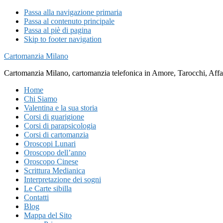
Passa alla navigazione primaria
Passa al contenuto principale
Passa al piè di pagina
Skip to footer navigation
Cartomanzia Milano
Cartomanzia Milano, cartomanzia telefonica in Amore, Tarocchi, Affari
Home
Chi Siamo
Valentina e la sua storia
Corsi di guarigione
Corsi di parapsicologia
Corsi di cartomanzia
Oroscopi Lunari
Oroscopo dell’anno
Oroscopo Cinese
Scrittura Medianica
Interpretazione dei sogni
Le Carte sibilla
Contatti
Blog
Mappa del Sito