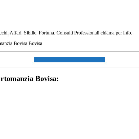
i, Affari, Sibille, Fortuna. Consulti Professionali chiama per info.
☏ CHIAMACI AL 334940072 ☏
Cartomanzia Bovisa: