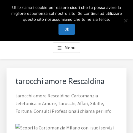
Passa
Passa
Skip
CARTOMANZIA MILANO
Utilizziamo i cookie per essere sicuri che tu possa avere la
al
al
to
migliore esperienza sul nostro sito. Se continui ad utilizzare
contenuto
piè
footer
questo sito noi assumiamo che tu ne sia felice.
Cartomanzia Milano, cartomanzia telefonica in Amore,
principale
di
navigation
Tarocchi, Affari, Sibille, Fortuna. Consulti Professionali
Ok
pagina
chiama per info.
Menu
tarocchi amore Rescaldina
tarocchi amore Rescaldina: Cartomanzia
telefonica in Amore, Tarocchi, Affari, Sibille,
Fortuna. Consulti Professionali chiama per info.