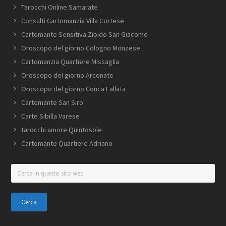
Tarocchi Online Samarate
Consulti Cartomanzia Villa Cortese
Cartomante Sensitiva Zibido San Giacomo
Oroscopo del giorno Cologno Monzese
Cartomanzia Quartiere Missaglia
Oroscopo del giorno Arconate
Oroscopo del giorno Conca Fallata
Cartomante San Siro
Carte Sibilla Varese
tarocchi amore Quintosole
Cartomante Quartiere Adriano
Cerca
in
questo
sito
web