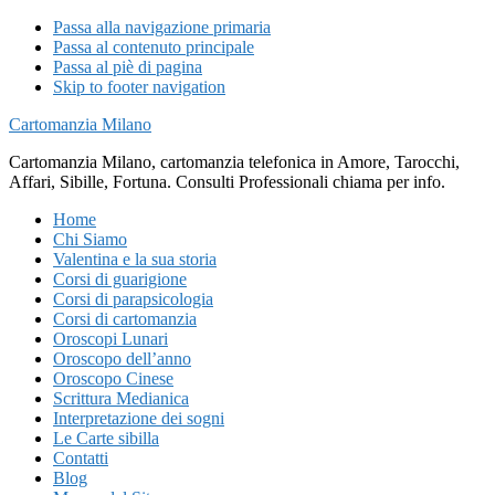
Passa alla navigazione primaria
Passa al contenuto principale
Passa al piè di pagina
Skip to footer navigation
Cartomanzia Milano
Cartomanzia Milano, cartomanzia telefonica in Amore, Tarocchi,
Affari, Sibille, Fortuna. Consulti Professionali chiama per info.
Home
Chi Siamo
Valentina e la sua storia
Corsi di guarigione
Corsi di parapsicologia
Corsi di cartomanzia
Oroscopi Lunari
Oroscopo dell’anno
Oroscopo Cinese
Scrittura Medianica
Interpretazione dei sogni
Le Carte sibilla
Contatti
Blog