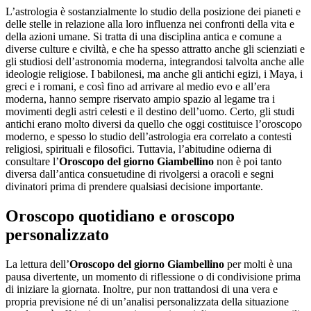
L’astrologia è sostanzialmente lo studio della posizione dei pianeti e
delle stelle in relazione alla loro influenza nei confronti della vita e
della azioni umane. Si tratta di una disciplina antica e comune a
diverse culture e civiltà, e che ha spesso attratto anche gli scienziati e
gli studiosi dell’astronomia moderna, integrandosi talvolta anche alle
ideologie religiose. I babilonesi, ma anche gli antichi egizi, i Maya, i
greci e i romani, e così fino ad arrivare al medio evo e all’era
moderna, hanno sempre riservato ampio spazio al legame tra i
movimenti degli astri celesti e il destino dell’uomo. Certo, gli studi
antichi erano molto diversi da quello che oggi costituisce l’oroscopo
moderno, e spesso lo studio dell’astrologia era correlato a contesti
religiosi, spirituali e filosofici. Tuttavia, l’abitudine odierna di
consultare l’
Oroscopo del giorno Giambellino
non è poi tanto
diversa dall’antica consuetudine di rivolgersi a oracoli e segni
divinatori prima di prendere qualsiasi decisione importante.
Oroscopo quotidiano e oroscopo
personalizzato
La lettura dell’
Oroscopo del giorno Giambellino
per molti è una
pausa divertente, un momento di riflessione o di condivisione prima
di iniziare la giornata. Inoltre, pur non trattandosi di una vera e
propria previsione né di un’analisi personalizzata della situazione