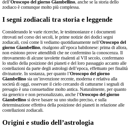
dell’
Oroscopo del giorno Giambellino
, anche se la storia dello
zodiaco è comunque molto più complessa.
I segni zodiacali tra storia e leggende
Considerando le varie ricerche, le testimonianze e i documenti
ritrovati nel corso dei secoli, le prime notizie dei dodici segni
zodiacali, così come li vediamo quotidianamente nell’
Oroscopo del
giorno Giambellino
, risalgono all’epoca babilonese: prima di allora,
non esistono prove attendibili che ne confermino la conoscenza. Il
ritrovamento di alcune tavolette risalenti al VII secolo, confermano
lo studio della posizione dei pianeti e del loro passaggio accanto alle
costellazioni da parte degli astrologi dell’epoca, effettuato per finalità
divinatorie. In sostanza, per quanto l’
Oroscopo del giorno
Giambellino
sia un’invenzione recente, moderna e relativa alla
società di oggi, osservare il cielo cercando di catturarne i segnali di
presagio è una consuetudine molto antica. Naturalmente, per quanto
sia generico e non personalizzato, anche l’
Oroscopo del giorno
Giambellino
si deve basare su uno studio preciso, e sulla
determinazione effettiva della posizione dei pianeti in relazione alle
costellazioni zodiacali.
Origini e studio dell’astrologia