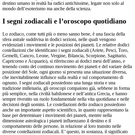
destino umano in realtà ha radici antichissime, legate non solo al
mondo dell’esoterismo ma anche della scienza.
I segni zodiacali e l’oroscopo quotidiano
Lo zodiaco, come tutti più o meno sanno bene, è una fascia della
sfera astrale suddivisa in dodici sezioni, nelle quali vengono
evidenziati i movimenti e le posizioni dei pianeti. Le relative dodici
costellazioni che identificano i segni zodiacali (Ariete, Pesci, Toro,
Gemelli, Cancro, Leone, Vergine, Bilancia, Scorpione, Sagittario,
Capricorno e Acquario), si riferiscono ai dodici mesi dell’anno, e
tenendo conto del continuo movimento dei pianeti e del variare della
posizione del Sole, ogni giorno si presenta una situazione diversa,
che inevitabilmente influisce sulla realtà e sul comportamento di
ognuno. I segni zodiacali possiedono una lunga storia e una
tradizione millenaria, gli oroscopi compaiono già, sebbene in forma
più semplice, nella civiltà babilonese e nell’antica Grecia, e hanno
sempre rivestito un ruolo fondamentale nella vita quotidiana e nelle
decisioni degli uomini. Le costellazioni dello zodiaco possiedono
anche un importante aspetto scientifico, in quanto rappresentano la
base per determinare i movimenti dei pianeti, mentre nella
dimensione astrologica i pianeti influenzano il destino e il
comportamento delle persone, in relazione al loro transito nelle
diverse costellazioni zodiacali. E’ questo, in sostanza, il significato