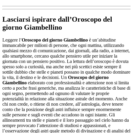
Lasciarsi ispirare dall’
Oroscopo del
giorno Giambellino
Leggere l’
Oroscopo del giorno Giambellino
è un’abitudine
immancabile per milioni di persone, che ogni mattina, utilizzando
qualsiasi mezzo di comunicazione, dai giornali, alla radio, a internet,
allo smartphone, cercano qualche pensiero utile per iniziare la
giornata con un pensiero positivo. La lettura dell’oroscopo è dovuta
spesso solo a curiosità, ma anche nei più scettici esiste sempre il
sottile dubbio che stelle e pianeti possano in qualche modo dominare
la vita, il destino e le decisioni. Un
Oroscopo del giorno
Giambellino
elaborato con professionalità e attenzione non si limita
certo a poche frasi generiche, ma analizza le caratteristiche di base di
ogni segno, permettendo ad ognuno di valutare le proprie
potenzialità in relazione alla situazione astrale del momento. Anche
chi non crede, o ritiene di non credere, all’astrologia, deve tenere
conto che la posizione degli astri influisce sempre enormemente
sulle persone e sugli eventi che accadono in ogni istante. Gli
allineamenti tra stelle e pianeti e il loro passaggio nel cielo hanno da
sempre provocato l’attenzione di studiosi e appassionati, e
l’osservazione degli astri quale metodo di divinazione e di analisi del