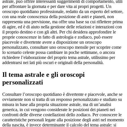
astrale, può offrire interessanti suggerimenti di comportamento, utili
per affrontare la giornata e per dare vita ai propri progetti. Un
oroscopo quotidiano professionale, redatto da un esperto del settore,
con una reale conoscenza della posizione di astri e pianeti, non
rappresenta una previsione, ma offre una base su cui riflettere prima
di agire, ed è di aiuto nella gestione delle relazioni e interazioni con
il proprio destino e con gli altri. Per chi desidera approfondire le
proprie conoscenze in fatto di astrologia e zodiaco, può essere
piacevole e divertente avere a disposizione un oroscopo
personalizzato, consultare uno oroscopo mensile per scoprire come
lo scenario celeste possa cambiare in poche settimane, o ancora
richiedere l’elaborazione del proprio tema astrale, utilissimo per
addentrarsi nei lati più oscuri e originali della personalità.
Il tema astrale e gli oroscopi
personalizzati
Consultare l’oroscopo quotidiano è divertente e piacevole, anche se
ovviamente non si tratta di un responso personalizzato e studiato su
misura in base alla propria situazione astrale, ma di un’analisi
generica, in cui vengono considerate le posizioni dei pianeti nei
confronti delle diverse costellazioni dello zodiaco. Per conoscere le
caratteristiche personali legate alla posizione degli astri nel momento
della nascita, è invece determinante il calcolo del tema astrale: si