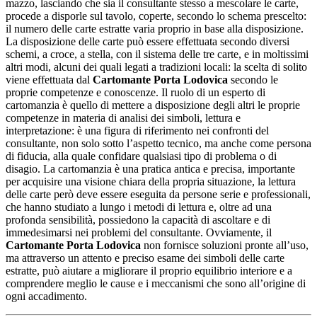
mazzo, lasciando che sia il consultante stesso a mescolare le carte,
procede a disporle sul tavolo, coperte, secondo lo schema prescelto:
il numero delle carte estratte varia proprio in base alla disposizione.
La disposizione delle carte può essere effettuata secondo diversi
schemi, a croce, a stella, con il sistema delle tre carte, e in moltissimi
altri modi, alcuni dei quali legati a tradizioni locali: la scelta di solito
viene effettuata dal
Cartomante Porta Lodovica
secondo le
proprie competenze e conoscenze. Il ruolo di un esperto di
cartomanzia è quello di mettere a disposizione degli altri le proprie
competenze in materia di analisi dei simboli, lettura e
interpretazione: è una figura di riferimento nei confronti del
consultante, non solo sotto l’aspetto tecnico, ma anche come persona
di fiducia, alla quale confidare qualsiasi tipo di problema o di
disagio. La cartomanzia è una pratica antica e precisa, importante
per acquisire una visione chiara della propria situazione, la lettura
delle carte però deve essere eseguita da persone serie e professionali,
che hanno studiato a lungo i metodi di lettura e, oltre ad una
profonda sensibilità, possiedono la capacità di ascoltare e di
immedesimarsi nei problemi del consultante. Ovviamente, il
Cartomante Porta Lodovica
non fornisce soluzioni pronte all’uso,
ma attraverso un attento e preciso esame dei simboli delle carte
estratte, può aiutare a migliorare il proprio equilibrio interiore e a
comprendere meglio le cause e i meccanismi che sono all’origine di
ogni accadimento.