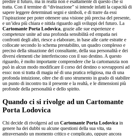
predire il futuro, ma in realtà non è esattamente di questo che si
tratta. Con il termine di “divinazione” si intende infatti la capacità di
sapere leggere determinati segni e simboli, e di trarre da essi
l’ispirazione per poter ottenere una visione più precisa del presente,
e un’idea più chiara e nitida riguardo agli sviluppi del futuro. La
Cartomante Porta Lodovica
, grazie alle sue esperienze e
competenze unite ad una profonda sensibilità ed empatia nei
confronti degli altri, riesce a elaborare, in base alle carte estratte e
collocate secondo lo schema prestabilito, un quadro complesso e
preciso della situazione del consultante, della sua personalità e dei
diversi elementi che interferiscono con il suo destino. A questo
riguardo, è molto importante comprendere che la cartomanzia non
può in alcun modo modificare il corso del destino o sovrapporsi ad
esso: non si tratta di magia né di una pratica religiosa, ma di una
profonda intuizione, oltre che di uno strumento in grado di stabilire
un punto di incontro tra il presente e la realtà, e le dimensioni più
profonde della personalità e dello spirito.
Quando ci si rivolge ad un
Cartomante
Porta Lodovica
Chi decide di rivolgersi ad un
Cartomante Porta Lodovica
in
genere ha dei dubbi su alcune questioni della sua vita, sta
attraversando un momento critico e complicato, oppure ancora