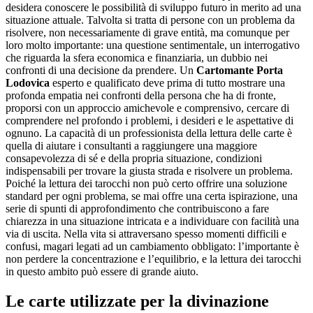
desidera conoscere le possibilità di sviluppo futuro in merito ad una
situazione attuale. Talvolta si tratta di persone con un problema da
risolvere, non necessariamente di grave entità, ma comunque per
loro molto importante: una questione sentimentale, un interrogativo
che riguarda la sfera economica e finanziaria, un dubbio nei
confronti di una decisione da prendere. Un
Cartomante Porta
Lodovica
esperto e qualificato deve prima di tutto mostrare una
profonda empatia nei confronti della persona che ha di fronte,
proporsi con un approccio amichevole e comprensivo, cercare di
comprendere nel profondo i problemi, i desideri e le aspettative di
ognuno. La capacità di un professionista della lettura delle carte è
quella di aiutare i consultanti a raggiungere una maggiore
consapevolezza di sé e della propria situazione, condizioni
indispensabili per trovare la giusta strada e risolvere un problema.
Poiché la lettura dei tarocchi non può certo offrire una soluzione
standard per ogni problema, se mai offre una certa ispirazione, una
serie di spunti di approfondimento che contribuiscono a fare
chiarezza in una situazione intricata e a individuare con facilità una
via di uscita. Nella vita si attraversano spesso momenti difficili e
confusi, magari legati ad un cambiamento obbligato: l’importante è
non perdere la concentrazione e l’equilibrio, e la lettura dei tarocchi
in questo ambito può essere di grande aiuto.
Le carte utilizzate per la divinazione