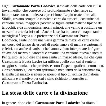
Ogni
Cartomante Porta Lodovica
si avvale delle carte con cui si
trova meglio, che conosce più profondamente e che riesce ad
interpretare con naturalezza e precisione. Le più usate, oltre alle
Sibille, restano sempre le classiche carte da tarocchi, costituite dai
ventidue arcani maggiori (ovvero le figure emblematiche tipiche dei
tarocchi), e da cinquantasei arcani minori, che vanno a costituire un
mazzo di carte da briscola. Anche la scelta tra tarocchi napoletani o
marsigliesi è legata alle preferenze del
Cartomante Porta
Lodovica
, esiste inoltre una vasta gamma di mazzi di carte create
nel corso del tempo da esperti di esoterismo e di magia e cartomanti
celebri, ma anche da artisti, che hanno voluto interpretare le figure
chiave del mazzo di tarocchi e crearne una versione nuova e inedita.
Per questo, si può dire che non esista un mazzo ideale, ma che ogni
Cartomante Porta Lodovica
utilizza quello con cui si sente in
maggior sintonia, e che preferisce sotto l’aspetto grafico e cromatico.
Considerando gli elementi spirituali e meditativi della cartomanzia,
la scelta del mazzo si riferisce spesso al tipo di tecnica divinatoria
utilizzata e al motivo per cui è stato richiesto il consulto al
Cartomante Porta Lodovica
.
La stesa delle carte e la divinazione
In genere, dopo che il
Cartomante Porta Lodovica
ha rifatto il