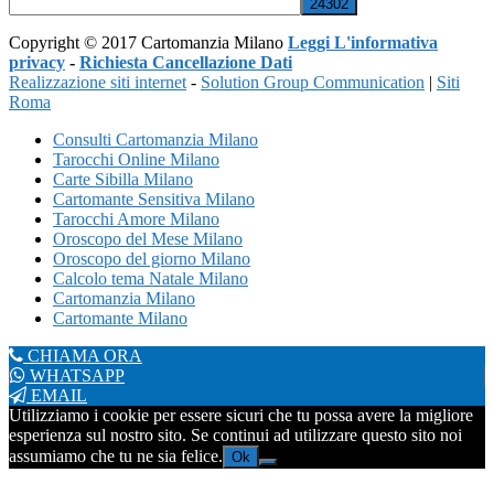
Copyright © 2017 Cartomanzia Milano
Leggi L'informativa
privacy
-
Richiesta Cancellazione Dati
Realizzazione siti internet
-
Solution Group Communication
|
Siti
Roma
Consulti Cartomanzia Milano
Tarocchi Online Milano
Carte Sibilla Milano
Cartomante Sensitiva Milano
Tarocchi Amore Milano
Oroscopo del Mese Milano
Oroscopo del giorno Milano
Calcolo tema Natale Milano
Cartomanzia Milano
Cartomante Milano
CHIAMA ORA
WHATSAPP
EMAIL
Utilizziamo i cookie per essere sicuri che tu possa avere la migliore
esperienza sul nostro sito. Se continui ad utilizzare questo sito noi
assumiamo che tu ne sia felice.
Ok