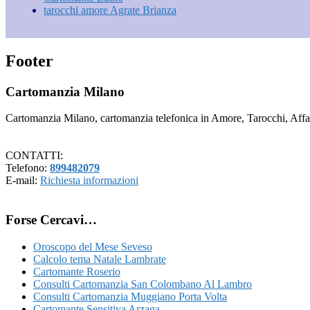
tarocchi amore Agrate Brianza
Footer
Cartomanzia Milano
Cartomanzia Milano, cartomanzia telefonica in Amore, Tarocchi, Affari
CONTATTI:
Telefono:
899482079
E-mail:
Richiesta informazioni
Forse Cercavi…
Oroscopo del Mese Seveso
Calcolo tema Natale Lambrate
Cartomante Roserio
Consulti Cartomanzia San Colombano Al Lambro
Consulti Cartomanzia Muggiano Porta Volta
Cartomante Sensitiva Arzaga