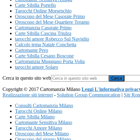
Carte Sibilla Portello
Tarocchi Online Morsenchio
Oroscopo del Mese Casorate Primo
Oroscopo del Mese Quartiere Teramo
Cartomanzia Casorate Primo
Carte Sibilla Cascina Triulza
tarocchi amore Robecco Sul Naviglio
Calcolo tema Natale Conchetta
Cartomante Pero
Carte Sibilla Cesano Boscone
Cartomanzia Muggiano Porta Volta
tarocchi amore Solaro
Cerca in questo sito web
Copyright © 2017 Cartomanzia Milano
Leggi L'informativa privac
Realizzazione siti internet
-
Solution Group Communication
|
Siti Ro
Consulti Cartomanzia Milano
Tarocchi Online Milano
Carte Sibilla Milano
Cartomante Sensitiva Milano
Tarocchi Amore Milano
Oroscopo del Mese Milano
Oroscopo del giorno Milano