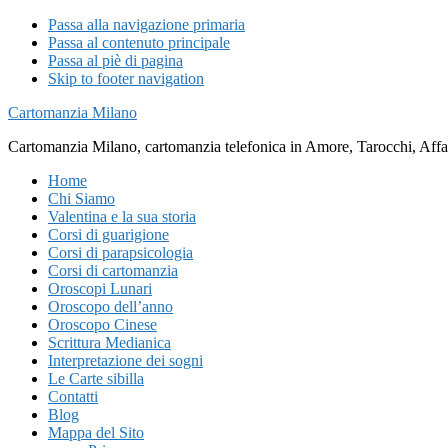
Passa alla navigazione primaria
Passa al contenuto principale
Passa al piè di pagina
Skip to footer navigation
Cartomanzia Milano
Cartomanzia Milano, cartomanzia telefonica in Amore, Tarocchi, Affari
Home
Chi Siamo
Valentina e la sua storia
Corsi di guarigione
Corsi di parapsicologia
Corsi di cartomanzia
Oroscopi Lunari
Oroscopo dell’anno
Oroscopo Cinese
Scrittura Medianica
Interpretazione dei sogni
Le Carte sibilla
Contatti
Blog
Mappa del Sito