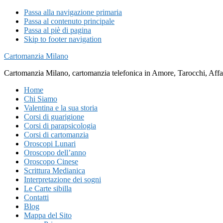
Passa alla navigazione primaria
Passa al contenuto principale
Passa al piè di pagina
Skip to footer navigation
Cartomanzia Milano
Cartomanzia Milano, cartomanzia telefonica in Amore, Tarocchi, Affari
Home
Chi Siamo
Valentina e la sua storia
Corsi di guarigione
Corsi di parapsicologia
Corsi di cartomanzia
Oroscopi Lunari
Oroscopo dell’anno
Oroscopo Cinese
Scrittura Medianica
Interpretazione dei sogni
Le Carte sibilla
Contatti
Blog
Mappa del Sito