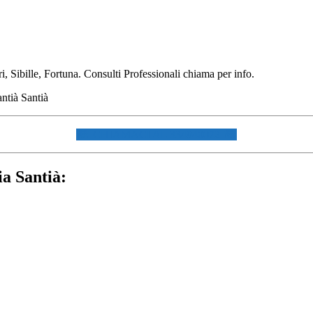
 Sibille, Fortuna. Consulti Professionali chiama per info.
☏ CHIAMACI AL 334940072 ☏
ia Santià: