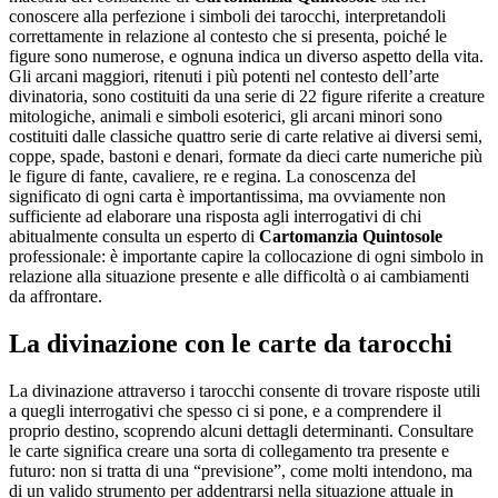
conoscere alla perfezione i simboli dei tarocchi, interpretandoli
correttamente in relazione al contesto che si presenta, poiché le
figure sono numerose, e ognuna indica un diverso aspetto della vita.
Gli arcani maggiori, ritenuti i più potenti nel contesto dell’arte
divinatoria, sono costituiti da una serie di 22 figure riferite a creature
mitologiche, animali e simboli esoterici, gli arcani minori sono
costituiti dalle classiche quattro serie di carte relative ai diversi semi,
coppe, spade, bastoni e denari, formate da dieci carte numeriche più
le figure di fante, cavaliere, re e regina. La conoscenza del
significato di ogni carta è importantissima, ma ovviamente non
sufficiente ad elaborare una risposta agli interrogativi di chi
abitualmente consulta un esperto di
Cartomanzia Quintosole
professionale: è importante capire la collocazione di ogni simbolo in
relazione alla situazione presente e alle difficoltà o ai cambiamenti
da affrontare.
La divinazione con le carte da tarocchi
La divinazione attraverso i tarocchi consente di trovare risposte utili
a quegli interrogativi che spesso ci si pone, e a comprendere il
proprio destino, scoprendo alcuni dettagli determinanti. Consultare
le carte significa creare una sorta di collegamento tra presente e
futuro: non si tratta di una “previsione”, come molti intendono, ma
di un valido strumento per addentrarsi nella situazione attuale in