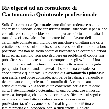
Rivolgersi ad un consulente di
Cartomanzia Quintosole
professionale
Sulla
Cartomanzia Quintosole
sono diffuse credenze e opinioni
contrastanti, talvolta viene considerata inutile, altre volte si pensa che
consultare le carte potrebbe addirittura portare sfortuna. In realtà si
tratta di voci senza alcun fondamento: infatti, il lavoro della
cartomante consiste nell’individuare una chiave di lettura alle carte
estratte, basandosi sul simbolo, sulla successione di carte e sulla loro
posizione, ma non ha alcun potere di bloccare o sbloccare situazioni
in corso: ad esempio, non può risolvere un problema di coppia, ma
può offrire spunti interessanti per comprendere gli sviluppi. Una
lettura professionale dei tarocchi non trasmette sensazioni negative,
per questo si raccomanda di avvalersi solo di una consulenza
specializzata e qualificata. Un esperto di
Cartomanzia Quintosole
non esagera nel porre domande, non perde la calma, è tranquillo e
determinato e non perde mai il controllo di sé, comunicando un
senso di fiducia. Nella scelta di un consulente per la lettura delle
carte, l’atteggiamento è determinante: una persona che si mostra
nervosa, irrequieta, che non si concentra a sufficienza sui segni e
risponde con frasi fatte e confuse, non è da considerarsi un
professionista, né ovviamente sarà mai in grado di effettuare una
lettura precisa e di procedere con la divinazione. Un vero