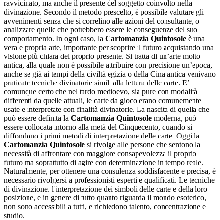
ravvicinato, ma anche il presente del soggetto coinvolto nella
divinazione. Secondo il metodo prescelto, è possibile valutare gli
avvenimenti senza che si correlino alle azioni del consultante, o
analizzare quelle che potrebbero essere le conseguenze del suo
comportamento. In ogni caso, la
Cartomanzia Quintosole
è una
vera e propria arte, importante per scoprire il futuro acquistando una
visione più chiara del proprio presente. Si tratta di un’arte molto
antica, alla quale non è possibile attribuire con precisione un’epoca,
anche se già ai tempi della civiltà egizia o della Cina antica venivano
praticate tecniche divinatorie simili alla lettura delle carte. E’
comunque certo che nel tardo medioevo, sia pure con modalità
differenti da quelle attuali, le carte da gioco erano comunemente
usate e interpretate con finalità divinatorie. La nascita di quella che
può essere definita la
Cartomanzia Quintosole
moderna, può
essere collocata intorno alla metà del Cinquecento, quando si
diffondono i primi metodi di interpretazione delle carte. Oggi la
Cartomanzia Quintosole
si rivolge alle persone che sentono la
necessità di affrontare con maggiore consapevolezza il proprio
futuro ma soprattutto di agire con determinazione in tempo reale.
Naturalmente, per ottenere una consulenza soddisfacente e precisa, è
necessario rivolgersi a professionisti esperti e qualificati. Le tecniche
di divinazione, l’interpretazione dei simboli delle carte e della loro
posizione, e in genere di tutto quanto riguarda il mondo esoterico,
non sono accessibili a tutti, e richiedono talento, concentrazione e
studio.