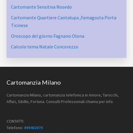
Cartomante Sensitiva Nosedo
Cartomante Quartiere Cantalupa ​,Famagosta​ Porta
Ticinese
Oroscopo del giorno Fagnano Olona
Calcolo tema Natale Concorezzo
Footer
Cartomanzia Milano
Cartomanzia Milano, cartomanzia telefonica in Amore, Tarocchi,
Affari, Sibille, Fortuna. Consulti Professionali chiama per info.
CONTATTI:
Telefono:
899482079