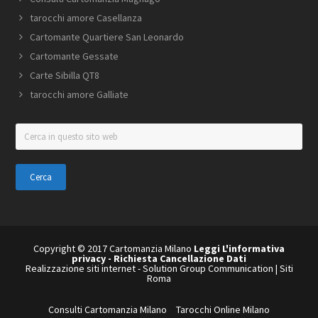
tarocchi amore Casellanza
Cartomante Quartiere San Leonardo
Cartomante Gessate
Carte Sibilla QT8
tarocchi amore Galliate
Cerca
in
questo
sito
web
Copyright © 2017 Cartomanzia Milano
Leggi L'informativa
privacy
-
Richiesta Cancellazione Dati
Realizzazione siti internet
-
Solution Group Communication
|
Siti
Roma
Consulti Cartomanzia Milano
Tarocchi Online Milano