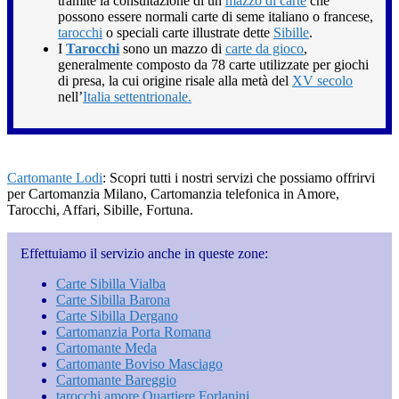
tramite la consultazione di un
mazzo di carte
che
possono essere normali carte di seme italiano o francese,
tarocchi
o speciali carte illustrate dette
Sibille
.
I
Tarocchi
sono un mazzo di
carte da gioco
,
generalmente composto da 78 carte utilizzate per giochi
di presa, la cui origine risale alla metà del
XV secolo
nell’
Italia settentrionale.
Cartomante Lodi
: Scopri tutti i nostri servizi che possiamo offrirvi
per Cartomanzia Milano, Cartomanzia telefonica in Amore,
Tarocchi, Affari, Sibille, Fortuna.
Effettuiamo il servizio anche in queste zone:
Carte Sibilla Vialba
Carte Sibilla Barona
Carte Sibilla Dergano
Cartomanzia Porta Romana
Cartomante Meda
Cartomante Boviso Masciago
Cartomante Bareggio
tarocchi amore Quartiere Forlanini