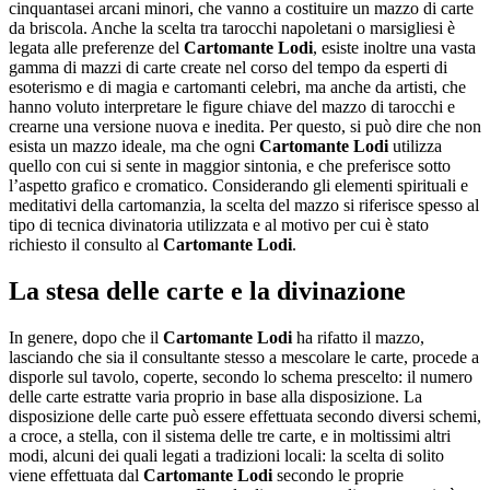
cinquantasei arcani minori, che vanno a costituire un mazzo di carte
da briscola. Anche la scelta tra tarocchi napoletani o marsigliesi è
legata alle preferenze del
Cartomante Lodi
, esiste inoltre una vasta
gamma di mazzi di carte create nel corso del tempo da esperti di
esoterismo e di magia e cartomanti celebri, ma anche da artisti, che
hanno voluto interpretare le figure chiave del mazzo di tarocchi e
crearne una versione nuova e inedita. Per questo, si può dire che non
esista un mazzo ideale, ma che ogni
Cartomante Lodi
utilizza
quello con cui si sente in maggior sintonia, e che preferisce sotto
l’aspetto grafico e cromatico. Considerando gli elementi spirituali e
meditativi della cartomanzia, la scelta del mazzo si riferisce spesso al
tipo di tecnica divinatoria utilizzata e al motivo per cui è stato
richiesto il consulto al
Cartomante Lodi
.
La stesa delle carte e la divinazione
In genere, dopo che il
Cartomante Lodi
ha rifatto il mazzo,
lasciando che sia il consultante stesso a mescolare le carte, procede a
disporle sul tavolo, coperte, secondo lo schema prescelto: il numero
delle carte estratte varia proprio in base alla disposizione. La
disposizione delle carte può essere effettuata secondo diversi schemi,
a croce, a stella, con il sistema delle tre carte, e in moltissimi altri
modi, alcuni dei quali legati a tradizioni locali: la scelta di solito
viene effettuata dal
Cartomante Lodi
secondo le proprie