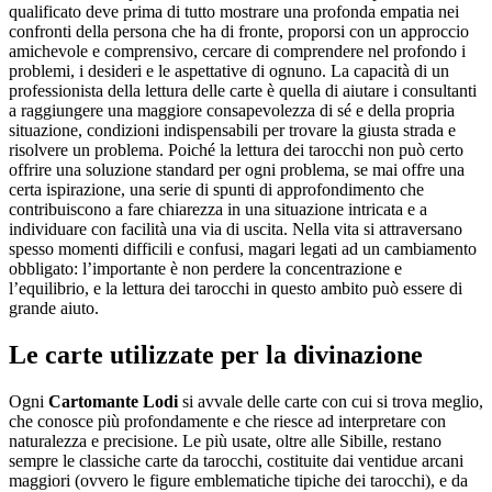
qualificato deve prima di tutto mostrare una profonda empatia nei
confronti della persona che ha di fronte, proporsi con un approccio
amichevole e comprensivo, cercare di comprendere nel profondo i
problemi, i desideri e le aspettative di ognuno. La capacità di un
professionista della lettura delle carte è quella di aiutare i consultanti
a raggiungere una maggiore consapevolezza di sé e della propria
situazione, condizioni indispensabili per trovare la giusta strada e
risolvere un problema. Poiché la lettura dei tarocchi non può certo
offrire una soluzione standard per ogni problema, se mai offre una
certa ispirazione, una serie di spunti di approfondimento che
contribuiscono a fare chiarezza in una situazione intricata e a
individuare con facilità una via di uscita. Nella vita si attraversano
spesso momenti difficili e confusi, magari legati ad un cambiamento
obbligato: l’importante è non perdere la concentrazione e
l’equilibrio, e la lettura dei tarocchi in questo ambito può essere di
grande aiuto.
Le carte utilizzate per la divinazione
Ogni
Cartomante Lodi
si avvale delle carte con cui si trova meglio,
che conosce più profondamente e che riesce ad interpretare con
naturalezza e precisione. Le più usate, oltre alle Sibille, restano
sempre le classiche carte da tarocchi, costituite dai ventidue arcani
maggiori (ovvero le figure emblematiche tipiche dei tarocchi), e da