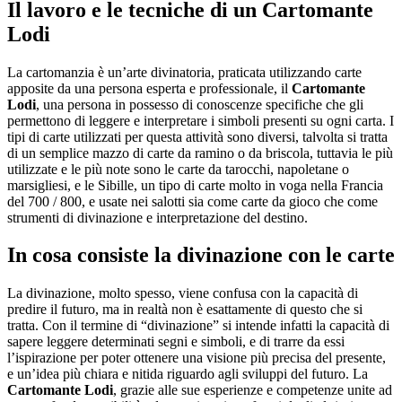
Il lavoro e le tecniche di un
Cartomante
Lodi
La cartomanzia è un’arte divinatoria, praticata utilizzando carte
apposite da una persona esperta e professionale, il
Cartomante
Lodi
, una persona in possesso di conoscenze specifiche che gli
permettono di leggere e interpretare i simboli presenti su ogni carta. I
tipi di carte utilizzati per questa attività sono diversi, talvolta si tratta
di un semplice mazzo di carte da ramino o da briscola, tuttavia le più
utilizzate e le più note sono le carte da tarocchi, napoletane o
marsigliesi, e le Sibille, un tipo di carte molto in voga nella Francia
del 700 / 800, e usate nei salotti sia come carte da gioco che come
strumenti di divinazione e interpretazione del destino.
In cosa consiste la divinazione con le carte
La divinazione, molto spesso, viene confusa con la capacità di
predire il futuro, ma in realtà non è esattamente di questo che si
tratta. Con il termine di “divinazione” si intende infatti la capacità di
sapere leggere determinati segni e simboli, e di trarre da essi
l’ispirazione per poter ottenere una visione più precisa del presente,
e un’idea più chiara e nitida riguardo agli sviluppi del futuro. La
Cartomante Lodi
, grazie alle sue esperienze e competenze unite ad