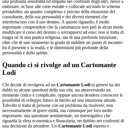
una profonda sensibilità ed empatia nei confronti degli altri, riesce a
elaborare, in base alle carte estratte e collocate secondo lo schema
prestabilito, un quadro complesso e preciso della situazione del
consultante, della sua personalità e dei diversi elementi che
interferiscono con il suo destino. A questo riguardo, è molto
importante comprendere che la cartomanzia non può in alcun modo
modificare il corso del destino o sovrapporsi ad esso: non si tratta di
magia né di una pratica religiosa, ma di una profonda intuizione,
oltre che di uno strumento in grado di stabilire un punto di incontro
tra il presente e la realtà, e le dimensioni più profonde della
personalità e dello spirito.
Quando ci si rivolge ad un
Cartomante
Lodi
Chi decide di rivolgersi ad un
Cartomante Lodi
in genere ha dei
dubbi su alcune questioni della sua vita, sta attraversando un
momento critico e complicato, oppure ancora desidera conoscere le
possibilità di sviluppo futuro in merito ad una situazione attuale.
Talvolta si tratta di persone con un problema da risolvere, non
necessariamente di grave entità, ma comunque per loro molto
importante: una questione sentimentale, un interrogativo che
riguarda la sfera economica e finanziaria, un dubbio nei confronti di
una decisione da prendere. Un
Cartomante Lodi
esperto e