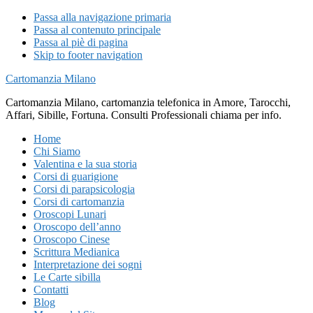
Passa alla navigazione primaria
Passa al contenuto principale
Passa al piè di pagina
Skip to footer navigation
Cartomanzia Milano
Cartomanzia Milano, cartomanzia telefonica in Amore, Tarocchi,
Affari, Sibille, Fortuna. Consulti Professionali chiama per info.
Home
Chi Siamo
Valentina e la sua storia
Corsi di guarigione
Corsi di parapsicologia
Corsi di cartomanzia
Oroscopi Lunari
Oroscopo dell’anno
Oroscopo Cinese
Scrittura Medianica
Interpretazione dei sogni
Le Carte sibilla
Contatti
Blog