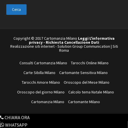
questo
sito
web
Copyright © 2017 Cartomanzia Milano
Leggi L'informativa
privacy
-
Richiesta Cancellazione Dati
Realizzazione siti internet
-
Solution Group Communication
|
Siti
Roma
Consulti Cartomanzia Milano
Tarocchi Online Milano
Carte Sibilla Milano
Cartomante Sensitiva Milano
Tarocchi Amore Milano
Oroscopo del Mese Milano
Oroscopo del giorno Milano
Calcolo tema Natale Milano
Cartomanzia Milano
Cartomante Milano
CHIAMA ORA
WHATSAPP