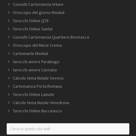
Consulti Cartomanzia Arluno
Oroscopo del giorno Monluè
Tarocchi Online QT8
Tarocchi Online Santià
Consulti Cartomanzia Quartiere Bovisasca
Oroscopo del Mese Crema
Cartomante Monluè
tarocchi amore Parabiago
tarocchi amore Cavriano
Calcolo tema Natale Seveso
Cartomanzia Porta Romana
Tarocchi Online Lainate
Calcolo tema Natale Vimodrone
Tarocchi Online Buccinasco
Cerca
in