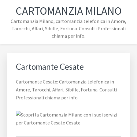
Passa
Passa
Passa
Skip
CARTOMANZIA MILANO
alla
al
al
to
navigazione
contenuto
piè
footer
Cartomanzia Milano, cartomanzia telefonica in Amore,
primaria
principale
di
navigation
Tarocchi, Affari, Sibille, Fortuna. Consulti Professionali
pagina
chiama per info.
Cartomante Cesate
Cartomante Cesate: Cartomanzia telefonica in
Amore, Tarocchi, Affari, Sibille, Fortuna. Consulti
Professionali chiama per info.