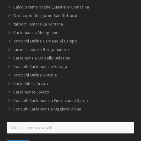
Calcolo tema Natale Quartiere Comasina
Oroscopo del giorno San Gottardo
tarocchi amore La Fontana
Cartomanzia Melegnano
Tarocchi Online Cardano Al Campo
tarocchi amore Borgomanero
Cartomanzia Cinisello Balsamo
Consulti Cartomanzia Arzaga
Tarocchi Online Rottole
Carte Sibilla Arcore
Cartomante Loreto
Consulti Cartomanzia Fiorenzuola Darda
Consulti Cartomanzia Oggiate Olona
Cerca
in
questo