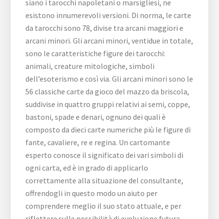
siano i tarocchi napoletani o marsigliesi, ne
esistono innumerevoli versioni. Di norma, le carte
da tarocchi sono 78, divise tra arcani maggiori e
arcani minori. Gli arcani minori, ventidue in totale,
sono le caratteristiche figure dei tarocchi:
animali, creature mitologiche, simboli
dell’esoterismo e così via. Gli arcani minori sono le
56 classiche carte da gioco del mazzo da briscola,
suddivise in quattro gruppi relativi ai semi, coppe,
bastoni, spade e denari, ognuno dei quali è
composto da dieci carte numeriche più le figure di
fante, cavaliere, re e regina. Un cartomante
esperto conosce il significato dei vari simboli di
ogni carta, ed è in grado di applicarlo
correttamente alla situazione del consultante,
offrendogli in questo modo un aiuto per
comprendere meglio il suo stato attuale, e per
riflettere sulle possibilità di evoluzione futura.