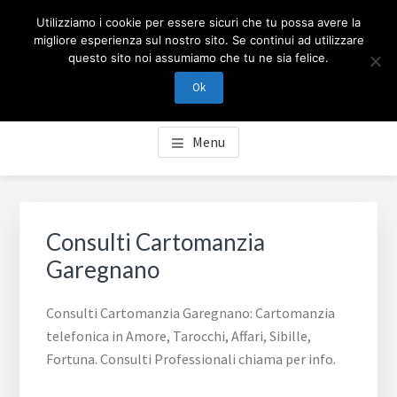
Passa
Passa
Skip
CARTOMANZIA MILANO
Utilizziamo i cookie per essere sicuri che tu possa avere la
al
al
to
migliore esperienza sul nostro sito. Se continui ad utilizzare
contenuto
piè
footer
questo sito noi assumiamo che tu ne sia felice.
Cartomanzia Milano, cartomanzia telefonica in Amore,
principale
di
navigation
Tarocchi, Affari, Sibille, Fortuna. Consulti Professionali
Ok
pagina
chiama per info.
Menu
Consulti Cartomanzia
Garegnano
Consulti Cartomanzia Garegnano: Cartomanzia
telefonica in Amore, Tarocchi, Affari, Sibille,
Fortuna. Consulti Professionali chiama per info.