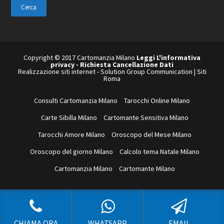
sito
web
Copyright © 2017 Cartomanzia Milano
Leggi L'informativa
privacy
-
Richiesta Cancellazione Dati
Realizzazione siti internet
-
Solution Group Communication
|
Siti
Roma
Consulti Cartomanzia Milano
Tarocchi Online Milano
Carte Sibilla Milano
Cartomante Sensitiva Milano
Tarocchi Amore Milano
Oroscopo del Mese Milano
Oroscopo del giorno Milano
Calcolo tema Natale Milano
Cartomanzia Milano
Cartomante Milano
CHIAMA ORA
WHATSAPP
EMAIL