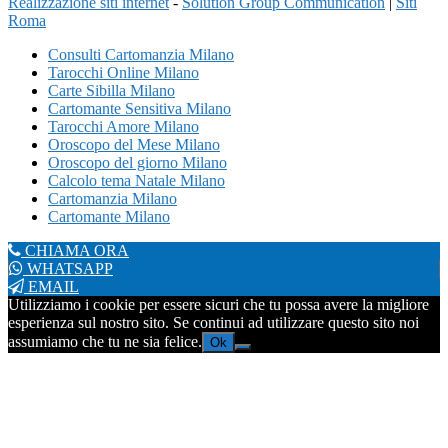
Realizzazione siti internet
-
Solution Group Communication
|
Siti
Roma
Consulti Cartomanzia Milano
Tarocchi Online Milano
Carte Sibilla Milano
Cartomante Sensitiva Milano
Tarocchi Amore Milano
Oroscopo del Mese Milano
Oroscopo del giorno Milano
Calcolo tema Natale Milano
Cartomanzia Milano
Cartomante Milano
CHIAMA ORA
WHATSAPP
EMAIL
Utilizziamo i cookie per essere sicuri che tu possa avere la migliore
esperienza sul nostro sito. Se continui ad utilizzare questo sito noi
assumiamo che tu ne sia felice.
Ok