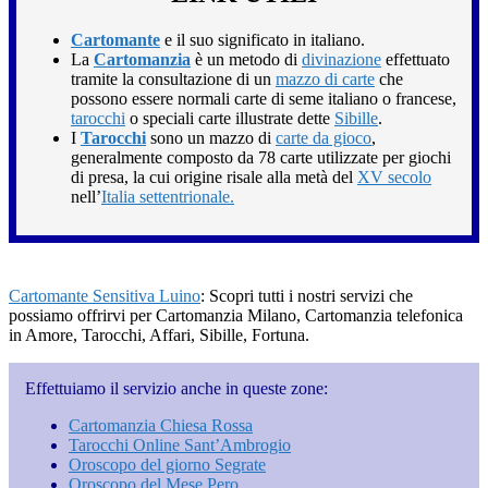
Cartomante
e il suo significato in italiano.
La
Cartomanzia
è un metodo di
divinazione
effettuato
tramite la consultazione di un
mazzo di carte
che
possono essere normali carte di seme italiano o francese,
tarocchi
o speciali carte illustrate dette
Sibille
.
I
Tarocchi
sono un mazzo di
carte da gioco
,
generalmente composto da 78 carte utilizzate per giochi
di presa, la cui origine risale alla metà del
XV secolo
nell’
Italia settentrionale.
Cartomante Sensitiva Luino
: Scopri tutti i nostri servizi che
possiamo offrirvi per Cartomanzia Milano, Cartomanzia telefonica
in Amore, Tarocchi, Affari, Sibille, Fortuna.
Effettuiamo il servizio anche in queste zone:
Cartomanzia Chiesa Rossa
Tarocchi Online Sant’Ambrogio
Oroscopo del giorno Segrate
Oroscopo del Mese Pero