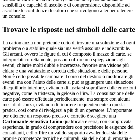
sensibilità e capacità di ascolto e di comprensione, disponibile ad
ascoltare le confidenze di coloro che si rivolgono a lei per ottenere
un consulto.
Trovare le risposte nei simboli delle carte
La cartomanzia non pretende certo di trovare una soluzione ad ogni
problema o a stabilire quale sia una verità assoluta e indiscutibile.
Gli arcani, ovvero le figure di cui è composto il mazzo di carte, se
interpretati correttamente, possono offrire una spiegazione agli
eventi, chiarire molti dubbi e incertezze, favorire una visione più
chiara e una valutazione corretta delle situazioni e delle persone.
Non è certo possibile cambiare il corso del destino o modificare gli
eventi, ma con l’aiuto delle carte si può raggiungere una situazione
di equilibrio interiore, evitando di lasciarsi sopraffare dalle emozioni
negative, come la tristezza, la gelosia o l’ira. La consultazione delle
carte può essere effettuata periodicamente, ma sempre con alcuni
mesi di distanza, evitando di ricorrere frequentemente a questa
pratica, così come di rivolgersi a più di un operatore. L’importante
per ottenere un responso preciso e corretto è scegliere una
Cartomante Sensitiva Luino
qualificata e seria, con comprovata
esperienza, in grado di comprendere con precisione le esigenze dei
consultanti, e di offrire un valido supporto avvalendosi sia delle
proprie competenze tecniche e culturali, sia delle doti di empatia e