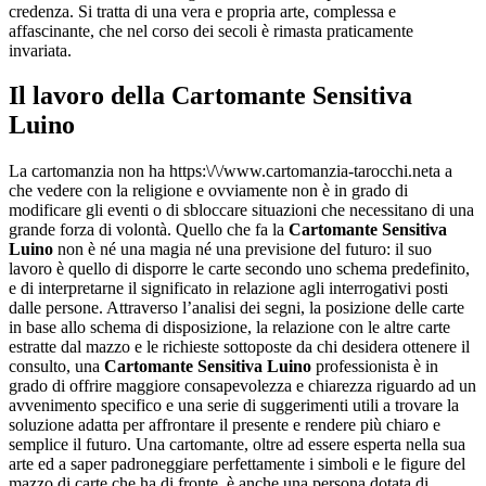
credenza. Si tratta di una vera e propria arte, complessa e
affascinante, che nel corso dei secoli è rimasta praticamente
invariata.
Il lavoro della
Cartomante Sensitiva
Luino
La cartomanzia non ha https:\/\/www.cartomanzia-tarocchi.neta a
che vedere con la religione e ovviamente non è in grado di
modificare gli eventi o di sbloccare situazioni che necessitano di una
grande forza di volontà. Quello che fa la
Cartomante Sensitiva
Luino
non è né una magia né una previsione del futuro: il suo
lavoro è quello di disporre le carte secondo uno schema predefinito,
e di interpretarne il significato in relazione agli interrogativi posti
dalle persone. Attraverso l’analisi dei segni, la posizione delle carte
in base allo schema di disposizione, la relazione con le altre carte
estratte dal mazzo e le richieste sottoposte da chi desidera ottenere il
consulto, una
Cartomante Sensitiva Luino
professionista è in
grado di offrire maggiore consapevolezza e chiarezza riguardo ad un
avvenimento specifico e una serie di suggerimenti utili a trovare la
soluzione adatta per affrontare il presente e rendere più chiaro e
semplice il futuro. Una cartomante, oltre ad essere esperta nella sua
arte ed a saper padroneggiare perfettamente i simboli e le figure del
mazzo di carte che ha di fronte, è anche una persona dotata di