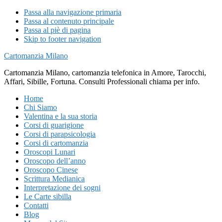
Passa alla navigazione primaria
Passa al contenuto principale
Passa al piè di pagina
Skip to footer navigation
Cartomanzia Milano
Cartomanzia Milano, cartomanzia telefonica in Amore, Tarocchi,
Affari, Sibille, Fortuna. Consulti Professionali chiama per info.
Home
Chi Siamo
Valentina e la sua storia
Corsi di guarigione
Corsi di parapsicologia
Corsi di cartomanzia
Oroscopi Lunari
Oroscopo dell’anno
Oroscopo Cinese
Scrittura Medianica
Interpretazione dei sogni
Le Carte sibilla
Contatti
Blog