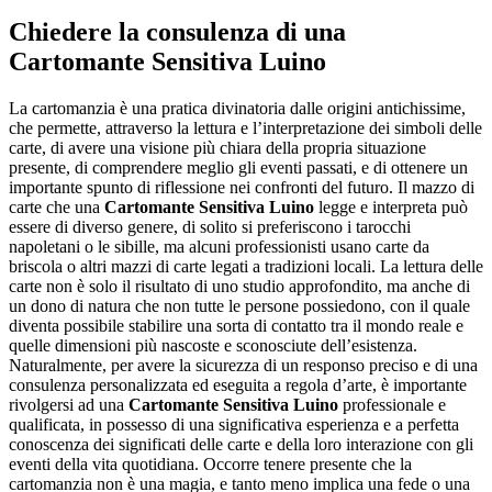
Chiedere la consulenza di una
Cartomante Sensitiva Luino
La cartomanzia è una pratica divinatoria dalle origini antichissime,
che permette, attraverso la lettura e l’interpretazione dei simboli delle
carte, di avere una visione più chiara della propria situazione
presente, di comprendere meglio gli eventi passati, e di ottenere un
importante spunto di riflessione nei confronti del futuro. Il mazzo di
carte che una
Cartomante Sensitiva Luino
legge e interpreta può
essere di diverso genere, di solito si preferiscono i tarocchi
napoletani o le sibille, ma alcuni professionisti usano carte da
briscola o altri mazzi di carte legati a tradizioni locali. La lettura delle
carte non è solo il risultato di uno studio approfondito, ma anche di
un dono di natura che non tutte le persone possiedono, con il quale
diventa possibile stabilire una sorta di contatto tra il mondo reale e
quelle dimensioni più nascoste e sconosciute dell’esistenza.
Naturalmente, per avere la sicurezza di un responso preciso e di una
consulenza personalizzata ed eseguita a regola d’arte, è importante
rivolgersi ad una
Cartomante Sensitiva Luino
professionale e
qualificata, in possesso di una significativa esperienza e a perfetta
conoscenza dei significati delle carte e della loro interazione con gli
eventi della vita quotidiana. Occorre tenere presente che la
cartomanzia non è una magia, e tanto meno implica una fede o una