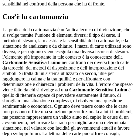
sensibilità nei confronti della persona che ha di fronte.
Cos’è la cartomanzia
La pratica della cartomanzia è un’antica tecnica di divinazione, che
si svolge tramite l’unione di elementi diversi: il tipo di carte, il
metodo di stesura, la maestria e la sensibilità della cartomante, e la
situazione da analizzare e da chiarire. I mazzi di carte utilizzati sono
diversi, e per ognuno viene eseguita una diversa tecnica di stesura:
l’elemento più importante in tale contesto è la conoscenza della
Cartomante Sensitiva Luino
nei confronti dei diversi tipi di carte
da tarocchi, dei metodi di disposizione e dell’interpretazione dei
simboli. Si tratta di un sistema utilizzato da secoli, utile per
raggiungere la calma e la tranquillità e per affrontare con
determinazione e chiarezza i problemi della vita. L’errore che spesso
viene fatto da chi si rivolge ad una
Cartomante Sensitiva Luino
è
quello di ritenerla capace di prevedere esattamente il futuro, di
sbrogliare una situazione complessa, di risolvere una questione
sentimentale o economica. Ognuno deve tenere conto che le carte
non possono offrire una soluzione preconfezionata a tutti i problemi,
ma possono rappresentare un valido aiuto nel capire le cause di un
avvenimento, nel trovare la strada per migliorare una determinata
situazione, nel valutare con lucidità gli avvenimenti attuali a favore
degli sviluppi futuri. La lettura delle carte può offrire consigli,