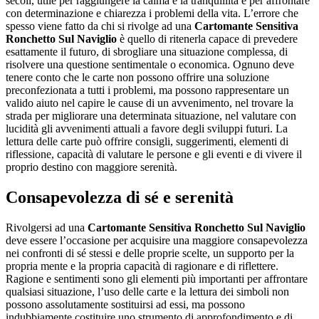
secoli, utile per raggiungere la calma e la tranquillità e per affrontare
con determinazione e chiarezza i problemi della vita. L’errore che
spesso viene fatto da chi si rivolge ad una
Cartomante Sensitiva
Ronchetto Sul Naviglio
è quello di ritenerla capace di prevedere
esattamente il futuro, di sbrogliare una situazione complessa, di
risolvere una questione sentimentale o economica. Ognuno deve
tenere conto che le carte non possono offrire una soluzione
preconfezionata a tutti i problemi, ma possono rappresentare un
valido aiuto nel capire le cause di un avvenimento, nel trovare la
strada per migliorare una determinata situazione, nel valutare con
lucidità gli avvenimenti attuali a favore degli sviluppi futuri. La
lettura delle carte può offrire consigli, suggerimenti, elementi di
riflessione, capacità di valutare le persone e gli eventi e di vivere il
proprio destino con maggiore serenità.
Consapevolezza di sé e serenità
Rivolgersi ad una
Cartomante Sensitiva Ronchetto Sul Naviglio
deve essere l’occasione per acquisire una maggiore consapevolezza
nei confronti di sé stessi e delle proprie scelte, un supporto per la
propria mente e la propria capacità di ragionare e di riflettere.
Ragione e sentimenti sono gli elementi più importanti per affrontare
qualsiasi situazione, l’uso delle carte e la lettura dei simboli non
possono assolutamente sostituirsi ad essi, ma possono
indubbiamente costituire uno strumento di approfondimento e di