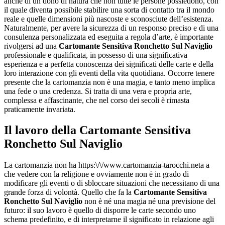
anche di un dono di natura che non tutte le persone possiedono, con
il quale diventa possibile stabilire una sorta di contatto tra il mondo
reale e quelle dimensioni più nascoste e sconosciute dell’esistenza.
Naturalmente, per avere la sicurezza di un responso preciso e di una
consulenza personalizzata ed eseguita a regola d’arte, è importante
rivolgersi ad una
Cartomante Sensitiva Ronchetto Sul Naviglio
professionale e qualificata, in possesso di una significativa
esperienza e a perfetta conoscenza dei significati delle carte e della
loro interazione con gli eventi della vita quotidiana. Occorre tenere
presente che la cartomanzia non è una magia, e tanto meno implica
una fede o una credenza. Si tratta di una vera e propria arte,
complessa e affascinante, che nel corso dei secoli è rimasta
praticamente invariata.
Il lavoro della
Cartomante Sensitiva
Ronchetto Sul Naviglio
La cartomanzia non ha https:\/\/www.cartomanzia-tarocchi.neta a
che vedere con la religione e ovviamente non è in grado di
modificare gli eventi o di sbloccare situazioni che necessitano di una
grande forza di volontà. Quello che fa la
Cartomante Sensitiva
Ronchetto Sul Naviglio
non è né una magia né una previsione del
futuro: il suo lavoro è quello di disporre le carte secondo uno
schema predefinito, e di interpretarne il significato in relazione agli