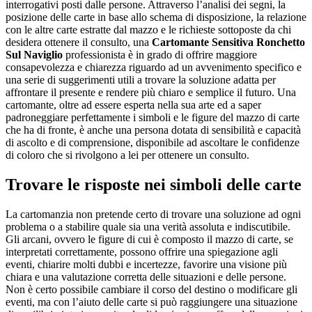
interrogativi posti dalle persone. Attraverso l’analisi dei segni, la
posizione delle carte in base allo schema di disposizione, la relazione
con le altre carte estratte dal mazzo e le richieste sottoposte da chi
desidera ottenere il consulto, una
Cartomante Sensitiva Ronchetto
Sul Naviglio
professionista è in grado di offrire maggiore
consapevolezza e chiarezza riguardo ad un avvenimento specifico e
una serie di suggerimenti utili a trovare la soluzione adatta per
affrontare il presente e rendere più chiaro e semplice il futuro. Una
cartomante, oltre ad essere esperta nella sua arte ed a saper
padroneggiare perfettamente i simboli e le figure del mazzo di carte
che ha di fronte, è anche una persona dotata di sensibilità e capacità
di ascolto e di comprensione, disponibile ad ascoltare le confidenze
di coloro che si rivolgono a lei per ottenere un consulto.
Trovare le risposte nei simboli delle carte
La cartomanzia non pretende certo di trovare una soluzione ad ogni
problema o a stabilire quale sia una verità assoluta e indiscutibile.
Gli arcani, ovvero le figure di cui è composto il mazzo di carte, se
interpretati correttamente, possono offrire una spiegazione agli
eventi, chiarire molti dubbi e incertezze, favorire una visione più
chiara e una valutazione corretta delle situazioni e delle persone.
Non è certo possibile cambiare il corso del destino o modificare gli
eventi, ma con l’aiuto delle carte si può raggiungere una situazione