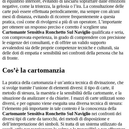
di equilibrio interiore, evitando di lasciarsi sopraffare dalle emozioni
negative, come la tristezza, la gelosia o l’ira. La consultazione delle
carte può essere effettuata periodicamente, ma sempre con alcuni
mesi di distanza, evitando di ricorrere frequentemente a questa
pratica, così come di rivolgersi a più di un operatore. L’importante
per ottenere un responso preciso e corretto è scegliere una
Cartomante Sensitiva Ronchetto Sul Naviglio
qualificata e seria,
con comprovata esperienza, in grado di comprendere con precisione
le esigenze dei consultanti, e di offrire un valido supporto
avvalendosi sia delle proprie competenze tecniche e culturali, sia
delle doti di empatia e sensibilità nei confronti della persona che ha
di fronte.
Cos’è la cartomanzia
La pratica della cartomanzia è un’antica tecnica di divinazione, che
si svolge tramite l’unione di elementi diversi: il tipo di carte, il
metodo di stesura, la maestria e la sensibilità della cartomante, e la
situazione da analizzare e da chiarire. I mazzi di carte utilizzati sono
diversi, e per ognuno viene eseguita una diversa tecnica di stesura:
l’elemento più importante in tale contesto è la conoscenza della
Cartomante Sensitiva Ronchetto Sul Naviglio
nei confronti dei
diversi tipi di carte da tarocchi, dei metodi di disposizione e
dell’interpretazione dei simboli. Si tratta di un sistema utilizzato da