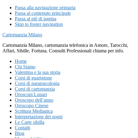
Passa alla navigazione primaria
Passa al contenuto principale
Passa al piè di pagina
Skip to footer navigation
Cartomanzia Milano
Cartomanzia Milano, cartomanzia telefonica in Amore, Tarocchi,
Affari, Sibille, Fortuna. Consulti Professionali chiama per info.
Home
Chi Siamo
Valentina e la sua storia
Corsi di guarigione
Corsi di parapsicologia
Corsi di cartomanzia
Oroscopi Lunari
Oroscopo dell’anno
Oroscopo Cinese
Scrittura Medianica
Interpretazione dei sogni
Le Carte sibilla
Contatti
Blog