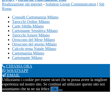
Realizzazione siti internet
-
Solution Group Communication
|
Siti
Roma
Consulti Cartomanzia Milano
Tarocchi Online Milano
Carte Sibilla Milano
Cartomante Sensitiva Milano
Tarocchi Amore Milano
Oroscopo del Mese Milano
Oroscopo del giorno Milano
Calcolo tema Natale Milano
Cartomanzia Milano
Cartomante Milano
CHIAMA ORA
WHATSAPP
EMAIL
Utilizziamo i cookie per essere sicuri che tu possa avere la migliore
esperienza sul nostro sito. Se continui ad utilizzare questo sito noi
assumiamo che tu ne sia felice.
Ok