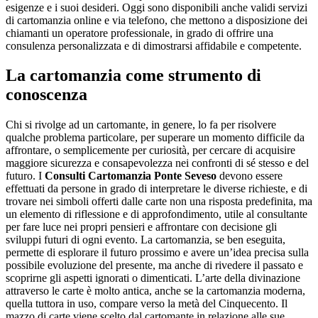
esigenze e i suoi desideri. Oggi sono disponibili anche validi servizi
di cartomanzia online e via telefono, che mettono a disposizione dei
chiamanti un operatore professionale, in grado di offrire una
consulenza personalizzata e di dimostrarsi affidabile e competente.
La cartomanzia come strumento di
conoscenza
Chi si rivolge ad un cartomante, in genere, lo fa per risolvere
qualche problema particolare, per superare un momento difficile da
affrontare, o semplicemente per curiosità, per cercare di acquisire
maggiore sicurezza e consapevolezza nei confronti di sé stesso e del
futuro. I
Consulti Cartomanzia Ponte Seveso
devono essere
effettuati da persone in grado di interpretare le diverse richieste, e di
trovare nei simboli offerti dalle carte non una risposta predefinita, ma
un elemento di riflessione e di approfondimento, utile al consultante
per fare luce nei propri pensieri e affrontare con decisione gli
sviluppi futuri di ogni evento. La cartomanzia, se ben eseguita,
permette di esplorare il futuro prossimo e avere un’idea precisa sulla
possibile evoluzione del presente, ma anche di rivedere il passato e
scoprirne gli aspetti ignorati o dimenticati. L’arte della divinazione
attraverso le carte è molto antica, anche se la cartomanzia moderna,
quella tuttora in uso, compare verso la metà del Cinquecento. Il
mazzo di carte viene scelto dal cartomante in relazione alle sue