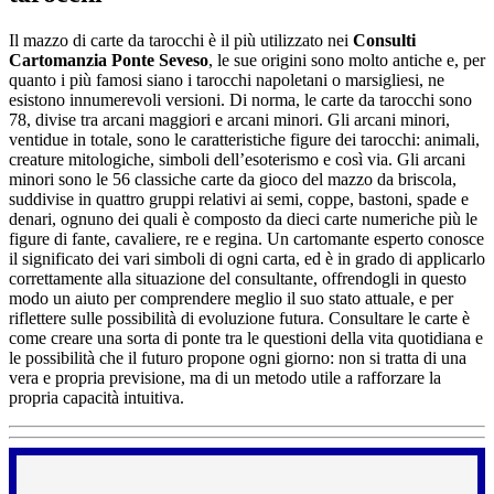
Il mazzo di carte da tarocchi è il più utilizzato nei
Consulti
Cartomanzia Ponte Seveso
, le sue origini sono molto antiche e, per
quanto i più famosi siano i tarocchi napoletani o marsigliesi, ne
esistono innumerevoli versioni. Di norma, le carte da tarocchi sono
78, divise tra arcani maggiori e arcani minori. Gli arcani minori,
ventidue in totale, sono le caratteristiche figure dei tarocchi: animali,
creature mitologiche, simboli dell’esoterismo e così via. Gli arcani
minori sono le 56 classiche carte da gioco del mazzo da briscola,
suddivise in quattro gruppi relativi ai semi, coppe, bastoni, spade e
denari, ognuno dei quali è composto da dieci carte numeriche più le
figure di fante, cavaliere, re e regina. Un cartomante esperto conosce
il significato dei vari simboli di ogni carta, ed è in grado di applicarlo
correttamente alla situazione del consultante, offrendogli in questo
modo un aiuto per comprendere meglio il suo stato attuale, e per
riflettere sulle possibilità di evoluzione futura. Consultare le carte è
come creare una sorta di ponte tra le questioni della vita quotidiana e
le possibilità che il futuro propone ogni giorno: non si tratta di una
vera e propria previsione, ma di un metodo utile a rafforzare la
propria capacità intuitiva.