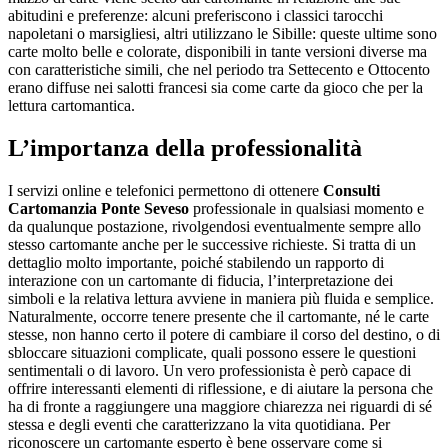
abitudini e preferenze: alcuni preferiscono i classici tarocchi
napoletani o marsigliesi, altri utilizzano le Sibille: queste ultime sono
carte molto belle e colorate, disponibili in tante versioni diverse ma
con caratteristiche simili, che nel periodo tra Settecento e Ottocento
erano diffuse nei salotti francesi sia come carte da gioco che per la
lettura cartomantica.
L’importanza della professionalità
I servizi online e telefonici permettono di ottenere
Consulti
Cartomanzia Ponte Seveso
professionale in qualsiasi momento e
da qualunque postazione, rivolgendosi eventualmente sempre allo
stesso cartomante anche per le successive richieste. Si tratta di un
dettaglio molto importante, poiché stabilendo un rapporto di
interazione con un cartomante di fiducia, l’interpretazione dei
simboli e la relativa lettura avviene in maniera più fluida e semplice.
Naturalmente, occorre tenere presente che il cartomante, né le carte
stesse, non hanno certo il potere di cambiare il corso del destino, o di
sbloccare situazioni complicate, quali possono essere le questioni
sentimentali o di lavoro. Un vero professionista è però capace di
offrire interessanti elementi di riflessione, e di aiutare la persona che
ha di fronte a raggiungere una maggiore chiarezza nei riguardi di sé
stessa e degli eventi che caratterizzano la vita quotidiana. Per
riconoscere un cartomante esperto è bene osservare come si