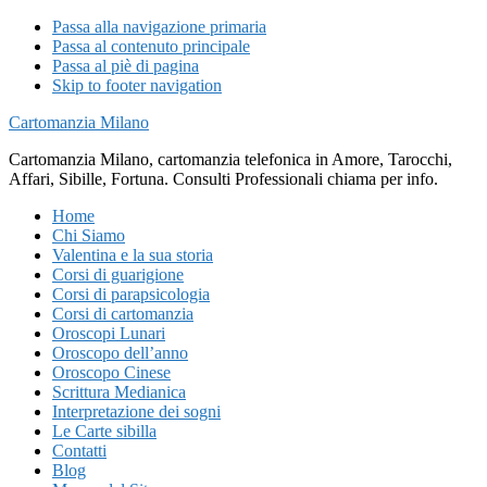
Passa alla navigazione primaria
Passa al contenuto principale
Passa al piè di pagina
Skip to footer navigation
Cartomanzia Milano
Cartomanzia Milano, cartomanzia telefonica in Amore, Tarocchi,
Affari, Sibille, Fortuna. Consulti Professionali chiama per info.
Home
Chi Siamo
Valentina e la sua storia
Corsi di guarigione
Corsi di parapsicologia
Corsi di cartomanzia
Oroscopi Lunari
Oroscopo dell’anno
Oroscopo Cinese
Scrittura Medianica
Interpretazione dei sogni
Le Carte sibilla
Contatti
Blog