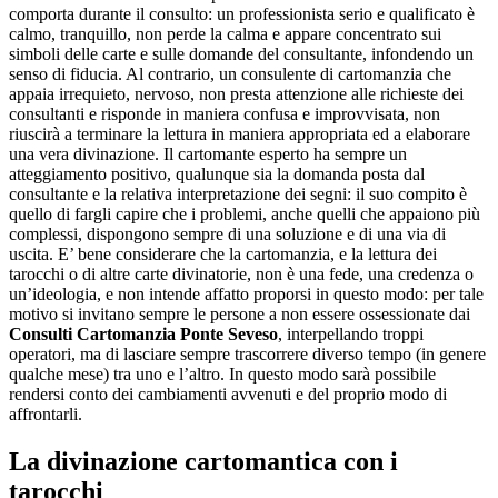
comporta durante il consulto: un professionista serio e qualificato è
calmo, tranquillo, non perde la calma e appare concentrato sui
simboli delle carte e sulle domande del consultante, infondendo un
senso di fiducia. Al contrario, un consulente di cartomanzia che
appaia irrequieto, nervoso, non presta attenzione alle richieste dei
consultanti e risponde in maniera confusa e improvvisata, non
riuscirà a terminare la lettura in maniera appropriata ed a elaborare
una vera divinazione. Il cartomante esperto ha sempre un
atteggiamento positivo, qualunque sia la domanda posta dal
consultante e la relativa interpretazione dei segni: il suo compito è
quello di fargli capire che i problemi, anche quelli che appaiono più
complessi, dispongono sempre di una soluzione e di una via di
uscita. E’ bene considerare che la cartomanzia, e la lettura dei
tarocchi o di altre carte divinatorie, non è una fede, una credenza o
un’ideologia, e non intende affatto proporsi in questo modo: per tale
motivo si invitano sempre le persone a non essere ossessionate dai
Consulti Cartomanzia Ponte Seveso
, interpellando troppi
operatori, ma di lasciare sempre trascorrere diverso tempo (in genere
qualche mese) tra uno e l’altro. In questo modo sarà possibile
rendersi conto dei cambiamenti avvenuti e del proprio modo di
affrontarli.
La divinazione cartomantica con i
tarocchi