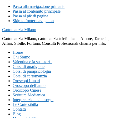
Passa alla navigazione primaria
Passa al contenuto principale
Passa al piè di pagina
Skip to footer navigation
Cartomanzia Milano
Cartomanzia Milano, cartomanzia telefonica in Amore, Tarocchi,
Affari, Sibille, Fortuna. Consulti Professionali chiama per info.
Home
Chi Siamo
Valentina e la sua storia
Corsi di guarigione
Corsi di parapsicologia
Corsi di cartomanzia
Oroscopi Lunari
Oroscopo dell’anno
Oroscopo Cinese
Scrittura Medianica
Interpretazione dei sogni
Le Carte sibilla
Contatti
Blog