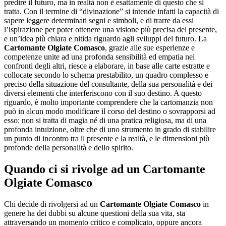
predire il futuro, ma in realtà non è esattamente di questo che si
tratta. Con il termine di “divinazione” si intende infatti la capacità di
sapere leggere determinati segni e simboli, e di trarre da essi
l’ispirazione per poter ottenere una visione più precisa del presente,
e un’idea più chiara e nitida riguardo agli sviluppi del futuro. La
Cartomante Olgiate Comasco
, grazie alle sue esperienze e
competenze unite ad una profonda sensibilità ed empatia nei
confronti degli altri, riesce a elaborare, in base alle carte estratte e
collocate secondo lo schema prestabilito, un quadro complesso e
preciso della situazione del consultante, della sua personalità e dei
diversi elementi che interferiscono con il suo destino. A questo
riguardo, è molto importante comprendere che la cartomanzia non
può in alcun modo modificare il corso del destino o sovrapporsi ad
esso: non si tratta di magia né di una pratica religiosa, ma di una
profonda intuizione, oltre che di uno strumento in grado di stabilire
un punto di incontro tra il presente e la realtà, e le dimensioni più
profonde della personalità e dello spirito.
Quando ci si rivolge ad un
Cartomante
Olgiate Comasco
Chi decide di rivolgersi ad un
Cartomante Olgiate Comasco
in
genere ha dei dubbi su alcune questioni della sua vita, sta
attraversando un momento critico e complicato, oppure ancora