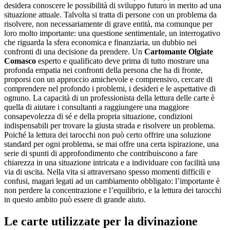
desidera conoscere le possibilità di sviluppo futuro in merito ad una
situazione attuale. Talvolta si tratta di persone con un problema da
risolvere, non necessariamente di grave entità, ma comunque per
loro molto importante: una questione sentimentale, un interrogativo
che riguarda la sfera economica e finanziaria, un dubbio nei
confronti di una decisione da prendere. Un
Cartomante Olgiate
Comasco
esperto e qualificato deve prima di tutto mostrare una
profonda empatia nei confronti della persona che ha di fronte,
proporsi con un approccio amichevole e comprensivo, cercare di
comprendere nel profondo i problemi, i desideri e le aspettative di
ognuno. La capacità di un professionista della lettura delle carte è
quella di aiutare i consultanti a raggiungere una maggiore
consapevolezza di sé e della propria situazione, condizioni
indispensabili per trovare la giusta strada e risolvere un problema.
Poiché la lettura dei tarocchi non può certo offrire una soluzione
standard per ogni problema, se mai offre una certa ispirazione, una
serie di spunti di approfondimento che contribuiscono a fare
chiarezza in una situazione intricata e a individuare con facilità una
via di uscita. Nella vita si attraversano spesso momenti difficili e
confusi, magari legati ad un cambiamento obbligato: l’importante è
non perdere la concentrazione e l’equilibrio, e la lettura dei tarocchi
in questo ambito può essere di grande aiuto.
Le carte utilizzate per la divinazione