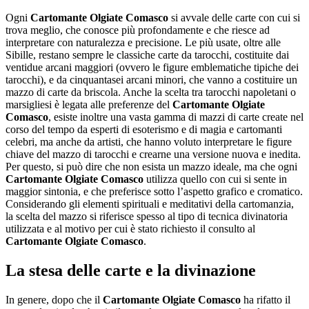
Ogni
Cartomante Olgiate Comasco
si avvale delle carte con cui si
trova meglio, che conosce più profondamente e che riesce ad
interpretare con naturalezza e precisione. Le più usate, oltre alle
Sibille, restano sempre le classiche carte da tarocchi, costituite dai
ventidue arcani maggiori (ovvero le figure emblematiche tipiche dei
tarocchi), e da cinquantasei arcani minori, che vanno a costituire un
mazzo di carte da briscola. Anche la scelta tra tarocchi napoletani o
marsigliesi è legata alle preferenze del
Cartomante Olgiate
Comasco
, esiste inoltre una vasta gamma di mazzi di carte create nel
corso del tempo da esperti di esoterismo e di magia e cartomanti
celebri, ma anche da artisti, che hanno voluto interpretare le figure
chiave del mazzo di tarocchi e crearne una versione nuova e inedita.
Per questo, si può dire che non esista un mazzo ideale, ma che ogni
Cartomante Olgiate Comasco
utilizza quello con cui si sente in
maggior sintonia, e che preferisce sotto l’aspetto grafico e cromatico.
Considerando gli elementi spirituali e meditativi della cartomanzia,
la scelta del mazzo si riferisce spesso al tipo di tecnica divinatoria
utilizzata e al motivo per cui è stato richiesto il consulto al
Cartomante Olgiate Comasco
.
La stesa delle carte e la divinazione
In genere, dopo che il
Cartomante Olgiate Comasco
ha rifatto il