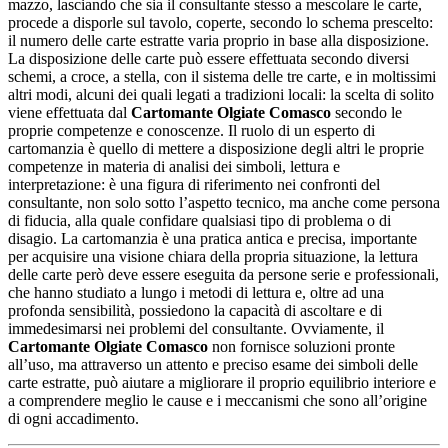
mazzo, lasciando che sia il consultante stesso a mescolare le carte,
procede a disporle sul tavolo, coperte, secondo lo schema prescelto:
il numero delle carte estratte varia proprio in base alla disposizione.
La disposizione delle carte può essere effettuata secondo diversi
schemi, a croce, a stella, con il sistema delle tre carte, e in moltissimi
altri modi, alcuni dei quali legati a tradizioni locali: la scelta di solito
viene effettuata dal
Cartomante Olgiate Comasco
secondo le
proprie competenze e conoscenze. Il ruolo di un esperto di
cartomanzia è quello di mettere a disposizione degli altri le proprie
competenze in materia di analisi dei simboli, lettura e
interpretazione: è una figura di riferimento nei confronti del
consultante, non solo sotto l’aspetto tecnico, ma anche come persona
di fiducia, alla quale confidare qualsiasi tipo di problema o di
disagio. La cartomanzia è una pratica antica e precisa, importante
per acquisire una visione chiara della propria situazione, la lettura
delle carte però deve essere eseguita da persone serie e professionali,
che hanno studiato a lungo i metodi di lettura e, oltre ad una
profonda sensibilità, possiedono la capacità di ascoltare e di
immedesimarsi nei problemi del consultante. Ovviamente, il
Cartomante Olgiate Comasco
non fornisce soluzioni pronte
all’uso, ma attraverso un attento e preciso esame dei simboli delle
carte estratte, può aiutare a migliorare il proprio equilibrio interiore e
a comprendere meglio le cause e i meccanismi che sono all’origine
di ogni accadimento.