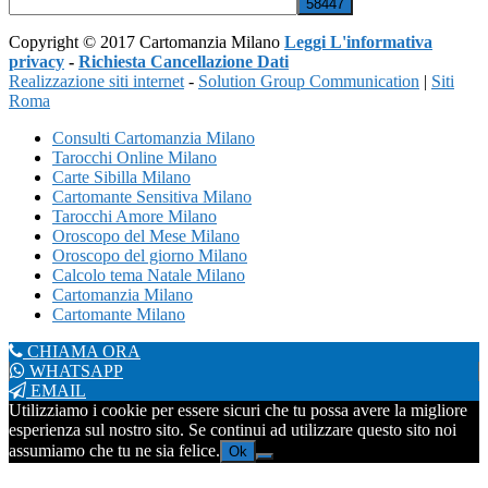
Copyright © 2017 Cartomanzia Milano
Leggi L'informativa
privacy
-
Richiesta Cancellazione Dati
Realizzazione siti internet
-
Solution Group Communication
|
Siti
Roma
Consulti Cartomanzia Milano
Tarocchi Online Milano
Carte Sibilla Milano
Cartomante Sensitiva Milano
Tarocchi Amore Milano
Oroscopo del Mese Milano
Oroscopo del giorno Milano
Calcolo tema Natale Milano
Cartomanzia Milano
Cartomante Milano
CHIAMA ORA
WHATSAPP
EMAIL
Utilizziamo i cookie per essere sicuri che tu possa avere la migliore
esperienza sul nostro sito. Se continui ad utilizzare questo sito noi
assumiamo che tu ne sia felice.
Ok