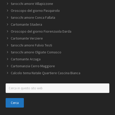
tarocchi amore Villapizzone
Oroscopo del giorno Pasquirolo
tarocchi amore Conca Fallata
Cartomante Stadera
Oroscopo del giorno Fiorenzuola Darda
Cartomante Verziere
tarocchi amore Fulvio Testi
tarocchi amore Olgiate Comasco
Cartomante Arzaga
Cartomanzia Cerro Maggiore
Calcolo tema Natale Quartiere Cascina Bianca
Cerca
in
questo
sito
web