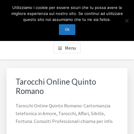
Passa
Passa
Skip
CARTOMANZIA MILANO
Utilizziamo i cookie per essere sicuri che tu possa avere la
al
al
to
migliore esperienza sul nostro sito. Se continui ad utilizzare
contenuto
piè
footer
questo sito noi assumiamo che tu ne sia felice.
Cartomanzia Milano, cartomanzia telefonica in Amore,
principale
di
navigation
Tarocchi, Affari, Sibille, Fortuna. Consulti Professionali
Ok
pagina
chiama per info.
Menu
Tarocchi Online Quinto
Romano
Tarocchi Online Quinto Romano: Cartomanzia
telefonica in Amore, Tarocchi, Affari, Sibille,
Fortuna. Consulti Professionali chiama per info.