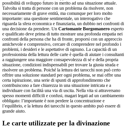
possibilità di sviluppo futuro in merito ad una situazione attuale.
Talvolta si tratta di persone con un problema da risolvere, non
necessariamente di grave entità, ma comunque per loro molto
importante: una questione sentimentale, un interrogativo che
riguarda la sfera economica e finanziaria, un dubbio nei confronti di
una decisione da prendere. Un
Cartomante Borgomanero
esperto
e qualificato deve prima di tutto mostrare una profonda empatia nei
confronti della persona che ha di fronte, proporsi con un approccio
amichevole e comprensivo, cercare di comprendere nel profondo i
problemi, i desideri e le aspettative di ognuno. La capacità di un
professionista della lettura delle carte è quella di aiutare i consultanti
a raggiungere una maggiore consapevolezza di sé e della propria
situazione, condizioni indispensabili per trovare la giusta strada e
risolvere un problema. Poiché la lettura dei tarocchi non può certo
offrire una soluzione standard per ogni problema, se mai offre una
certa ispirazione, una serie di spunti di approfondimento che
contribuiscono a fare chiarezza in una situazione intricata e a
individuare con facilità una via di uscita. Nella vita si attraversano
spesso momenti difficili e confusi, magari legati ad un cambiamento
obbligato: l’importante è non perdere la concentrazione e
l’equilibrio, e la lettura dei tarocchi in questo ambito può essere di
grande aiuto.
Le carte utilizzate per la divinazione