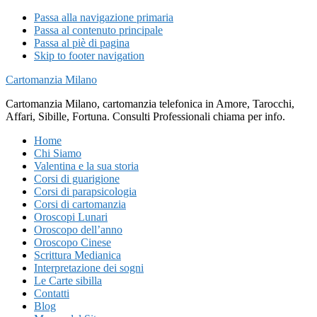
Passa alla navigazione primaria
Passa al contenuto principale
Passa al piè di pagina
Skip to footer navigation
Cartomanzia Milano
Cartomanzia Milano, cartomanzia telefonica in Amore, Tarocchi,
Affari, Sibille, Fortuna. Consulti Professionali chiama per info.
Home
Chi Siamo
Valentina e la sua storia
Corsi di guarigione
Corsi di parapsicologia
Corsi di cartomanzia
Oroscopi Lunari
Oroscopo dell’anno
Oroscopo Cinese
Scrittura Medianica
Interpretazione dei sogni
Le Carte sibilla
Contatti
Blog