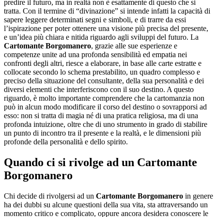
predire il futuro, ma in realtà non è esattamente di questo che si
tratta. Con il termine di “divinazione” si intende infatti la capacità di
sapere leggere determinati segni e simboli, e di trarre da essi
l’ispirazione per poter ottenere una visione più precisa del presente,
e un’idea più chiara e nitida riguardo agli sviluppi del futuro. La
Cartomante Borgomanero
, grazie alle sue esperienze e
competenze unite ad una profonda sensibilità ed empatia nei
confronti degli altri, riesce a elaborare, in base alle carte estratte e
collocate secondo lo schema prestabilito, un quadro complesso e
preciso della situazione del consultante, della sua personalità e dei
diversi elementi che interferiscono con il suo destino. A questo
riguardo, è molto importante comprendere che la cartomanzia non
può in alcun modo modificare il corso del destino o sovrapporsi ad
esso: non si tratta di magia né di una pratica religiosa, ma di una
profonda intuizione, oltre che di uno strumento in grado di stabilire
un punto di incontro tra il presente e la realtà, e le dimensioni più
profonde della personalità e dello spirito.
Quando ci si rivolge ad un
Cartomante
Borgomanero
Chi decide di rivolgersi ad un
Cartomante Borgomanero
in genere
ha dei dubbi su alcune questioni della sua vita, sta attraversando un
momento critico e complicato, oppure ancora desidera conoscere le