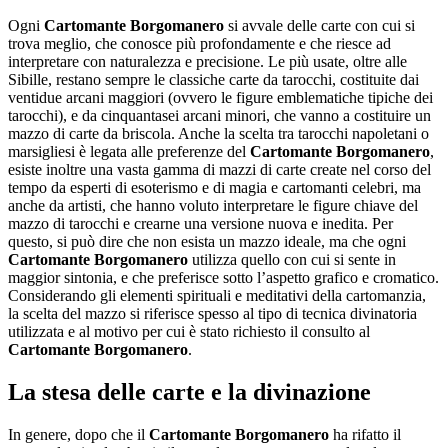
Ogni
Cartomante Borgomanero
si avvale delle carte con cui si
trova meglio, che conosce più profondamente e che riesce ad
interpretare con naturalezza e precisione. Le più usate, oltre alle
Sibille, restano sempre le classiche carte da tarocchi, costituite dai
ventidue arcani maggiori (ovvero le figure emblematiche tipiche dei
tarocchi), e da cinquantasei arcani minori, che vanno a costituire un
mazzo di carte da briscola. Anche la scelta tra tarocchi napoletani o
marsigliesi è legata alle preferenze del
Cartomante Borgomanero
,
esiste inoltre una vasta gamma di mazzi di carte create nel corso del
tempo da esperti di esoterismo e di magia e cartomanti celebri, ma
anche da artisti, che hanno voluto interpretare le figure chiave del
mazzo di tarocchi e crearne una versione nuova e inedita. Per
questo, si può dire che non esista un mazzo ideale, ma che ogni
Cartomante Borgomanero
utilizza quello con cui si sente in
maggior sintonia, e che preferisce sotto l’aspetto grafico e cromatico.
Considerando gli elementi spirituali e meditativi della cartomanzia,
la scelta del mazzo si riferisce spesso al tipo di tecnica divinatoria
utilizzata e al motivo per cui è stato richiesto il consulto al
Cartomante Borgomanero
.
La stesa delle carte e la divinazione
In genere, dopo che il
Cartomante Borgomanero
ha rifatto il