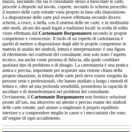
mazzo, lasciando che sia il consultante stesso a mescolare le carte,
procede a disporle sul tavolo, coperte, secondo lo schema prescelto:
il numero delle carte estratte varia proprio in base alla disposizione.
La disposizione delle carte può essere effettuata secondo diversi
schemi, a croce, a stella, con il sistema delle tre carte, e in moltissimi
altri modi, alcuni dei quali legati a tradizioni locali: la scelta di solito
viene effettuata dal
Cartomante Borgomanero
secondo le proprie
competenze e conoscenze. Il ruolo di un esperto di cartomanzia è
quello di mettere a disposizione degli altri le proprie competenze in
materia di analisi dei simboli, lettura e interpretazione: è una figura
di riferimento nei confronti del consultante, non solo sotto l’aspetto
tecnico, ma anche come persona di fiducia, alla quale confidare
qualsiasi tipo di problema o di disagio. La cartomanzia è una pratica
antica e precisa, importante per acquisire una visione chiara della
propria situazione, la lettura delle carte però deve essere eseguita da
persone serie e professionali, che hanno studiato a lungo i metodi di
lettura e, oltre ad una profonda sensibilità, possiedono la capacità di
ascoltare e di immedesimarsi nei problemi del consultante.
Ovviamente, il
Cartomante Borgomanero
non fornisce soluzioni
pronte all’uso, ma attraverso un attento e preciso esame dei simboli
delle carte estratte, può aiutare a migliorare il proprio equilibrio
interiore e a comprendere meglio le cause e i meccanismi che sono
all’origine di ogni accadimento.