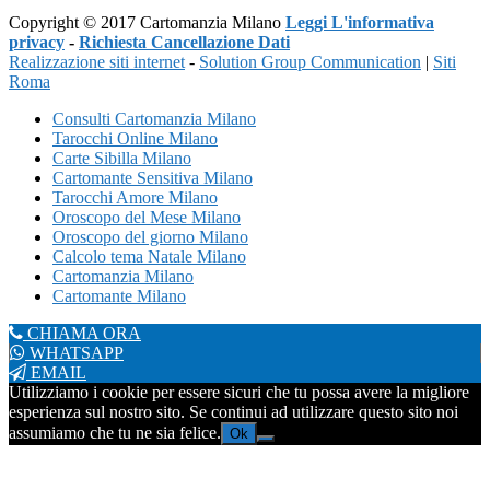
Copyright © 2017 Cartomanzia Milano
Leggi L'informativa
privacy
-
Richiesta Cancellazione Dati
Realizzazione siti internet
-
Solution Group Communication
|
Siti
Roma
Consulti Cartomanzia Milano
Tarocchi Online Milano
Carte Sibilla Milano
Cartomante Sensitiva Milano
Tarocchi Amore Milano
Oroscopo del Mese Milano
Oroscopo del giorno Milano
Calcolo tema Natale Milano
Cartomanzia Milano
Cartomante Milano
CHIAMA ORA
WHATSAPP
EMAIL
Utilizziamo i cookie per essere sicuri che tu possa avere la migliore
esperienza sul nostro sito. Se continui ad utilizzare questo sito noi
assumiamo che tu ne sia felice.
Ok