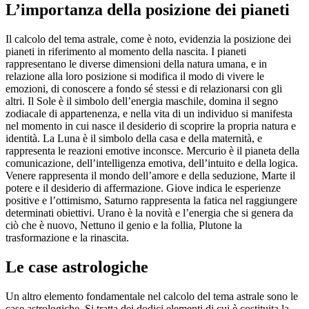
L’importanza della posizione dei pianeti
Il calcolo del tema astrale, come è noto, evidenzia la posizione dei
pianeti in riferimento al momento della nascita. I pianeti
rappresentano le diverse dimensioni della natura umana, e in
relazione alla loro posizione si modifica il modo di vivere le
emozioni, di conoscere a fondo sé stessi e di relazionarsi con gli
altri. Il Sole è il simbolo dell’energia maschile, domina il segno
zodiacale di appartenenza, e nella vita di un individuo si manifesta
nel momento in cui nasce il desiderio di scoprire la propria natura e
identità. La Luna è il simbolo della casa e della maternità, e
rappresenta le reazioni emotive inconsce. Mercurio è il pianeta della
comunicazione, dell’intelligenza emotiva, dell’intuito e della logica.
Venere rappresenta il mondo dell’amore e della seduzione, Marte il
potere e il desiderio di affermazione. Giove indica le esperienze
positive e l’ottimismo, Saturno rappresenta la fatica nel raggiungere
determinati obiettivi. Urano è la novità e l’energia che si genera da
ciò che è nuovo, Nettuno il genio e la follia, Plutone la
trasformazione e la rinascita.
Le case astrologiche
Un altro elemento fondamentale nel calcolo del tema astrale sono le
case astrologiche. Si tratta dei dodici elementi di cui è costituita la