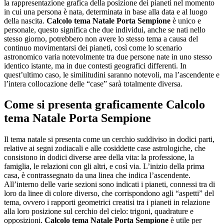
la rappresentazione grafica della posizione dei pianeti nel momento
in cui una persona è nata, determinata in base alla data e al luogo
della nascita.
Calcolo tema Natale Porta Sempione
è unico e
personale, questo significa che due individui, anche se nati nello
stesso giorno, potrebbero non avere lo stesso tema a causa del
continuo movimentarsi dei pianeti, così come lo scenario
astronomico varia notevolmente tra due persone nate in uno stesso
identico istante, ma in due contesti geografici differenti. In
quest’ultimo caso, le similitudini saranno notevoli, ma l’ascendente e
l’intera collocazione delle “case” sarà totalmente diversa.
Come si presenta graficamente
Calcolo
tema Natale Porta Sempione
Il tema natale si presenta come un cerchio suddiviso in dodici parti,
relative ai segni zodiacali e alle cosiddette case astrologiche, che
consistono in dodici diverse aree della vita: la professione, la
famiglia, le relazioni con gli altri, e così via. L’inizio della prima
casa, è contrassegnato da una linea che indica l’ascendente.
All’interno delle varie sezioni sono indicati i pianeti, connessi tra di
loro da linee di colore diverso, che corrispondono agli “aspetti” del
tema, ovvero i rapporti geometrici creatisi tra i pianeti in relazione
alla loro posizione sul cerchio del cielo: trigoni, quadrature e
opposizioni.
Calcolo tema Natale Porta Sempione
è utile per