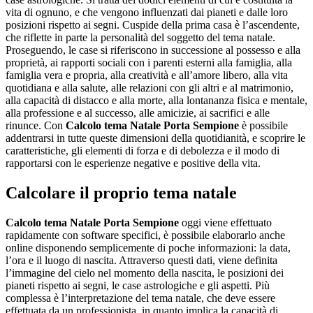
vita di ognuno, e che vengono influenzati dai pianeti e dalle loro
posizioni rispetto ai segni. Cuspide della prima casa è l’ascendente,
che riflette in parte la personalità del soggetto del tema natale.
Proseguendo, le case si riferiscono in successione al possesso e alla
proprietà, ai rapporti sociali con i parenti esterni alla famiglia, alla
famiglia vera e propria, alla creatività e all’amore libero, alla vita
quotidiana e alla salute, alle relazioni con gli altri e al matrimonio,
alla capacità di distacco e alla morte, alla lontananza fisica e mentale,
alla professione e al successo, alle amicizie, ai sacrifici e alle
rinunce. Con
Calcolo tema Natale Porta Sempione
è possibile
addentrarsi in tutte queste dimensioni della quotidianità, e scoprire le
caratteristiche, gli elementi di forza e di debolezza e il modo di
rapportarsi con le esperienze negative e positive della vita.
Calcolare il proprio tema natale
Calcolo tema Natale Porta Sempione
oggi viene effettuato
rapidamente con software specifici, è possibile elaborarlo anche
online disponendo semplicemente di poche informazioni: la data,
l’ora e il luogo di nascita. Attraverso questi dati, viene definita
l’immagine del cielo nel momento della nascita, le posizioni dei
pianeti rispetto ai segni, le case astrologiche e gli aspetti. Più
complessa è l’interpretazione del tema natale, che deve essere
effettuata da un professionista, in quanto implica la capacità di