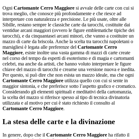
Ogni
Cartomante Cerro Maggiore
si avvale delle carte con cui si
trova meglio, che conosce più profondamente e che riesce ad
interpretare con naturalezza e precisione. Le più usate, oltre alle
Sibille, restano sempre le classiche carte da tarocchi, costituite dai
ventidue arcani maggiori (ovvero le figure emblematiche tipiche dei
tarocchi), e da cinquantasei arcani minori, che vanno a costituire un
mazzo di carte da briscola. Anche la scelta tra tarocchi napoletani o
marsigliesi è legata alle preferenze del
Cartomante Cerro
Maggiore
, esiste inoltre una vasta gamma di mazzi di carte create
nel corso del tempo da esperti di esoterismo e di magia e cartomanti
celebri, ma anche da artisti, che hanno voluto interpretare le figure
chiave del mazzo di tarocchi e crearne una versione nuova e inedita.
Per questo, si può dire che non esista un mazzo ideale, ma che ogni
Cartomante Cerro Maggiore
utilizza quello con cui si sente in
maggior sintonia, e che preferisce sotto l’aspetto grafico e cromatico.
Considerando gli elementi spirituali e meditativi della cartomanzia,
la scelta del mazzo si riferisce spesso al tipo di tecnica divinatoria
utilizzata e al motivo per cui è stato richiesto il consulto al
Cartomante Cerro Maggiore
.
La stesa delle carte e la divinazione
In genere, dopo che il
Cartomante Cerro Maggiore
ha rifatto il