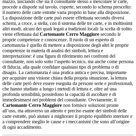
mazzo, lasciando che sia il consultante stesso a mescolare le carte,
procede a disporle sul tavolo, coperte, secondo lo schema prescelto:
il numero delle carte estratte varia proprio in base alla disposizione.
La disposizione delle carte può essere effettuata secondo diversi
schemi, a croce, a stella, con il sistema delle tre carte, e in moltissimi
altri modi, alcuni dei quali legati a tradizioni locali: la scelta di solito
viene effettuata dal
Cartomante Cerro Maggiore
secondo le
proprie competenze e conoscenze. Il ruolo di un esperto di
cartomanzia è quello di mettere a disposizione degli altri le proprie
competenze in materia di analisi dei simboli, lettura e
interpretazione: è una figura di riferimento nei confronti del
consultante, non solo sotto l’aspetto tecnico, ma anche come persona
di fiducia, alla quale confidare qualsiasi tipo di problema o di
disagio. La cartomanzia è una pratica antica e precisa, importante
per acquisire una visione chiara della propria situazione, la lettura
delle carte però deve essere eseguita da persone serie e professionali,
che hanno studiato a lungo i metodi di lettura e, oltre ad una
profonda sensibilità, possiedono la capacità di ascoltare e di
immedesimarsi nei problemi del consultante. Ovviamente, il
Cartomante Cerro Maggiore
non fornisce soluzioni pronte
all’uso, ma attraverso un attento e preciso esame dei simboli delle
carte estratte, può aiutare a migliorare il proprio equilibrio interiore e
a comprendere meglio le cause e i meccanismi che sono all’origine
di ogni accadimento.