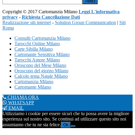
Copyright © 2017 Cartomanzia Milano
Leggi L'informativa
privacy
-
Richiesta Cancellazione Dati
Realizzazione siti internet
-
Solution Group Communication
|
Siti
Roma
Consulti Cartomanzia Milano
Tarocchi Online Milano
Carte Sibilla Milano
Cartomante Sensitiva Milano
Tarocchi Amore Milano
Oroscopo del Mese Milano
Oroscopo del giorno Milano
Calcolo tema Natale Milano
Cartomanzia Milano
Cartomante Milano
CHIAMA ORA
WHATSAPP
EMAIL
Utilizziamo i cookie per essere sicuri che tu possa avere la migliore
esperienza sul nostro sito. Se continui ad utilizzare questo sito noi
assumiamo che tu ne sia felice.
Ok