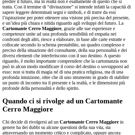
predire il futuro, ma in realtà non è esattamente di questo che si
tratta. Con il termine di “divinazione” si intende infatti la capacità di
sapere leggere determinati segni e simboli, e di trarre da essi
l’ispirazione per poter ottenere una visione più precisa del presente,
e un’idea più chiara e nitida riguardo agli sviluppi del futuro. La
Cartomante Cerro Maggiore
, grazie alle sue esperienze e
competenze unite ad una profonda sensibilità ed empatia nei
confronti degli altri, riesce a elaborare, in base alle carte estratte e
collocate secondo lo schema prestabilito, un quadro complesso e
preciso della situazione del consultante, della sua personalità e dei
diversi elementi che interferiscono con il suo destino. A questo
riguardo, è molto importante comprendere che la cartomanzia non
può in alcun modo modificare il corso del destino o sovrapporsi ad
esso: non si tratta di magia né di una pratica religiosa, ma di una
profonda intuizione, oltre che di uno strumento in grado di stabilire
un punto di incontro tra il presente e la realtà, e le dimensioni più
profonde della personalità e dello spirito.
Quando ci si rivolge ad un
Cartomante
Cerro Maggiore
Chi decide di rivolgersi ad un
Cartomante Cerro Maggiore
in
genere ha dei dubbi su alcune questioni della sua vita, sta
attraversando un momento critico e complicato, oppure ancora