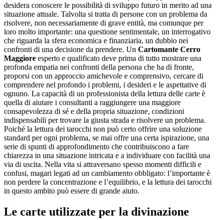
desidera conoscere le possibilità di sviluppo futuro in merito ad una
situazione attuale. Talvolta si tratta di persone con un problema da
risolvere, non necessariamente di grave entità, ma comunque per
loro molto importante: una questione sentimentale, un interrogativo
che riguarda la sfera economica e finanziaria, un dubbio nei
confronti di una decisione da prendere. Un
Cartomante Cerro
Maggiore
esperto e qualificato deve prima di tutto mostrare una
profonda empatia nei confronti della persona che ha di fronte,
proporsi con un approccio amichevole e comprensivo, cercare di
comprendere nel profondo i problemi, i desideri e le aspettative di
ognuno. La capacità di un professionista della lettura delle carte è
quella di aiutare i consultanti a raggiungere una maggiore
consapevolezza di sé e della propria situazione, condizioni
indispensabili per trovare la giusta strada e risolvere un problema.
Poiché la lettura dei tarocchi non può certo offrire una soluzione
standard per ogni problema, se mai offre una certa ispirazione, una
serie di spunti di approfondimento che contribuiscono a fare
chiarezza in una situazione intricata e a individuare con facilità una
via di uscita. Nella vita si attraversano spesso momenti difficili e
confusi, magari legati ad un cambiamento obbligato: l’importante è
non perdere la concentrazione e l’equilibrio, e la lettura dei tarocchi
in questo ambito può essere di grande aiuto.
Le carte utilizzate per la divinazione