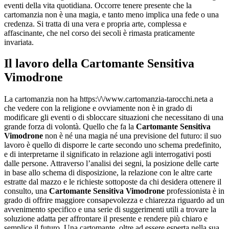
eventi della vita quotidiana. Occorre tenere presente che la
cartomanzia non è una magia, e tanto meno implica una fede o una
credenza. Si tratta di una vera e propria arte, complessa e
affascinante, che nel corso dei secoli è rimasta praticamente
invariata.
Il lavoro della
Cartomante Sensitiva
Vimodrone
La cartomanzia non ha https:\/\/www.cartomanzia-tarocchi.neta a
che vedere con la religione e ovviamente non è in grado di
modificare gli eventi o di sbloccare situazioni che necessitano di una
grande forza di volontà. Quello che fa la
Cartomante Sensitiva
Vimodrone
non è né una magia né una previsione del futuro: il suo
lavoro è quello di disporre le carte secondo uno schema predefinito,
e di interpretarne il significato in relazione agli interrogativi posti
dalle persone. Attraverso l’analisi dei segni, la posizione delle carte
in base allo schema di disposizione, la relazione con le altre carte
estratte dal mazzo e le richieste sottoposte da chi desidera ottenere il
consulto, una
Cartomante Sensitiva Vimodrone
professionista è in
grado di offrire maggiore consapevolezza e chiarezza riguardo ad un
avvenimento specifico e una serie di suggerimenti utili a trovare la
soluzione adatta per affrontare il presente e rendere più chiaro e
semplice il futuro. Una cartomante, oltre ad essere esperta nella sua