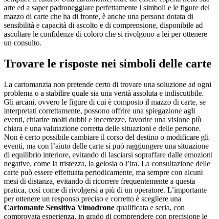
arte ed a saper padroneggiare perfettamente i simboli e le figure del
mazzo di carte che ha di fronte, è anche una persona dotata di
sensibilità e capacità di ascolto e di comprensione, disponibile ad
ascoltare le confidenze di coloro che si rivolgono a lei per ottenere
un consulto.
Trovare le risposte nei simboli delle carte
La cartomanzia non pretende certo di trovare una soluzione ad ogni
problema o a stabilire quale sia una verità assoluta e indiscutibile.
Gli arcani, ovvero le figure di cui è composto il mazzo di carte, se
interpretati correttamente, possono offrire una spiegazione agli
eventi, chiarire molti dubbi e incertezze, favorire una visione più
chiara e una valutazione corretta delle situazioni e delle persone.
Non è certo possibile cambiare il corso del destino o modificare gli
eventi, ma con l’aiuto delle carte si può raggiungere una situazione
di equilibrio interiore, evitando di lasciarsi sopraffare dalle emozioni
negative, come la tristezza, la gelosia o l’ira. La consultazione delle
carte può essere effettuata periodicamente, ma sempre con alcuni
mesi di distanza, evitando di ricorrere frequentemente a questa
pratica, così come di rivolgersi a più di un operatore. L’importante
per ottenere un responso preciso e corretto è scegliere una
Cartomante Sensitiva Vimodrone
qualificata e seria, con
comprovata esperienza, in grado di comprendere con precisione le