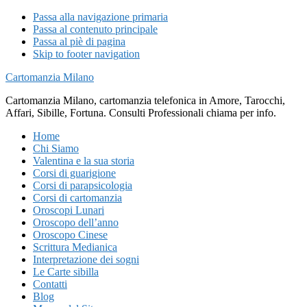
Passa alla navigazione primaria
Passa al contenuto principale
Passa al piè di pagina
Skip to footer navigation
Cartomanzia Milano
Cartomanzia Milano, cartomanzia telefonica in Amore, Tarocchi,
Affari, Sibille, Fortuna. Consulti Professionali chiama per info.
Home
Chi Siamo
Valentina e la sua storia
Corsi di guarigione
Corsi di parapsicologia
Corsi di cartomanzia
Oroscopi Lunari
Oroscopo dell’anno
Oroscopo Cinese
Scrittura Medianica
Interpretazione dei sogni
Le Carte sibilla
Contatti
Blog