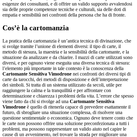
esigenze dei consultanti, e di offrire un valido supporto avvalendosi
sia delle proprie competenze tecniche e culturali, sia delle doti di
empatia e sensibilità nei confronti della persona che ha di fronte.
Cos’è la cartomanzia
La pratica della cartomanzia è un’antica tecnica di divinazione, che
si svolge tramite l’unione di elementi diversi: il tipo di carte, il
metodo di stesura, la maestria e la sensibilità della cartomante, e la
situazione da analizzare e da chiarire. I mazzi di carte utilizzati sono
diversi, e per ognuno viene eseguita una diversa tecnica di stesura:
l’elemento più importante in tale contesto è la conoscenza della
Cartomante Sensitiva Vimodrone
nei confronti dei diversi tipi di
carte da tarocchi, dei metodi di disposizione e dell’interpretazione
dei simboli. Si tratta di un sistema utilizzato da secoli, utile per
raggiungere la calma e la tranquillità e per affrontare con
determinazione e chiarezza i problemi della vita. L’errore che spesso
viene fatto da chi si rivolge ad una
Cartomante Sensitiva
Vimodrone
è quello di ritenerla capace di prevedere esattamente il
futuro, di sbrogliare una situazione complessa, di risolvere una
questione sentimentale o economica. Ognuno deve tenere conto che
le carte non possono offrire una soluzione preconfezionata a tutti i
problemi, ma possono rappresentare un valido aiuto nel capire le
cause di un avvenimento, nel trovare la strada per migliorare una