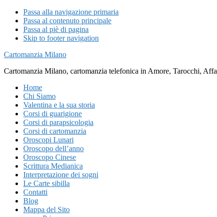
Passa alla navigazione primaria
Passa al contenuto principale
Passa al piè di pagina
Skip to footer navigation
Cartomanzia Milano
Cartomanzia Milano, cartomanzia telefonica in Amore, Tarocchi, Affari
Home
Chi Siamo
Valentina e la sua storia
Corsi di guarigione
Corsi di parapsicologia
Corsi di cartomanzia
Oroscopi Lunari
Oroscopo dell’anno
Oroscopo Cinese
Scrittura Medianica
Interpretazione dei sogni
Le Carte sibilla
Contatti
Blog
Mappa del Sito