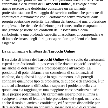
cartomanzia e di lettura dei
Tarocchi Online
, si rivolge a tutte
quelle persone che desiderino consultare un cartomante
professionista, con il vantaggio del servizio online, che permette di
comunicare direttamente con il cartomante senza muoversi dalla
propria postazione preferita. La lettura dei tarocchi è una professione
complessa, che richiede dedizione, precisione, studio e soprattutto
una grande passione nei confronti dell’esoterismo e della
simbologia, e una profonda capacità di ascoltare, di comprendere e
di immedesimarsi negli altri, per capire i loro problemi e le loro
esigenze.
La cartomanzia e la lettura dei
Tarocchi Online
Il servizio di lettura dei
Tarocchi Online
viene svolto da cartomanti
esperti e professionali, in possesso delle dovute capacità tecniche,
ma anche di doti sensitive e predisposizione all’ascolto. La
possibilità di poter chiamare un consulente di cartomanzia al
telefono, da qualsiasi luogo e in ogni momento, e di potergli
confidare qualunque tipo di problema, di dubbio e di angoscia, è un
aiuto ad affrontare le difficoltà, a superare i problemi della vita
quotidiana e a raggiungere una maggiore consapevolezza di sé e
delle proprie potenzialità. Un cartomante esperto non si limita a
svolgere il lavoro di lettura e interpretazione dei segni, ma riveste
anche il ruolo di amico e confidente, ed è sempre disponibile per
dare ascolto e offrire un consiglio, spesso non solo di carattere