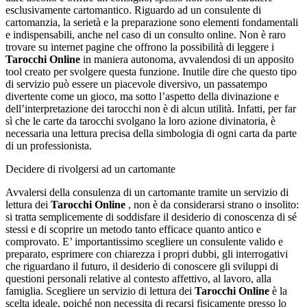
esclusivamente cartomantico. Riguardo ad un consulente di
cartomanzia, la serietà e la preparazione sono elementi fondamentali
e indispensabili, anche nel caso di un consulto online. Non è raro
trovare su internet pagine che offrono la possibilità di leggere i
Tarocchi Online
in maniera autonoma, avvalendosi di un apposito
tool creato per svolgere questa funzione. Inutile dire che questo tipo
di servizio può essere un piacevole diversivo, un passatempo
divertente come un gioco, ma sotto l’aspetto della divinazione e
dell’interpretazione dei tarocchi non è di alcun utilità. Infatti, per far
sì che le carte da tarocchi svolgano la loro azione divinatoria, è
necessaria una lettura precisa della simbologia di ogni carta da parte
di un professionista.
Decidere di rivolgersi ad un cartomante
Avvalersi della consulenza di un cartomante tramite un servizio di
lettura dei
Tarocchi Online
, non è da considerarsi strano o insolito:
si tratta semplicemente di soddisfare il desiderio di conoscenza di sé
stessi e di scoprire un metodo tanto efficace quanto antico e
comprovato. E’ importantissimo scegliere un consulente valido e
preparato, esprimere con chiarezza i propri dubbi, gli interrogativi
che riguardano il futuro, il desiderio di conoscere gli sviluppi di
questioni personali relative al contesto affettivo, al lavoro, alla
famiglia. Scegliere un servizio di lettura dei
Tarocchi Online
è la
scelta ideale, poiché non necessita di recarsi fisicamente presso lo