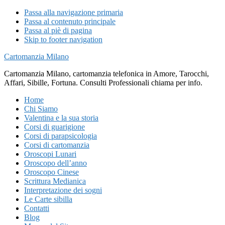
Passa alla navigazione primaria
Passa al contenuto principale
Passa al piè di pagina
Skip to footer navigation
Cartomanzia Milano
Cartomanzia Milano, cartomanzia telefonica in Amore, Tarocchi,
Affari, Sibille, Fortuna. Consulti Professionali chiama per info.
Home
Chi Siamo
Valentina e la sua storia
Corsi di guarigione
Corsi di parapsicologia
Corsi di cartomanzia
Oroscopi Lunari
Oroscopo dell’anno
Oroscopo Cinese
Scrittura Medianica
Interpretazione dei sogni
Le Carte sibilla
Contatti
Blog