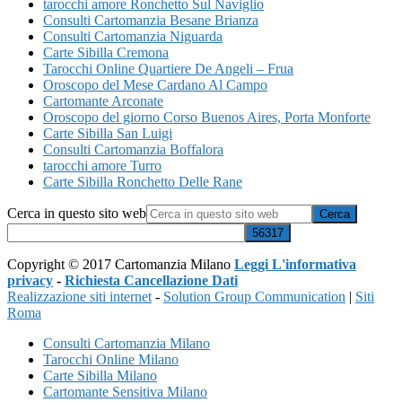
tarocchi amore Ronchetto Sul Naviglio
Consulti Cartomanzia Besane Brianza
Consulti Cartomanzia Niguarda
Carte Sibilla Cremona
Tarocchi Online Quartiere De Angeli – Frua
Oroscopo del Mese Cardano Al Campo
Cartomante Arconate
Oroscopo del giorno ​Corso Buenos Aires,​ Porta Monforte
Carte Sibilla San Luigi
Consulti Cartomanzia Boffalora
tarocchi amore Turro
Carte Sibilla Ronchetto Delle Rane
Cerca in questo sito web
Copyright © 2017 Cartomanzia Milano
Leggi L'informativa
privacy
-
Richiesta Cancellazione Dati
Realizzazione siti internet
-
Solution Group Communication
|
Siti
Roma
Consulti Cartomanzia Milano
Tarocchi Online Milano
Carte Sibilla Milano
Cartomante Sensitiva Milano