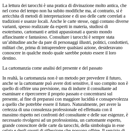
La lettura dei tarocchi è una pratica di divinazione molto antica, che
nel corso del tempo non ha subito modifiche ma, al contrario, si è
arricchita di metodi di interpretazione e di uso delle carte correlati a
tradizioni e usanze locali. Anche le carte stesse, oggi contano diverse
varianti, spesso realizzate da esperti in materia, studiosi di
esoterismo, cartomanti e artisti appassionati a questo mondo
affascinante e fantasioso. Consultare i tarocchi è sempre stata
un’abitudine anche da pare di personaggi illustri, politici, condottieri,
militari che, prima di intraprendere qualsiasi azione, desideravano
conoscere in qualche modo quale sarebbe potuto essere il loro
destino.
La cartomanzia come analisi del presente e del passato
In realtà, la cartomanzia non è un metodo per prevedere il futuro,
anche se la cartomante può avere doti sensitive, il suo compito non è
quello di offrire una previsione, ma di indurre il consultante ad
esaminare e ripercorrere il proprio passato e concentrarsi sul
presente, al fine di preparasi con maggiore lucidità e consapevolezza
a quello che potrebbe essere il futuro. Naturalmente, per avere la
certezza di una consulenza professionale ed effettuata con il
massimo rispetto nei confronti del consultante e delle sue esigenze, è
necessario rivolgersi ad un professionista, un cartomante esperto,
grande conoscitore delle carte da tarocchi, della simbologia in esse
celata e degli spunti di riflessione che possono offrire. Il servizio di