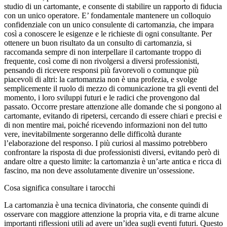
studio di un cartomante, e consente di stabilire un rapporto di fiducia
con un unico operatore. E’ fondamentale mantenere un colloquio
confidenziale con un unico consulente di cartomanzia, che impara
così a conoscere le esigenze e le richieste di ogni consultante. Per
ottenere un buon risultato da un consulto di cartomanzia, si
raccomanda sempre di non interpellare il cartomante troppo di
frequente, così come di non rivolgersi a diversi professionisti,
pensando di ricevere responsi più favorevoli o comunque più
piacevoli di altri: la cartomanzia non è una profezia, e svolge
semplicemente il ruolo di mezzo di comunicazione tra gli eventi del
momento, i loro sviluppi futuri e le radici che provengono dal
passato. Occorre prestare attenzione alle domande che si pongono al
cartomante, evitando di ripetersi, cercando di essere chiari e precisi e
di non mentire mai, poiché ricevendo informazioni non del tutto
vere, inevitabilmente sorgeranno delle difficoltà durante
l’elaborazione del responso. I più curiosi al massimo potrebbero
confrontare la risposta di due professionisti diversi, evitando però di
andare oltre a questo limite: la cartomanzia è un’arte antica e ricca di
fascino, ma non deve assolutamente divenire un’ossessione.
Cosa significa consultare i tarocchi
La cartomanzia è una tecnica divinatoria, che consente quindi di
osservare con maggiore attenzione la propria vita, e di trarne alcune
importanti riflessioni utili ad avere un’idea sugli eventi futuri. Questo