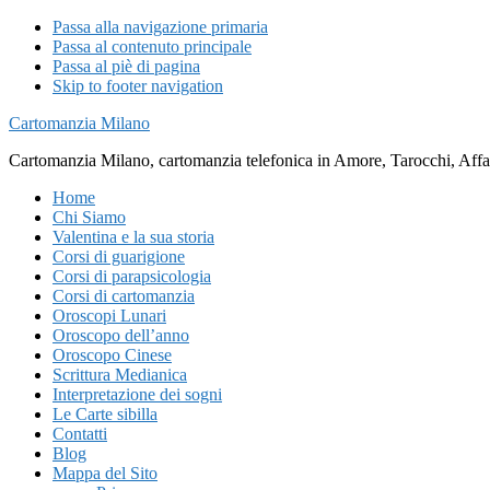
Passa alla navigazione primaria
Passa al contenuto principale
Passa al piè di pagina
Skip to footer navigation
Cartomanzia Milano
Cartomanzia Milano, cartomanzia telefonica in Amore, Tarocchi, Affari
Home
Chi Siamo
Valentina e la sua storia
Corsi di guarigione
Corsi di parapsicologia
Corsi di cartomanzia
Oroscopi Lunari
Oroscopo dell’anno
Oroscopo Cinese
Scrittura Medianica
Interpretazione dei sogni
Le Carte sibilla
Contatti
Blog
Mappa del Sito