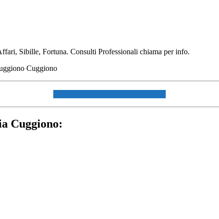
ri, Sibille, Fortuna. Consulti Professionali chiama per info.
☏ CHIAMACI AL 334940072 ☏
ia Cuggiono: