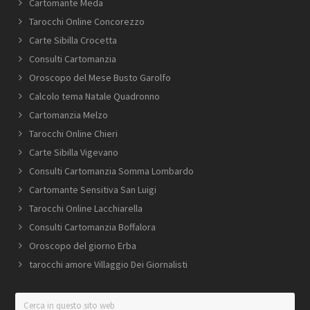
Cartomante Meda
Tarocchi Online Concorezzo
Carte Sibilla Crocetta
Consulti Cartomanzia
Oroscopo del Mese Busto Garolfo
Calcolo tema Natale Quadronno
Cartomanzia Melzo
Tarocchi Online Chieri
Carte Sibilla Vigevano
Consulti Cartomanzia Somma Lombardo
Cartomante Sensitiva San Luigi
Tarocchi Online Lacchiarella
Consulti Cartomanzia Boffalora
Oroscopo del giorno Erba
tarocchi amore Villaggio Dei Giornalisti
Cerca