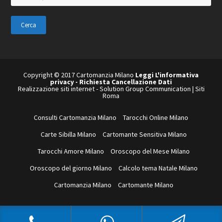
in
questo
sito
web
Copyright © 2017 Cartomanzia Milano
Leggi L'informativa
privacy
-
Richiesta Cancellazione Dati
Realizzazione siti internet
-
Solution Group Communication
|
Siti
Roma
Consulti Cartomanzia Milano
Tarocchi Online Milano
Carte Sibilla Milano
Cartomante Sensitiva Milano
Tarocchi Amore Milano
Oroscopo del Mese Milano
Oroscopo del giorno Milano
Calcolo tema Natale Milano
Cartomanzia Milano
Cartomante Milano