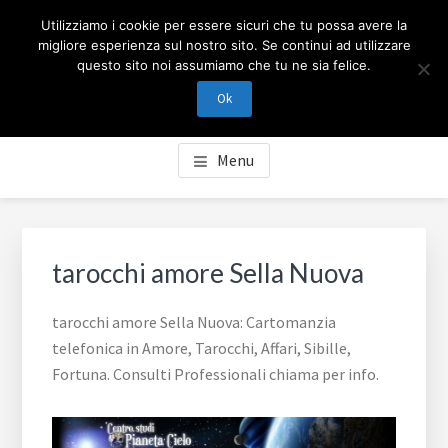
Passa
Passa
Skip
CARTOMANZIA MILANO
Utilizziamo i cookie per essere sicuri che tu possa avere la
al
al
to
migliore esperienza sul nostro sito. Se continui ad utilizzare
contenuto
piè
footer
questo sito noi assumiamo che tu ne sia felice.
Cartomanzia Milano, cartomanzia telefonica in Amore,
principale
di
navigation
Tarocchi, Affari, Sibille, Fortuna. Consulti Professionali
Ok
pagina
chiama per info.
Menu
tarocchi amore Sella Nuova
tarocchi amore Sella Nuova: Cartomanzia
telefonica in Amore, Tarocchi, Affari, Sibille,
Fortuna. Consulti Professionali chiama per info.