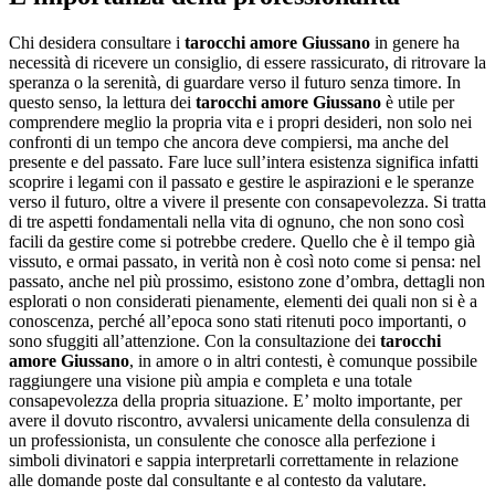
Chi desidera consultare i
tarocchi amore Giussano
in genere ha
necessità di ricevere un consiglio, di essere rassicurato, di ritrovare la
speranza o la serenità, di guardare verso il futuro senza timore. In
questo senso, la lettura dei
tarocchi amore Giussano
è utile per
comprendere meglio la propria vita e i propri desideri, non solo nei
confronti di un tempo che ancora deve compiersi, ma anche del
presente e del passato. Fare luce sull’intera esistenza significa infatti
scoprire i legami con il passato e gestire le aspirazioni e le speranze
verso il futuro, oltre a vivere il presente con consapevolezza. Si tratta
di tre aspetti fondamentali nella vita di ognuno, che non sono così
facili da gestire come si potrebbe credere. Quello che è il tempo già
vissuto, e ormai passato, in verità non è così noto come si pensa: nel
passato, anche nel più prossimo, esistono zone d’ombra, dettagli non
esplorati o non considerati pienamente, elementi dei quali non si è a
conoscenza, perché all’epoca sono stati ritenuti poco importanti, o
sono sfuggiti all’attenzione. Con la consultazione dei
tarocchi
amore Giussano
, in amore o in altri contesti, è comunque possibile
raggiungere una visione più ampia e completa e una totale
consapevolezza della propria situazione. E’ molto importante, per
avere il dovuto riscontro, avvalersi unicamente della consulenza di
un professionista, un consulente che conosce alla perfezione i
simboli divinatori e sappia interpretarli correttamente in relazione
alle domande poste dal consultante e al contesto da valutare.