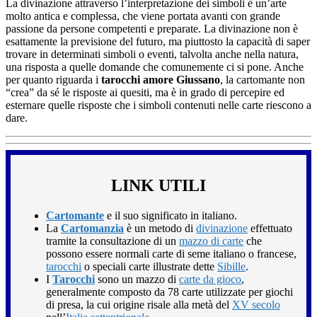
La divinazione attraverso l’interpretazione dei simboli è un’arte
molto antica e complessa, che viene portata avanti con grande
passione da persone competenti e preparate. La divinazione non è
esattamente la previsione del futuro, ma piuttosto la capacità di saper
trovare in determinati simboli o eventi, talvolta anche nella natura,
una risposta a quelle domande che comunemente ci si pone. Anche
per quanto riguarda i
tarocchi amore Giussano
, la cartomante non
“crea” da sé le risposte ai quesiti, ma è in grado di percepire ed
esternare quelle risposte che i simboli contenuti nelle carte riescono a
dare.
LINK UTILI
Cartomante
e il suo significato in italiano.
La
Cartomanzia
è un metodo di
divinazione
effettuato
tramite la consultazione di un
mazzo di carte
che
possono essere normali carte di seme italiano o francese,
tarocchi
o speciali carte illustrate dette
Sibille
.
I
Tarocchi
sono un mazzo di
carte da gioco
,
generalmente composto da 78 carte utilizzate per giochi
di presa, la cui origine risale alla metà del
XV secolo