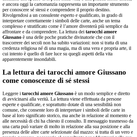
e ancora oggi la cartomanzia rappresenta un importante strumento
per conoscere sé stessi e comprendere il proprio destino.
Rivolgendosi a un consulente esperto e qualificato, in grado di
interpretare correttamente i simboli delle carte, anche un tema
complesso e stratificato come è l’amore diventerà più semplice da
affrontare e da comprendere. La lettura dei
tarocchi amore
Giussano
è una delle poche pratiche divinatorie che con il
trascorrere dei secoli non ha subito variazioni: non si tratta di una
credenza religiosa né di una magia, ma di una vera e propria arte, il
cui intento è quello di fare luce su quegli aspetti della vita
apparentemente insondabili.
La lettura dei
tarocchi amore Giussano
come conoscenze di sé stessi
Leggere i
tarocchi amore Giussano
è un modo semplice e diretto
di avvicinarsi alla verità. La lettura viene effettuata da persone
esperte e qualificate, e soprattutto dotate di una sensibilità non
comune, che consente loro di interpretare i simboli delle carte in
base al loro significato storico, ma anche in relazione al momento e
alle necessità di chi ha chiesto il consulto. Il messaggio trasmesso da
una carta può variare di molto in relazione alla sua posizione e alla
presenza delle altre carte selezionate dal mazzo: si tratta di un vero e