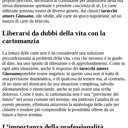
proprio percorso, necessario al consultante per addentrarsi nella sua
stessa dimensione spirituale e prendere coscienza di sé. Le carte
utilizzate possono essere di diverso genere, dai classici
tarocchi
amore Giussano
, alle sibille, alle carte da gioco napoletane, ad un
mazzo di carte da briscola.
Liberarsi da dubbi della vita con la
cartomanzia
La lettura delle carte non è da considerarsi una soluzione
preconfezionata ai problemi della vita, cosa che nessuno è in grado
di dare, ma uno spunto di riflessione e di approfondimento. Come in
ogni altra situazione, anche il responso dei
tarocchi amore
Giussano
potrebbe essere negativo: in questo caso non si tratta di
una previsione drammatica, o di qualcosa da temere ma, al contrario,
di un aiuto nel districarsi da una situazione complessa, talvolta
allontanandosi o rinunciando, anche se può essere una scelta
dolorosa. Come è noto, la cartomanzia non è una “previsione del
futuro” nel senso comune del termine, ma piuttosto l’analisi di un
evento presente, effettuata attraverso la simbologia delle carte per
chiarire e rendere più comprensibile le possibilità offerte da un
futuro a breve termine.
L’importanza della professionalità