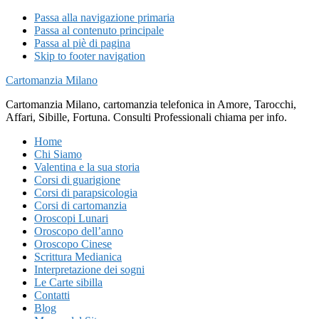
Passa alla navigazione primaria
Passa al contenuto principale
Passa al piè di pagina
Skip to footer navigation
Cartomanzia Milano
Cartomanzia Milano, cartomanzia telefonica in Amore, Tarocchi,
Affari, Sibille, Fortuna. Consulti Professionali chiama per info.
Home
Chi Siamo
Valentina e la sua storia
Corsi di guarigione
Corsi di parapsicologia
Corsi di cartomanzia
Oroscopi Lunari
Oroscopo dell’anno
Oroscopo Cinese
Scrittura Medianica
Interpretazione dei sogni
Le Carte sibilla
Contatti
Blog