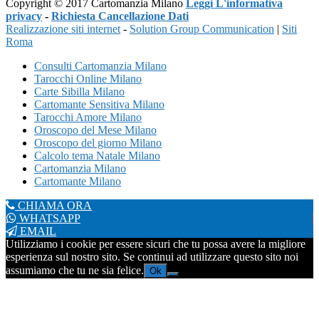
Copyright © 2017 Cartomanzia Milano
Leggi L'informativa
privacy
-
Richiesta Cancellazione Dati
Realizzazione siti internet
-
Solution Group Communication
|
Siti
Roma
Consulti Cartomanzia Milano
Tarocchi Online Milano
Carte Sibilla Milano
Cartomante Sensitiva Milano
Tarocchi Amore Milano
Oroscopo del Mese Milano
Oroscopo del giorno Milano
Calcolo tema Natale Milano
Cartomanzia Milano
Cartomante Milano
CHIAMA ORA
WHATSAPP
EMAIL
Utilizziamo i cookie per essere sicuri che tu possa avere la migliore
esperienza sul nostro sito. Se continui ad utilizzare questo sito noi
assumiamo che tu ne sia felice.
Ok