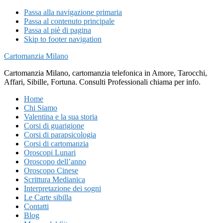
Passa alla navigazione primaria
Passa al contenuto principale
Passa al piè di pagina
Skip to footer navigation
Cartomanzia Milano
Cartomanzia Milano, cartomanzia telefonica in Amore, Tarocchi,
Affari, Sibille, Fortuna. Consulti Professionali chiama per info.
Home
Chi Siamo
Valentina e la sua storia
Corsi di guarigione
Corsi di parapsicologia
Corsi di cartomanzia
Oroscopi Lunari
Oroscopo dell’anno
Oroscopo Cinese
Scrittura Medianica
Interpretazione dei sogni
Le Carte sibilla
Contatti
Blog