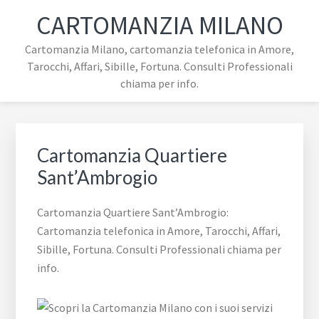
Passa
Passa
Passa
Skip
CARTOMANZIA MILANO
alla
al
al
to
navigazione
contenuto
piè
footer
Cartomanzia Milano, cartomanzia telefonica in Amore,
primaria
principale
di
navigation
Tarocchi, Affari, Sibille, Fortuna. Consulti Professionali
pagina
chiama per info.
Cartomanzia Quartiere
Sant’Ambrogio
Cartomanzia Quartiere Sant’Ambrogio:
Cartomanzia telefonica in Amore, Tarocchi, Affari,
Sibille, Fortuna. Consulti Professionali chiama per
info.