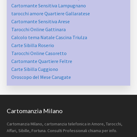
Cartomante Sensitiva Lampugnano
tarocchi amore Quartiere Gallaratese
Cartomante Sensitiva Arese
Tarocchi Online Gattinara
Calcolo tema Natale Cascina Triulza
Carte Sibilla Roserio
Tarocchi Online Casoretto
Cartomante Quartiere Feltre
Carte Sibilla Cuggiono
Oroscopo del Mese Carugate
Footer
Cartomanzia Milano
Cartomanzia Milano, cartomanzia telefonica in Amore, Tarocchi,
Affari, Sibille, Fortuna. Consulti Professionali chiama per info.