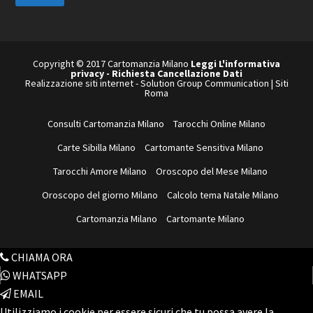
e
s
t
o
Copyright © 2017 Cartomanzia Milano
Leggi L'informativa
privacy
-
Richiesta Cancellazione Dati
s
Realizzazione siti internet
-
Solution Group Communication
|
Siti
i
Roma
t
o
Consulti Cartomanzia Milano
Tarocchi Online Milano
w
Carte Sibilla Milano
Cartomante Sensitiva Milano
e
b
Tarocchi Amore Milano
Oroscopo del Mese Milano
Oroscopo del giorno Milano
Calcolo tema Natale Milano
Cartomanzia Milano
Cartomante Milano
CHIAMA ORA
WHATSAPP
EMAIL
Utilizziamo i cookie per essere sicuri che tu possa avere la