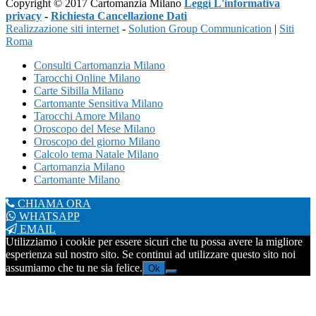
Copyright © 2017 Cartomanzia Milano
Leggi L'informativa
privacy
-
Richiesta Cancellazione Dati
Realizzazione siti internet
-
Solution Group Communication
|
Siti
Roma
Consulti Cartomanzia Milano
Tarocchi Online Milano
Carte Sibilla Milano
Cartomante Sensitiva Milano
Tarocchi Amore Milano
Oroscopo del Mese Milano
Oroscopo del giorno Milano
Calcolo tema Natale Milano
Cartomanzia Milano
Cartomante Milano
CHIAMA ORA
WHATSAPP
EMAIL
Utilizziamo i cookie per essere sicuri che tu possa avere la migliore
esperienza sul nostro sito. Se continui ad utilizzare questo sito noi
assumiamo che tu ne sia felice.
Ok