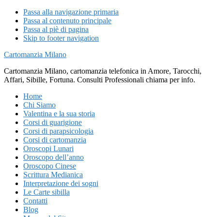
Passa alla navigazione primaria
Passa al contenuto principale
Passa al piè di pagina
Skip to footer navigation
Cartomanzia Milano
Cartomanzia Milano, cartomanzia telefonica in Amore, Tarocchi,
Affari, Sibille, Fortuna. Consulti Professionali chiama per info.
Home
Chi Siamo
Valentina e la sua storia
Corsi di guarigione
Corsi di parapsicologia
Corsi di cartomanzia
Oroscopi Lunari
Oroscopo dell’anno
Oroscopo Cinese
Scrittura Medianica
Interpretazione dei sogni
Le Carte sibilla
Contatti
Blog