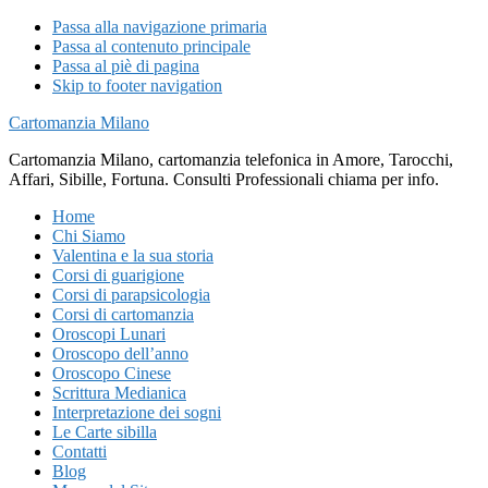
Passa alla navigazione primaria
Passa al contenuto principale
Passa al piè di pagina
Skip to footer navigation
Cartomanzia Milano
Cartomanzia Milano, cartomanzia telefonica in Amore, Tarocchi,
Affari, Sibille, Fortuna. Consulti Professionali chiama per info.
Home
Chi Siamo
Valentina e la sua storia
Corsi di guarigione
Corsi di parapsicologia
Corsi di cartomanzia
Oroscopi Lunari
Oroscopo dell’anno
Oroscopo Cinese
Scrittura Medianica
Interpretazione dei sogni
Le Carte sibilla
Contatti
Blog