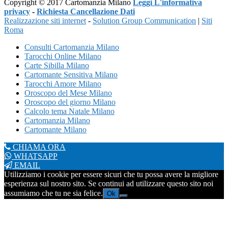
Copyright © 2017 Cartomanzia Milano
Leggi L'informativa
privacy
-
Richiesta Cancellazione Dati
Realizzazione siti internet
-
Solution Group Communication
|
Siti
Roma
Consulti Cartomanzia Milano
Tarocchi Online Milano
Carte Sibilla Milano
Cartomante Sensitiva Milano
Tarocchi Amore Milano
Oroscopo del Mese Milano
Oroscopo del giorno Milano
Calcolo tema Natale Milano
Cartomanzia Milano
Cartomante Milano
CHIAMA ORA
WHATSAPP
EMAIL
Utilizziamo i cookie per essere sicuri che tu possa avere la migliore
esperienza sul nostro sito. Se continui ad utilizzare questo sito noi
assumiamo che tu ne sia felice.
Ok