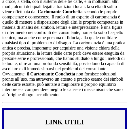
a croce, a stella, con il sistema delle tre carte, e in moltissimi altri
modi, alcuni dei quali legati a tradizioni locali: la scelta di solito
viene effettuata dal
Cartomante Conchetta
secondo le proprie
competenze e conoscenze. Il ruolo di un esperto di cartomanzia è
quello di mettere a disposizione degli altri le proprie competenze in
materia di analisi dei simboli, lettura e interpretazione: è una figura
di riferimento nei confronti del consultante, non solo sotto l’aspetto
tecnico, ma anche come persona di fiducia, alla quale confidare
qualsiasi tipo di problema o di disagio. La cartomanzia è una pratica
antica e precisa, importante per acquisire una visione chiara della
propria situazione, la lettura delle carte però deve essere eseguita da
persone serie e professionali, che hanno studiato a lungo i metodi di
lettura e, oltre ad una profonda sensibilità, possiedono la capacità di
ascoltare e di immedesimarsi nei problemi del consultante.
Ovviamente, il
Cartomante Conchetta
non fornisce soluzioni
pronte all’uso, ma attraverso un attento e preciso esame dei simboli
delle carte estratte, può aiutare a migliorare il proprio equilibrio
interiore e a comprendere meglio le cause e i meccanismi che sono
all’origine di ogni accadimento.
LINK UTILI