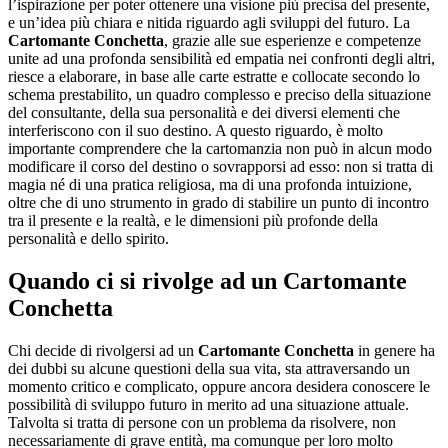
l’ispirazione per poter ottenere una visione più precisa del presente,
e un’idea più chiara e nitida riguardo agli sviluppi del futuro. La
Cartomante Conchetta
, grazie alle sue esperienze e competenze
unite ad una profonda sensibilità ed empatia nei confronti degli altri,
riesce a elaborare, in base alle carte estratte e collocate secondo lo
schema prestabilito, un quadro complesso e preciso della situazione
del consultante, della sua personalità e dei diversi elementi che
interferiscono con il suo destino. A questo riguardo, è molto
importante comprendere che la cartomanzia non può in alcun modo
modificare il corso del destino o sovrapporsi ad esso: non si tratta di
magia né di una pratica religiosa, ma di una profonda intuizione,
oltre che di uno strumento in grado di stabilire un punto di incontro
tra il presente e la realtà, e le dimensioni più profonde della
personalità e dello spirito.
Quando ci si rivolge ad un
Cartomante
Conchetta
Chi decide di rivolgersi ad un
Cartomante Conchetta
in genere ha
dei dubbi su alcune questioni della sua vita, sta attraversando un
momento critico e complicato, oppure ancora desidera conoscere le
possibilità di sviluppo futuro in merito ad una situazione attuale.
Talvolta si tratta di persone con un problema da risolvere, non
necessariamente di grave entità, ma comunque per loro molto