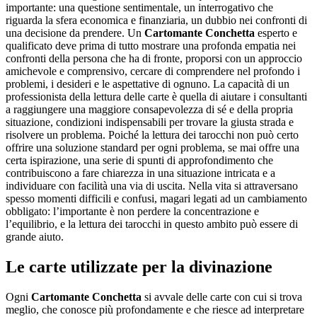
importante: una questione sentimentale, un interrogativo che
riguarda la sfera economica e finanziaria, un dubbio nei confronti di
una decisione da prendere. Un
Cartomante Conchetta
esperto e
qualificato deve prima di tutto mostrare una profonda empatia nei
confronti della persona che ha di fronte, proporsi con un approccio
amichevole e comprensivo, cercare di comprendere nel profondo i
problemi, i desideri e le aspettative di ognuno. La capacità di un
professionista della lettura delle carte è quella di aiutare i consultanti
a raggiungere una maggiore consapevolezza di sé e della propria
situazione, condizioni indispensabili per trovare la giusta strada e
risolvere un problema. Poiché la lettura dei tarocchi non può certo
offrire una soluzione standard per ogni problema, se mai offre una
certa ispirazione, una serie di spunti di approfondimento che
contribuiscono a fare chiarezza in una situazione intricata e a
individuare con facilità una via di uscita. Nella vita si attraversano
spesso momenti difficili e confusi, magari legati ad un cambiamento
obbligato: l’importante è non perdere la concentrazione e
l’equilibrio, e la lettura dei tarocchi in questo ambito può essere di
grande aiuto.
Le carte utilizzate per la divinazione
Ogni
Cartomante Conchetta
si avvale delle carte con cui si trova
meglio, che conosce più profondamente e che riesce ad interpretare