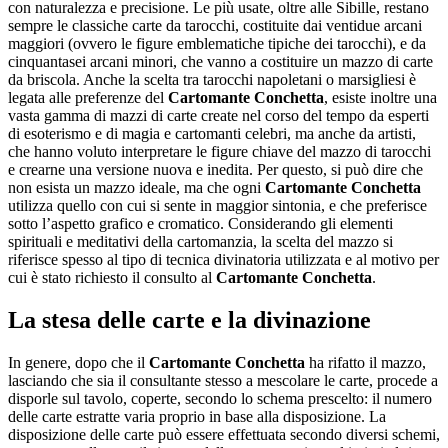
con naturalezza e precisione. Le più usate, oltre alle Sibille, restano
sempre le classiche carte da tarocchi, costituite dai ventidue arcani
maggiori (ovvero le figure emblematiche tipiche dei tarocchi), e da
cinquantasei arcani minori, che vanno a costituire un mazzo di carte
da briscola. Anche la scelta tra tarocchi napoletani o marsigliesi è
legata alle preferenze del
Cartomante Conchetta
, esiste inoltre una
vasta gamma di mazzi di carte create nel corso del tempo da esperti
di esoterismo e di magia e cartomanti celebri, ma anche da artisti,
che hanno voluto interpretare le figure chiave del mazzo di tarocchi
e crearne una versione nuova e inedita. Per questo, si può dire che
non esista un mazzo ideale, ma che ogni
Cartomante Conchetta
utilizza quello con cui si sente in maggior sintonia, e che preferisce
sotto l’aspetto grafico e cromatico. Considerando gli elementi
spirituali e meditativi della cartomanzia, la scelta del mazzo si
riferisce spesso al tipo di tecnica divinatoria utilizzata e al motivo per
cui è stato richiesto il consulto al
Cartomante Conchetta
.
La stesa delle carte e la divinazione
In genere, dopo che il
Cartomante Conchetta
ha rifatto il mazzo,
lasciando che sia il consultante stesso a mescolare le carte, procede a
disporle sul tavolo, coperte, secondo lo schema prescelto: il numero
delle carte estratte varia proprio in base alla disposizione. La
disposizione delle carte può essere effettuata secondo diversi schemi,