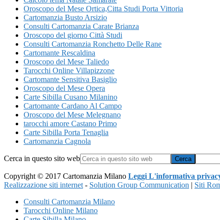
Oroscopo del Mese Ortica​,Citta Studi​ Porta Vittoria
Cartomanzia Busto Arsizio
Consulti Cartomanzia Carate Brianza
Oroscopo del giorno Città Studi
Consulti Cartomanzia Ronchetto Delle Rane
Cartomante Rescaldina
Oroscopo del Mese Taliedo
Tarocchi Online Villapizzone
Cartomante Sensitiva Basiglio
Oroscopo del Mese Opera
Carte Sibilla Cusano Milanino
Cartomante Cardano Al Campo
Oroscopo del Mese Melegnano
tarocchi amore Castano Primo
Carte Sibilla Porta Tenaglia
Cartomanzia Cagnola
Cerca in questo sito web
Copyright © 2017 Cartomanzia Milano
Leggi L'informativa privac
Realizzazione siti internet
-
Solution Group Communication
|
Siti Ro
Consulti Cartomanzia Milano
Tarocchi Online Milano
Carte Sibilla Milano