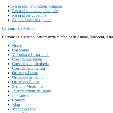
Passa alla navigazione primaria
Passa al contenuto principale
Passa al piè di pagina
Skip to footer navigation
Cartomanzia Milano
Cartomanzia Milano, cartomanzia telefonica in Amore, Tarocchi, Affari
Home
Chi Siamo
Valentina e la sua storia
Corsi di guarigione
Corsi di parapsicologia
Corsi di cartomanzia
Oroscopi Lunari
Oroscopo dell’anno
Oroscopo Cinese
Scrittura Medianica
Interpretazione dei sogni
Le Carte sibilla
Contatti
Blog
Mappa del Sito