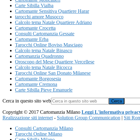
Carte Sibilla Vialba
Cartomante Sensitiva Quartiere Harar
tarocchi amore Musocco
Calcolo tema Natale Quartiere Adriano
Cartomante Crocetta
Consulti Cartomanzia Gessate
Cartomante Erba
Tarocchi Online Boviso Masciago
Calcolo tema Natale Binasco
Cartomanzia Quadronno
Oroscopo del Mese Quartiere Vercellese
Calcolo tema Natale Bicocca
Tarocchi Online San Donato Milanese
Cartomante Borgosesia
Cartomante Cremona
Carte Sibilla Pieve Emanuele
Cerca in questo sito web
Copyright © 2017 Cartomanzia Milano
Leggi L'informativa privac
Realizzazione siti internet
-
Solution Group Communication
|
Siti Ro
Consulti Cartomanzia Milano
Tarocchi Online Milano
Carte Sibilla Milano