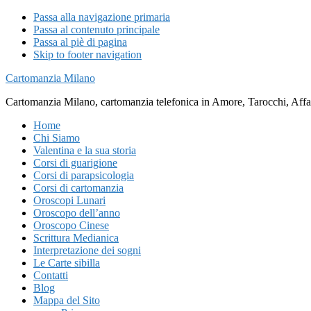
Passa alla navigazione primaria
Passa al contenuto principale
Passa al piè di pagina
Skip to footer navigation
Cartomanzia Milano
Cartomanzia Milano, cartomanzia telefonica in Amore, Tarocchi, Affari
Home
Chi Siamo
Valentina e la sua storia
Corsi di guarigione
Corsi di parapsicologia
Corsi di cartomanzia
Oroscopi Lunari
Oroscopo dell’anno
Oroscopo Cinese
Scrittura Medianica
Interpretazione dei sogni
Le Carte sibilla
Contatti
Blog
Mappa del Sito