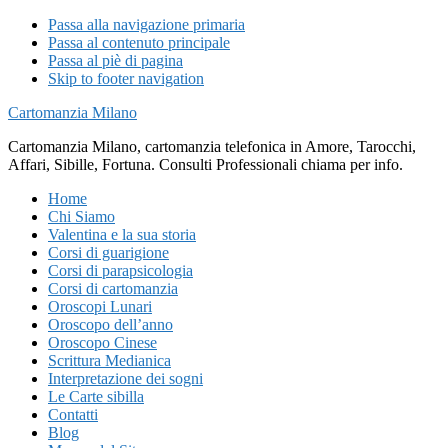
Passa alla navigazione primaria
Passa al contenuto principale
Passa al piè di pagina
Skip to footer navigation
Cartomanzia Milano
Cartomanzia Milano, cartomanzia telefonica in Amore, Tarocchi,
Affari, Sibille, Fortuna. Consulti Professionali chiama per info.
Home
Chi Siamo
Valentina e la sua storia
Corsi di guarigione
Corsi di parapsicologia
Corsi di cartomanzia
Oroscopi Lunari
Oroscopo dell’anno
Oroscopo Cinese
Scrittura Medianica
Interpretazione dei sogni
Le Carte sibilla
Contatti
Blog