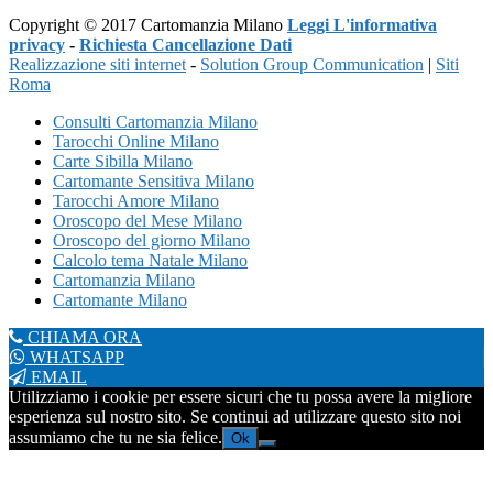
Copyright © 2017 Cartomanzia Milano
Leggi L'informativa
privacy
-
Richiesta Cancellazione Dati
Realizzazione siti internet
-
Solution Group Communication
|
Siti
Roma
Consulti Cartomanzia Milano
Tarocchi Online Milano
Carte Sibilla Milano
Cartomante Sensitiva Milano
Tarocchi Amore Milano
Oroscopo del Mese Milano
Oroscopo del giorno Milano
Calcolo tema Natale Milano
Cartomanzia Milano
Cartomante Milano
CHIAMA ORA
WHATSAPP
EMAIL
Utilizziamo i cookie per essere sicuri che tu possa avere la migliore
esperienza sul nostro sito. Se continui ad utilizzare questo sito noi
assumiamo che tu ne sia felice.
Ok