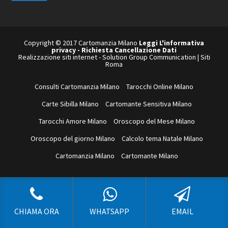
web
Copyright © 2017 Cartomanzia Milano
Leggi L'informativa
privacy
-
Richiesta Cancellazione Dati
Realizzazione siti internet
-
Solution Group Communication
|
Siti
Roma
Consulti Cartomanzia Milano
Tarocchi Online Milano
Carte Sibilla Milano
Cartomante Sensitiva Milano
Tarocchi Amore Milano
Oroscopo del Mese Milano
Oroscopo del giorno Milano
Calcolo tema Natale Milano
Cartomanzia Milano
Cartomante Milano
CHIAMA ORA
WHATSAPP
EMAIL