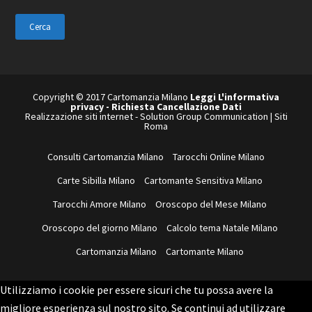
questo
sito
web
Copyright © 2017 Cartomanzia Milano
Leggi L'informativa
privacy
-
Richiesta Cancellazione Dati
Realizzazione siti internet
-
Solution Group Communication
|
Siti
Roma
Consulti Cartomanzia Milano
Tarocchi Online Milano
Carte Sibilla Milano
Cartomante Sensitiva Milano
Tarocchi Amore Milano
Oroscopo del Mese Milano
Oroscopo del giorno Milano
Calcolo tema Natale Milano
Cartomanzia Milano
Cartomante Milano
Utilizziamo i cookie per essere sicuri che tu possa avere la
migliore esperienza sul nostro sito. Se continui ad utilizzare