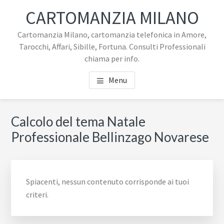
Passa
Passa
Skip
CARTOMANZIA MILANO
al
al
to
contenuto
piè
footer
Cartomanzia Milano, cartomanzia telefonica in Amore,
principale
di
navigation
Tarocchi, Affari, Sibille, Fortuna. Consulti Professionali
pagina
chiama per info.
Menu
Calcolo del tema Natale
Professionale Bellinzago Novarese
Spiacenti, nessun contenuto corrisponde ai tuoi
criteri.