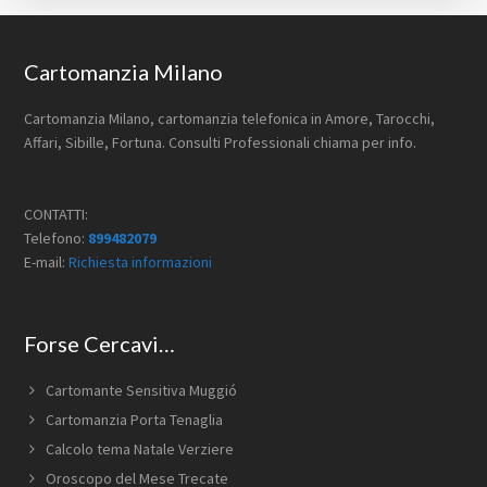
Footer
Cartomanzia Milano
Cartomanzia Milano, cartomanzia telefonica in Amore, Tarocchi,
Affari, Sibille, Fortuna. Consulti Professionali chiama per info.
CONTATTI:
Telefono:
899482079
E-mail:
Richiesta informazioni
Forse Cercavi…
Cartomante Sensitiva Muggió
Cartomanzia Porta Tenaglia
Calcolo tema Natale Verziere
Oroscopo del Mese Trecate