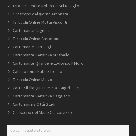
tarocchi amore Robecco Sul Naviglio
Oroscopo del giorno Arconate
Tarocchi Online Motta Visconti
Cartomante Cagnola
Tarocchi Online Carrobbio
Cartomante San Luigi
Cartomante Sensitiva Mirabello
Cartomante Quartiere Lodovico Il Moro
Calcolo tema Natale Trenno
Tarocchi Online Melzo
Carte Sibilla Quartiere De Angeli – Frua
Cartomante Sensitiva Gaggiano
Cartomanzia Città Studi
Oroscopo del Mese Concorezzo
Cerca
in