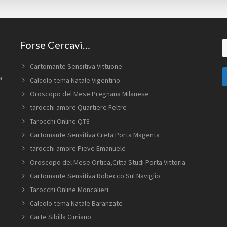
Forse Cercavi…
C
in
q
Cartomante Sensitiva Vittuone
s
a
Calcolo tema Natale Vigentino
w
Oroscopo del Mese Pregnana Milanese
tarocchi amore Quartiere Feltre
Tarocchi Online QT8
Cartomante Sensitiva Creta Porta Magenta
tarocchi amore Pieve Emanuele
Oroscopo del Mese Ortica​,Citta Studi​ Porta Vittoria
Cartomante Sensitiva Robecco Sul Naviglio
Tarocchi Online Moncalieri
Calcolo tema Natale Baranzate
Carte Sibilla Cimiano