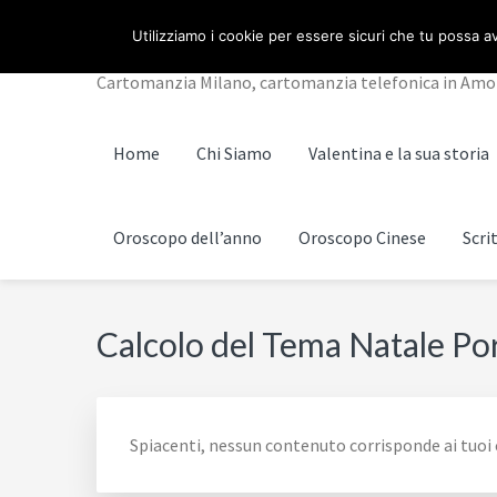
Passa
Passa
Passa
Skip
CARTOMANZIA MILA
Utilizziamo i cookie per essere sicuri che tu possa av
alla
al
al
to
navigazione
contenuto
piè
footer
Cartomanzia Milano, cartomanzia telefonica in Amore, 
primaria
principale
di
navigation
pagina
Home
Chi Siamo
Valentina e la sua storia
Oroscopo dell’anno
Oroscopo Cinese
Scri
Calcolo del Tema Natale Po
Spiacenti, nessun contenuto corrisponde ai tuoi c