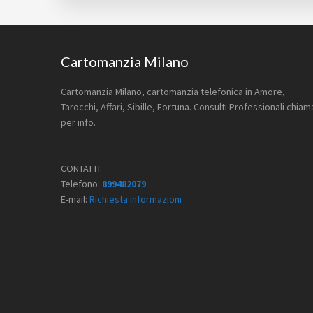
Footer
Cartomanzia Milano
Cartomanzia Milano, cartomanzia telefonica in Amore,
Tarocchi, Affari, Sibille, Fortuna. Consulti Professionali chiam
per info.
CONTATTI:
Telefono:
899482079
E-mail:
Richiesta informazioni