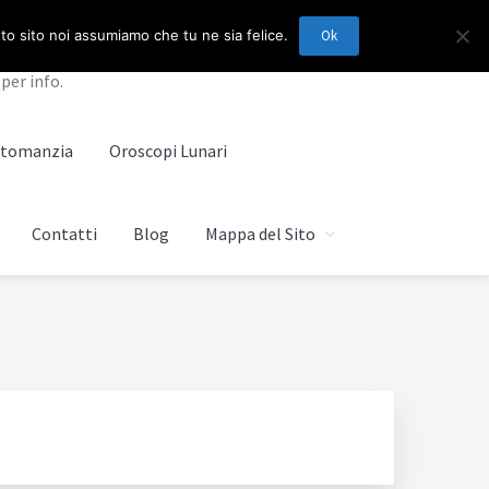
sto sito noi assumiamo che tu ne sia felice.
Ok
per info.
artomanzia
Oroscopi Lunari
Contatti
Blog
Mappa del Sito