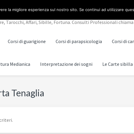
NO
ere la migliore esperienza sul nostro sito. Se continui ad utilizzare que
Tarocchi, Affari, Sibille, Fortuna. Consulti Professionali chiama 
Corsi di guarigione
Corsi di parapsicologia
Corsi di c
ttura Medianica
Interpretazione dei sogni
Le Carte sibilla
rta Tenaglia
riteri.