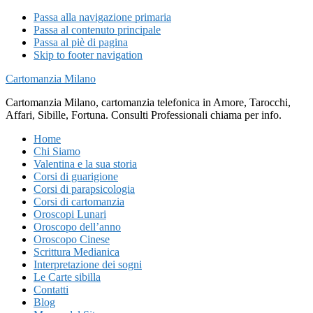
Passa alla navigazione primaria
Passa al contenuto principale
Passa al piè di pagina
Skip to footer navigation
Cartomanzia Milano
Cartomanzia Milano, cartomanzia telefonica in Amore, Tarocchi,
Affari, Sibille, Fortuna. Consulti Professionali chiama per info.
Home
Chi Siamo
Valentina e la sua storia
Corsi di guarigione
Corsi di parapsicologia
Corsi di cartomanzia
Oroscopi Lunari
Oroscopo dell’anno
Oroscopo Cinese
Scrittura Medianica
Interpretazione dei sogni
Le Carte sibilla
Contatti
Blog