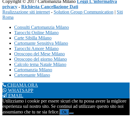
Copyright © 2017 Cartomanzia Milano
Leggi L'informativa
privacy
-
Richiesta Cancellazione Dati
Realizzazione siti internet
-
Solution Group Communication
|
Siti
Roma
Consulti Cartomanzia Milano
Tarocchi Online Milano
Carte Sibilla Milano
Cartomante Sensitiva Milano
Tarocchi Amore Milano
Oroscopo del Mese Milano
Oroscopo del giorno Milano
Calcolo tema Natale Milano
Cartomanzia Milano
Cartomante Milano
CHIAMA ORA
WHATSAPP
EMAIL
Utilizziamo i cookie per essere sicuri che tu possa avere la migliore
esperienza sul nostro sito. Se continui ad utilizzare questo sito noi
assumiamo che tu ne sia felice.
Ok