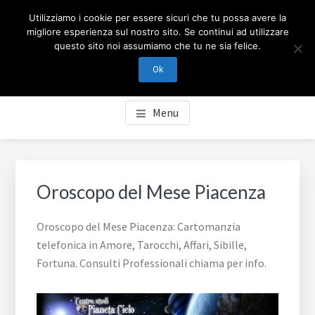
Passa
Passa
Skip
CARTOMANZIA MILANO
Utilizziamo i cookie per essere sicuri che tu possa avere la
al
al
to
migliore esperienza sul nostro sito. Se continui ad utilizzare
contenuto
piè
footer
questo sito noi assumiamo che tu ne sia felice.
Cartomanzia Milano, cartomanzia telefonica in Amore,
principale
di
navigation
Tarocchi, Affari, Sibille, Fortuna. Consulti Professionali
Ok
pagina
chiama per info.
Menu
Oroscopo del Mese Piacenza
Oroscopo del Mese Piacenza: Cartomanzia
telefonica in Amore, Tarocchi, Affari, Sibille,
Fortuna. Consulti Professionali chiama per info.