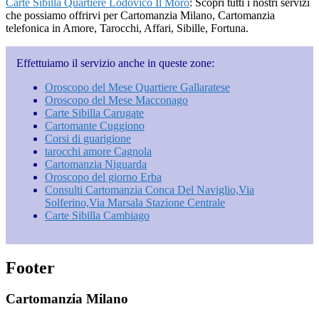
Carte Sibilla Quartiere Lodovico Il Moro
: Scopri tutti i nostri servizi
che possiamo offrirvi per Cartomanzia Milano, Cartomanzia
telefonica in Amore, Tarocchi, Affari, Sibille, Fortuna.
Effettuiamo il servizio anche in queste zone:
Oroscopo del Mese Quartiere Gallaratese
Oroscopo del Mese Macconago
Carte Sibilla Carugate
Cartomante Cuggiono
Corsi di guarigione
tarocchi amore Cagnola
Cartomanzia Niguarda
Oroscopo del giorno Erba
Consulti Cartomanzia Conca Del Naviglio​,Via
Solferino,Via Marsala​ Stazione Centrale
Carte Sibilla Cambiago
Footer
Cartomanzia Milano