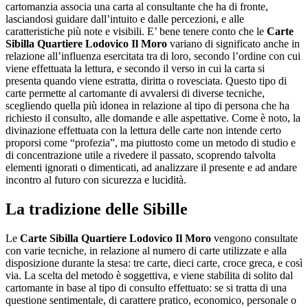
cartomanzia associa una carta al consultante che ha di fronte,
lasciandosi guidare dall’intuito e dalle percezioni, e alle
caratteristiche più note e visibili. E’ bene tenere conto che le
Carte
Sibilla Quartiere Lodovico Il Moro
variano di significato anche in
relazione all’influenza esercitata tra di loro, secondo l’ordine con cui
viene effettuata la lettura, e secondo il verso in cui la carta si
presenta quando viene estratta, diritta o rovesciata. Questo tipo di
carte permette al cartomante di avvalersi di diverse tecniche,
scegliendo quella più idonea in relazione al tipo di persona che ha
richiesto il consulto, alle domande e alle aspettative. Come è noto, la
divinazione effettuata con la lettura delle carte non intende certo
proporsi come “profezia”, ma piuttosto come un metodo di studio e
di concentrazione utile a rivedere il passato, scoprendo talvolta
elementi ignorati o dimenticati, ad analizzare il presente e ad andare
incontro al futuro con sicurezza e lucidità.
La tradizione delle Sibille
Le
Carte Sibilla Quartiere Lodovico Il Moro
vengono consultate
con varie tecniche, in relazione al numero di carte utilizzate e alla
disposizione durante la stesa: tre carte, dieci carte, croce greca, e così
via. La scelta del metodo è soggettiva, e viene stabilita di solito dal
cartomante in base al tipo di consulto effettuato: se si tratta di una
questione sentimentale, di carattere pratico, economico, personale o