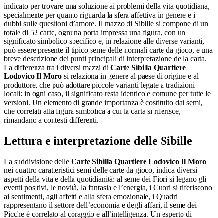
indicato per trovare una soluzione ai problemi della vita quotidiana,
specialmente per quanto riguarda la sfera affettiva in genere e i
dubbi sulle questioni d’amore. Il mazzo di Sibille si compone di un
totale di 52 carte, ognuna porta impressa una figura, con un
significato simbolico specifico e, in relazione alle diverse varianti,
può essere presente il tipico seme delle normali carte da gioco, e una
breve descrizione dei punti principali di interpretazione della carta.
La differenza tra i diversi mazzi di
Carte Sibilla Quartiere
Lodovico Il Moro
si relaziona in genere al paese di origine e al
produttore, che può adottare piccole varianti legate a tradizioni
locali: in ogni caso, il significato resta identico e comune per tutte le
versioni. Un elemento di grande importanza è costituito dai semi,
che correlati alla figura simbolica a cui la carta si riferisce,
rimandano a contesti differenti.
Lettura e interpretazione delle Sibille
La suddivisione delle
Carte Sibilla Quartiere Lodovico Il Moro
nei quattro caratteristici semi delle carte da gioco, indica diversi
aspetti della vita e della quotidianità: al seme dei Fiori si legano gli
eventi positivi, le novità, la fantasia e l’energia, i Cuori si riferiscono
ai sentimenti, agli affetti e alla sfera emozionale, i Quadri
rappresentano il settore dell’economia e degli affari, il seme dei
Picche è correlato al coraggio e all’intelligenza. Un esperto di