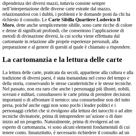
dipendenza dei diversi mazzi, tuttavia consiste sempre
nell’interpretazione delle diverse carte estratte dal mazzo,
relazionandosi con i dubbi, i problemi e le domande posti da chi ha
richiesto il consulto. Le
Carte Sibilla Quartiere Lodovico Il
Moro
, dette anche semplicemente sibille, sono carte ricche di colore
e dense di significati profondi, che consentono l’applicazione di
metodi di divinazione diversi, la cui scelta viene effettuata dal
cartomante in relazione alle proprie esperienze personali, alla
preparazione e al genere di quesiti al quale è chiamato a rispondere.
La cartomanzia e la lettura delle carte
La lettura delle carte, praticata da secoli, appartiene alla cultura e alla
tradizione di diversi paesi, è stata tramandata nel corso del tempo e
della storia, conservando le stesse caratteristiche e le stesse tecniche.
Nel passato, non era raro che anche i personaggi più illustri, nobili,
sovrani e militari, consultassero le carte prima di prendere decisioni
importanti o di affrontare il nemico: una consuetudine non del tutto
persa, poiché anche oggi non sono pochi i leader politici e i
personaggi celebri che si rivolgono alla lettura dei tarocchi o ad altre
tecniche divinatorie, prima di intraprendere un’azione o di dare
inizio ad un progetto. Naturalmente, prima di rivolgersi ad un
esperto di cartomanzia, vi sono alcuni elementi fondamentali di cui
tenere conto. Innanzitutto, è necessario richiedere il consulto ad un