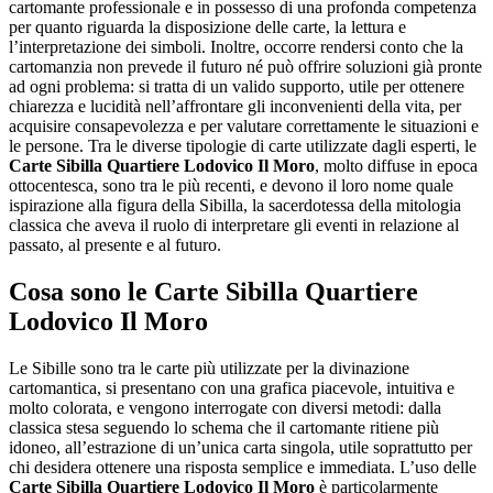
cartomante professionale e in possesso di una profonda competenza
per quanto riguarda la disposizione delle carte, la lettura e
l’interpretazione dei simboli. Inoltre, occorre rendersi conto che la
cartomanzia non prevede il futuro né può offrire soluzioni già pronte
ad ogni problema: si tratta di un valido supporto, utile per ottenere
chiarezza e lucidità nell’affrontare gli inconvenienti della vita, per
acquisire consapevolezza e per valutare correttamente le situazioni e
le persone. Tra le diverse tipologie di carte utilizzate dagli esperti, le
Carte Sibilla Quartiere Lodovico Il Moro
, molto diffuse in epoca
ottocentesca, sono tra le più recenti, e devono il loro nome quale
ispirazione alla figura della Sibilla, la sacerdotessa della mitologia
classica che aveva il ruolo di interpretare gli eventi in relazione al
passato, al presente e al futuro.
Cosa sono le
Carte Sibilla Quartiere
Lodovico Il Moro
Le Sibille sono tra le carte più utilizzate per la divinazione
cartomantica, si presentano con una grafica piacevole, intuitiva e
molto colorata, e vengono interrogate con diversi metodi: dalla
classica stesa seguendo lo schema che il cartomante ritiene più
idoneo, all’estrazione di un’unica carta singola, utile soprattutto per
chi desidera ottenere una risposta semplice e immediata. L’uso delle
Carte Sibilla Quartiere Lodovico Il Moro
è particolarmente