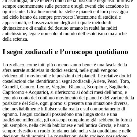
all’astrologia, deve tenere conto che la posizione degli astri influisce
sempre enormemente sulle persone e sugli eventi che accadono in
ogni istante. Gli allineamenti tra stelle e pianeti e il loro passaggio
nel cielo hanno da sempre provocato l’attenzione di studiosi e
appassionati, e l’osservazione degli astri quale metodo di
divinazione e di analisi del destino umano in realtà ha radici
antichissime, legate non solo al mondo dell’esoterismo ma anche
della scienza.
I segni zodiacali e l’oroscopo quotidiano
Lo zodiaco, come tutti più o meno sanno bene, è una fascia della
sfera astrale suddivisa in dodici sezioni, nelle quali vengono
evidenziati i movimenti e le posizioni dei pianeti. Le relative dodici
costellazioni che identificano i segni zodiacali (Ariete, Pesci, Toro,
Gemelli, Cancro, Leone, Vergine, Bilancia, Scorpione, Sagittario,
Capricorno e Acquario), si riferiscono ai dodici mesi dell’anno, e
tenendo conto del continuo movimento dei pianeti e del variare della
posizione del Sole, ogni giorno si presenta una situazione diversa,
che inevitabilmente influisce sulla realtà e sul comportamento di
ognuno. I segni zodiacali possiedono una lunga storia e una
tradizione millenaria, gli oroscopi compaiono già, sebbene in forma
più semplice, nella civiltà babilonese e nell’antica Grecia, e hanno
sempre rivestito un ruolo fondamentale nella vita quotidiana e nelle
decisioni degli uomini. Le costellazioni dello zodiaco possiedono