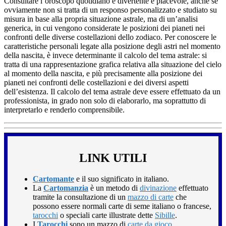
Consultare l’oroscopo quotidiano è divertente e piacevole, anche se
ovviamente non si tratta di un responso personalizzato e studiato su
misura in base alla propria situazione astrale, ma di un’analisi
generica, in cui vengono considerate le posizioni dei pianeti nei
confronti delle diverse costellazioni dello zodiaco. Per conoscere le
caratteristiche personali legate alla posizione degli astri nel momento
della nascita, è invece determinante il calcolo del tema astrale: si
tratta di una rappresentazione grafica relativa alla situazione del cielo
al momento della nascita, e più precisamente alla posizione dei
pianeti nei confronti delle costellazioni e dei diversi aspetti
dell’esistenza. Il calcolo del tema astrale deve essere effettuato da un
professionista, in grado non solo di elaborarlo, ma soprattutto di
interpretarlo e renderlo comprensibile.
LINK UTILI
Cartomante
e il suo significato in italiano.
La
Cartomanzia
è un metodo di
divinazione
effettuato
tramite la consultazione di un
mazzo di carte
che
possono essere normali carte di seme italiano o francese,
tarocchi
o speciali carte illustrate dette
Sibille
.
I
Tarocchi
sono un mazzo di
carte da gioco
,