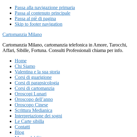
Passa alla navigazione primaria
Passa al contenuto principale
Passa al piè di pagina
Skip to footer navigation
Cartomanzia Milano
Cartomanzia Milano, cartomanzia telefonica in Amore, Tarocchi,
Affari, Sibille, Fortuna. Consulti Professionali chiama per info.
Home
Chi Siamo
Valentina e la sua storia
Corsi di guarigione
Corsi di parapsicologia
Corsi di cartomanzia
Oroscopi Lunari
Oroscopo dell’anno
Oroscopo Cinese
Scrittura Medianica
Interpretazione dei sogni
Le Carte sibilla
Contatti
Blog