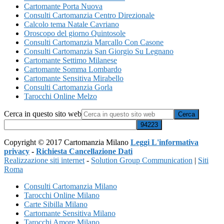
Cartomante Porta Nuova
Consulti Cartomanzia Centro Direzionale
Calcolo tema Natale Cavriano
Oroscopo del giorno Quintosole
Consulti Cartomanzia Marcallo Con Casone
Consulti Cartomanzia San Giorgio Su Legnano
Cartomante Settimo Milanese
Cartomante Somma Lombardo
Cartomante Sensitiva Mirabello
Consulti Cartomanzia Gorla
Tarocchi Online Melzo
Cerca in questo sito web
Copyright © 2017 Cartomanzia Milano
Leggi L'informativa
privacy
-
Richiesta Cancellazione Dati
Realizzazione siti internet
-
Solution Group Communication
|
Siti
Roma
Consulti Cartomanzia Milano
Tarocchi Online Milano
Carte Sibilla Milano
Cartomante Sensitiva Milano
Tarocchi Amore Milano