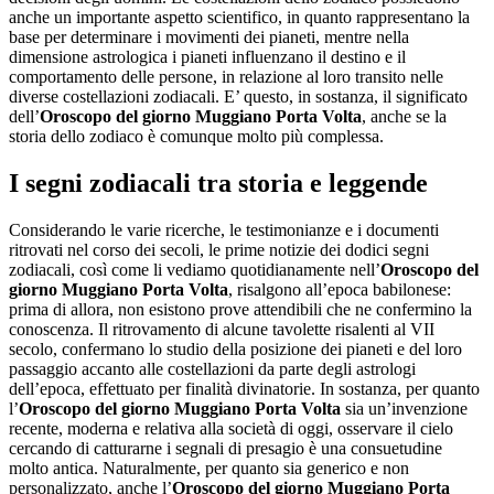
anche un importante aspetto scientifico, in quanto rappresentano la
base per determinare i movimenti dei pianeti, mentre nella
dimensione astrologica i pianeti influenzano il destino e il
comportamento delle persone, in relazione al loro transito nelle
diverse costellazioni zodiacali. E’ questo, in sostanza, il significato
dell’
Oroscopo del giorno Muggiano Porta Volta
, anche se la
storia dello zodiaco è comunque molto più complessa.
I segni zodiacali tra storia e leggende
Considerando le varie ricerche, le testimonianze e i documenti
ritrovati nel corso dei secoli, le prime notizie dei dodici segni
zodiacali, così come li vediamo quotidianamente nell’
Oroscopo del
giorno Muggiano Porta Volta
, risalgono all’epoca babilonese:
prima di allora, non esistono prove attendibili che ne confermino la
conoscenza. Il ritrovamento di alcune tavolette risalenti al VII
secolo, confermano lo studio della posizione dei pianeti e del loro
passaggio accanto alle costellazioni da parte degli astrologi
dell’epoca, effettuato per finalità divinatorie. In sostanza, per quanto
l’
Oroscopo del giorno Muggiano Porta Volta
sia un’invenzione
recente, moderna e relativa alla società di oggi, osservare il cielo
cercando di catturarne i segnali di presagio è una consuetudine
molto antica. Naturalmente, per quanto sia generico e non
personalizzato, anche l’
Oroscopo del giorno Muggiano Porta