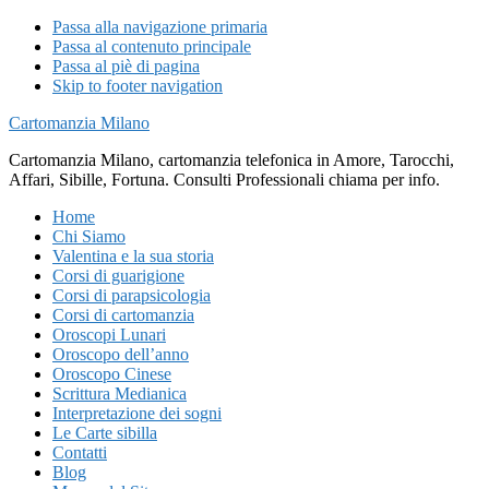
Passa alla navigazione primaria
Passa al contenuto principale
Passa al piè di pagina
Skip to footer navigation
Cartomanzia Milano
Cartomanzia Milano, cartomanzia telefonica in Amore, Tarocchi,
Affari, Sibille, Fortuna. Consulti Professionali chiama per info.
Home
Chi Siamo
Valentina e la sua storia
Corsi di guarigione
Corsi di parapsicologia
Corsi di cartomanzia
Oroscopi Lunari
Oroscopo dell’anno
Oroscopo Cinese
Scrittura Medianica
Interpretazione dei sogni
Le Carte sibilla
Contatti
Blog