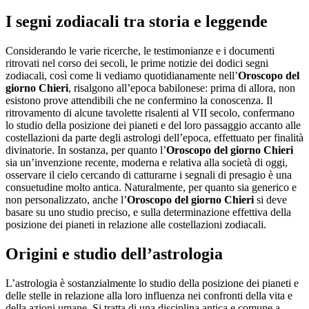
I segni zodiacali tra storia e leggende
Considerando le varie ricerche, le testimonianze e i documenti
ritrovati nel corso dei secoli, le prime notizie dei dodici segni
zodiacali, così come li vediamo quotidianamente nell’
Oroscopo del
giorno Chieri
, risalgono all’epoca babilonese: prima di allora, non
esistono prove attendibili che ne confermino la conoscenza. Il
ritrovamento di alcune tavolette risalenti al VII secolo, confermano
lo studio della posizione dei pianeti e del loro passaggio accanto alle
costellazioni da parte degli astrologi dell’epoca, effettuato per finalità
divinatorie. In sostanza, per quanto l’
Oroscopo del giorno Chieri
sia un’invenzione recente, moderna e relativa alla società di oggi,
osservare il cielo cercando di catturarne i segnali di presagio è una
consuetudine molto antica. Naturalmente, per quanto sia generico e
non personalizzato, anche l’
Oroscopo del giorno Chieri
si deve
basare su uno studio preciso, e sulla determinazione effettiva della
posizione dei pianeti in relazione alle costellazioni zodiacali.
Origini e studio dell’astrologia
L’astrologia è sostanzialmente lo studio della posizione dei pianeti e
delle stelle in relazione alla loro influenza nei confronti della vita e
della azioni umane. Si tratta di una disciplina antica e comune a