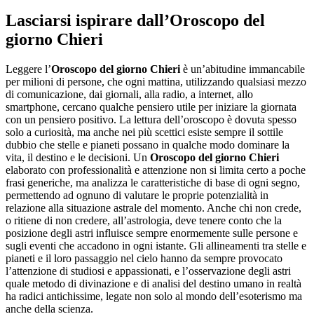
Lasciarsi ispirare dall’
Oroscopo del
giorno Chieri
Leggere l’
Oroscopo del giorno Chieri
è un’abitudine immancabile
per milioni di persone, che ogni mattina, utilizzando qualsiasi mezzo
di comunicazione, dai giornali, alla radio, a internet, allo
smartphone, cercano qualche pensiero utile per iniziare la giornata
con un pensiero positivo. La lettura dell’oroscopo è dovuta spesso
solo a curiosità, ma anche nei più scettici esiste sempre il sottile
dubbio che stelle e pianeti possano in qualche modo dominare la
vita, il destino e le decisioni. Un
Oroscopo del giorno Chieri
elaborato con professionalità e attenzione non si limita certo a poche
frasi generiche, ma analizza le caratteristiche di base di ogni segno,
permettendo ad ognuno di valutare le proprie potenzialità in
relazione alla situazione astrale del momento. Anche chi non crede,
o ritiene di non credere, all’astrologia, deve tenere conto che la
posizione degli astri influisce sempre enormemente sulle persone e
sugli eventi che accadono in ogni istante. Gli allineamenti tra stelle e
pianeti e il loro passaggio nel cielo hanno da sempre provocato
l’attenzione di studiosi e appassionati, e l’osservazione degli astri
quale metodo di divinazione e di analisi del destino umano in realtà
ha radici antichissime, legate non solo al mondo dell’esoterismo ma
anche della scienza.