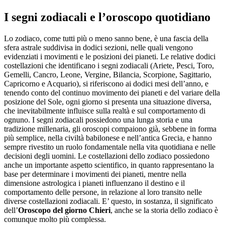
I segni zodiacali e l’oroscopo quotidiano
Lo zodiaco, come tutti più o meno sanno bene, è una fascia della
sfera astrale suddivisa in dodici sezioni, nelle quali vengono
evidenziati i movimenti e le posizioni dei pianeti. Le relative dodici
costellazioni che identificano i segni zodiacali (Ariete, Pesci, Toro,
Gemelli, Cancro, Leone, Vergine, Bilancia, Scorpione, Sagittario,
Capricorno e Acquario), si riferiscono ai dodici mesi dell’anno, e
tenendo conto del continuo movimento dei pianeti e del variare della
posizione del Sole, ogni giorno si presenta una situazione diversa,
che inevitabilmente influisce sulla realtà e sul comportamento di
ognuno. I segni zodiacali possiedono una lunga storia e una
tradizione millenaria, gli oroscopi compaiono già, sebbene in forma
più semplice, nella civiltà babilonese e nell’antica Grecia, e hanno
sempre rivestito un ruolo fondamentale nella vita quotidiana e nelle
decisioni degli uomini. Le costellazioni dello zodiaco possiedono
anche un importante aspetto scientifico, in quanto rappresentano la
base per determinare i movimenti dei pianeti, mentre nella
dimensione astrologica i pianeti influenzano il destino e il
comportamento delle persone, in relazione al loro transito nelle
diverse costellazioni zodiacali. E’ questo, in sostanza, il significato
dell’
Oroscopo del giorno Chieri
, anche se la storia dello zodiaco è
comunque molto più complessa.