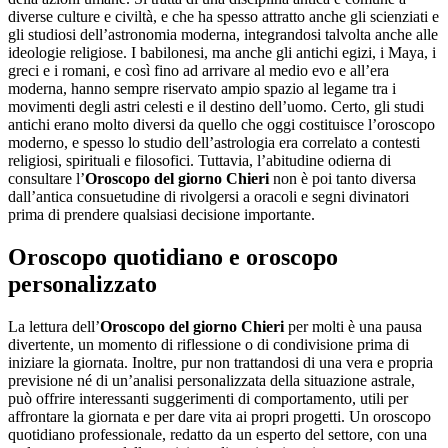
diverse culture e civiltà, e che ha spesso attratto anche gli scienziati e
gli studiosi dell’astronomia moderna, integrandosi talvolta anche alle
ideologie religiose. I babilonesi, ma anche gli antichi egizi, i Maya, i
greci e i romani, e così fino ad arrivare al medio evo e all’era
moderna, hanno sempre riservato ampio spazio al legame tra i
movimenti degli astri celesti e il destino dell’uomo. Certo, gli studi
antichi erano molto diversi da quello che oggi costituisce l’oroscopo
moderno, e spesso lo studio dell’astrologia era correlato a contesti
religiosi, spirituali e filosofici. Tuttavia, l’abitudine odierna di
consultare l’
Oroscopo del giorno Chieri
non è poi tanto diversa
dall’antica consuetudine di rivolgersi a oracoli e segni divinatori
prima di prendere qualsiasi decisione importante.
Oroscopo quotidiano e oroscopo
personalizzato
La lettura dell’
Oroscopo del giorno Chieri
per molti è una pausa
divertente, un momento di riflessione o di condivisione prima di
iniziare la giornata. Inoltre, pur non trattandosi di una vera e propria
previsione né di un’analisi personalizzata della situazione astrale,
può offrire interessanti suggerimenti di comportamento, utili per
affrontare la giornata e per dare vita ai propri progetti. Un oroscopo
quotidiano professionale, redatto da un esperto del settore, con una