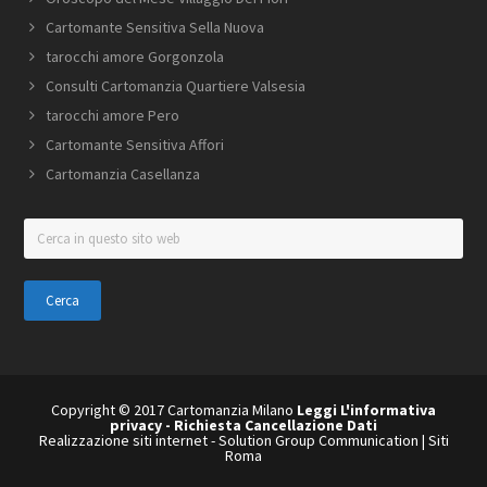
Cartomante Sensitiva Sella Nuova
tarocchi amore Gorgonzola
Consulti Cartomanzia Quartiere Valsesia
tarocchi amore Pero
Cartomante Sensitiva Affori
Cartomanzia Casellanza
Cerca
in
questo
sito
web
Copyright © 2017 Cartomanzia Milano
Leggi L'informativa
privacy
-
Richiesta Cancellazione Dati
Realizzazione siti internet
-
Solution Group Communication
|
Siti
Roma