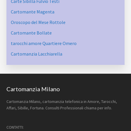
Carte Sibilla Fulvio Testi
Cartomante Magenta
Oroscopo del Mese Rottole
Cartomante Bollate
tarocchi amore Quartiere Omero
Cartomanzia Lacchiarella
Footer
Cartomanzia Milano
Cartomanzia Milano, cartomanzia telefonica in Amore, Tarocchi,
Affari, Sibille, Fortuna. Consulti Professionali chiama per info.
CONTATTI: