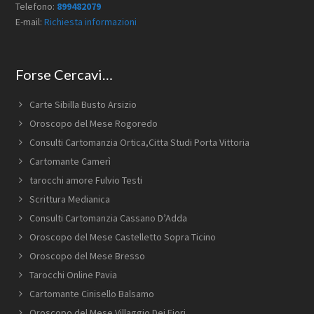
Telefono:
899482079
E-mail:
Richiesta informazioni
Forse Cercavi…
Carte Sibilla Busto Arsizio
Oroscopo del Mese Rogoredo
Consulti Cartomanzia Ortica​,Citta Studi​ Porta Vittoria
Cartomante Camerì
tarocchi amore Fulvio Testi
Scrittura Medianica
Consulti Cartomanzia Cassano D’Adda
Oroscopo del Mese Castelletto Sopra Ticino
Oroscopo del Mese Bresso
Tarocchi Online Pavia
Cartomante Cinisello Balsamo
Oroscopo del Mese Villaggio Dei Fiori