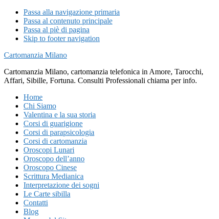
Passa alla navigazione primaria
Passa al contenuto principale
Passa al piè di pagina
Skip to footer navigation
Cartomanzia Milano
Cartomanzia Milano, cartomanzia telefonica in Amore, Tarocchi,
Affari, Sibille, Fortuna. Consulti Professionali chiama per info.
Home
Chi Siamo
Valentina e la sua storia
Corsi di guarigione
Corsi di parapsicologia
Corsi di cartomanzia
Oroscopi Lunari
Oroscopo dell’anno
Oroscopo Cinese
Scrittura Medianica
Interpretazione dei sogni
Le Carte sibilla
Contatti
Blog