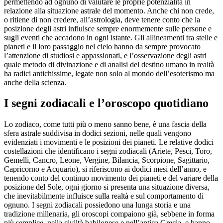
permettendo ad ognuno di valutare le proprie potenzialità in
relazione alla situazione astrale del momento. Anche chi non crede,
o ritiene di non credere, all’astrologia, deve tenere conto che la
posizione degli astri influisce sempre enormemente sulle persone e
sugli eventi che accadono in ogni istante. Gli allineamenti tra stelle e
pianeti e il loro passaggio nel cielo hanno da sempre provocato
l’attenzione di studiosi e appassionati, e l’osservazione degli astri
quale metodo di divinazione e di analisi del destino umano in realtà
ha radici antichissime, legate non solo al mondo dell’esoterismo ma
anche della scienza.
I segni zodiacali e l’oroscopo quotidiano
Lo zodiaco, come tutti più o meno sanno bene, è una fascia della
sfera astrale suddivisa in dodici sezioni, nelle quali vengono
evidenziati i movimenti e le posizioni dei pianeti. Le relative dodici
costellazioni che identificano i segni zodiacali (Ariete, Pesci, Toro,
Gemelli, Cancro, Leone, Vergine, Bilancia, Scorpione, Sagittario,
Capricorno e Acquario), si riferiscono ai dodici mesi dell’anno, e
tenendo conto del continuo movimento dei pianeti e del variare della
posizione del Sole, ogni giorno si presenta una situazione diversa,
che inevitabilmente influisce sulla realtà e sul comportamento di
ognuno. I segni zodiacali possiedono una lunga storia e una
tradizione millenaria, gli oroscopi compaiono già, sebbene in forma
più semplice, nella civiltà babilonese e nell’antica Grecia, e hanno