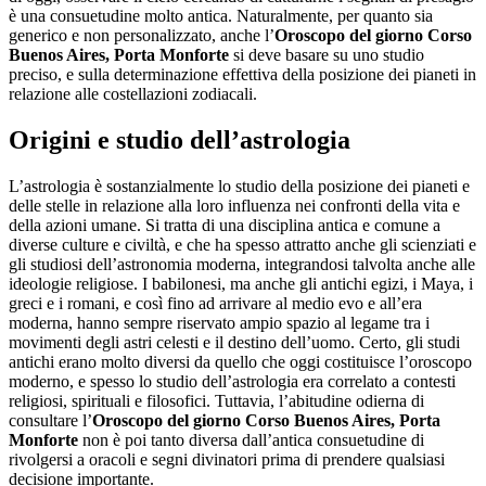
è una consuetudine molto antica. Naturalmente, per quanto sia
generico e non personalizzato, anche l’
Oroscopo del giorno ​Corso
Buenos Aires,​ Porta Monforte
si deve basare su uno studio
preciso, e sulla determinazione effettiva della posizione dei pianeti in
relazione alle costellazioni zodiacali.
Origini e studio dell’astrologia
L’astrologia è sostanzialmente lo studio della posizione dei pianeti e
delle stelle in relazione alla loro influenza nei confronti della vita e
della azioni umane. Si tratta di una disciplina antica e comune a
diverse culture e civiltà, e che ha spesso attratto anche gli scienziati e
gli studiosi dell’astronomia moderna, integrandosi talvolta anche alle
ideologie religiose. I babilonesi, ma anche gli antichi egizi, i Maya, i
greci e i romani, e così fino ad arrivare al medio evo e all’era
moderna, hanno sempre riservato ampio spazio al legame tra i
movimenti degli astri celesti e il destino dell’uomo. Certo, gli studi
antichi erano molto diversi da quello che oggi costituisce l’oroscopo
moderno, e spesso lo studio dell’astrologia era correlato a contesti
religiosi, spirituali e filosofici. Tuttavia, l’abitudine odierna di
consultare l’
Oroscopo del giorno ​Corso Buenos Aires,​ Porta
Monforte
non è poi tanto diversa dall’antica consuetudine di
rivolgersi a oracoli e segni divinatori prima di prendere qualsiasi
decisione importante.