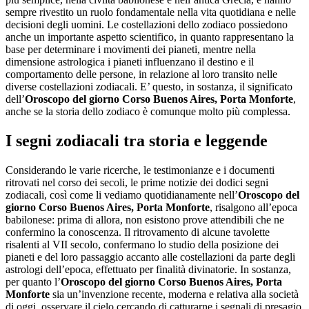
sempre rivestito un ruolo fondamentale nella vita quotidiana e nelle
decisioni degli uomini. Le costellazioni dello zodiaco possiedono
anche un importante aspetto scientifico, in quanto rappresentano la
base per determinare i movimenti dei pianeti, mentre nella
dimensione astrologica i pianeti influenzano il destino e il
comportamento delle persone, in relazione al loro transito nelle
diverse costellazioni zodiacali. E’ questo, in sostanza, il significato
dell’
Oroscopo del giorno ​Corso Buenos Aires,​ Porta Monforte
,
anche se la storia dello zodiaco è comunque molto più complessa.
I segni zodiacali tra storia e leggende
Considerando le varie ricerche, le testimonianze e i documenti
ritrovati nel corso dei secoli, le prime notizie dei dodici segni
zodiacali, così come li vediamo quotidianamente nell’
Oroscopo del
giorno ​Corso Buenos Aires,​ Porta Monforte
, risalgono all’epoca
babilonese: prima di allora, non esistono prove attendibili che ne
confermino la conoscenza. Il ritrovamento di alcune tavolette
risalenti al VII secolo, confermano lo studio della posizione dei
pianeti e del loro passaggio accanto alle costellazioni da parte degli
astrologi dell’epoca, effettuato per finalità divinatorie. In sostanza,
per quanto l’
Oroscopo del giorno ​Corso Buenos Aires,​ Porta
Monforte
sia un’invenzione recente, moderna e relativa alla società
di oggi, osservare il cielo cercando di catturarne i segnali di presagio