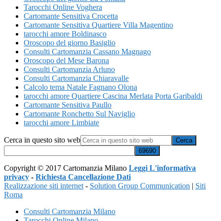
Tarocchi Online Voghera
Cartomante Sensitiva Crocetta
Cartomante Sensitiva Quartiere Villa Magentino
tarocchi amore Boldinasco
Oroscopo del giorno Basiglio
Consulti Cartomanzia Cassano Magnago
Oroscopo del Mese Barona
Consulti Cartomanzia Arluno
Consulti Cartomanzia Chiaravalle
Calcolo tema Natale Fagnano Olona
tarocchi amore Quartiere Cascina Merlata Porta Garibaldi
Cartomante Sensitiva Paullo
Cartomante Ronchetto Sul Naviglio
tarocchi amore Limbiate
Cerca in questo sito web
Copyright © 2017 Cartomanzia Milano
Leggi L'informativa
privacy
-
Richiesta Cancellazione Dati
Realizzazione siti internet
-
Solution Group Communication
|
Siti
Roma
Consulti Cartomanzia Milano
Tarocchi Online Milano