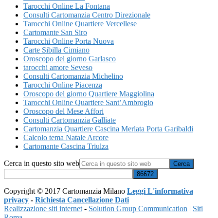
Tarocchi Online La Fontana
Consulti Cartomanzia Centro Direzionale
Tarocchi Online Quartiere Vercellese
Cartomante San Siro
Tarocchi Online Porta Nuova
Carte Sibilla Cimiano
Oroscopo del giorno Garlasco
tarocchi amore Seveso
Consulti Cartomanzia Michelino
Tarocchi Online Piacenza
Oroscopo del giorno Quartiere Maggiolina
Tarocchi Online Quartiere Sant’Ambrogio
Oroscopo del Mese Affori
Consulti Cartomanzia Galliate
Cartomanzia Quartiere Cascina Merlata Porta Garibaldi
Calcolo tema Natale Arcore
Cartomante Cascina Triulza
Cerca in questo sito web
Copyright © 2017 Cartomanzia Milano
Leggi L'informativa
privacy
-
Richiesta Cancellazione Dati
Realizzazione siti internet
-
Solution Group Communication
|
Siti
Roma