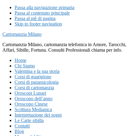
Passa alla navigazione primaria
Passa al contenuto principale
Passa al piè di pagina
Skip to footer navigation
Cartomanzia Milano
Cartomanzia Milano, cartomanzia telefonica in Amore, Tarocchi,
Affari, Sibille, Fortuna. Consulti Professionali chiama per info.
Home
Chi Siamo
Valentina e la sua storia
Corsi di guarigione
Corsi di parapsicologia
Corsi di cartomanzia
Oroscopi Lunari
Oroscopo dell’anno
Oroscopo Cinese
Scrittura Medianica
Interpretazione dei sogni
Le Carte sibilla
Contatti
Blog