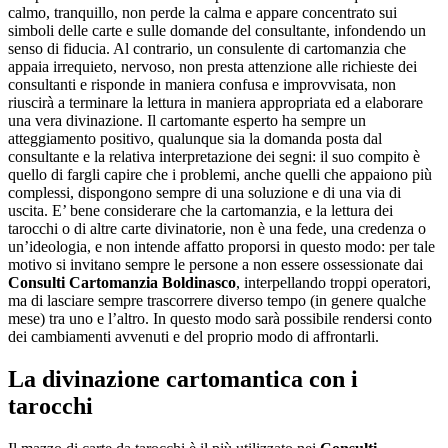
calmo, tranquillo, non perde la calma e appare concentrato sui
simboli delle carte e sulle domande del consultante, infondendo un
senso di fiducia. Al contrario, un consulente di cartomanzia che
appaia irrequieto, nervoso, non presta attenzione alle richieste dei
consultanti e risponde in maniera confusa e improvvisata, non
riuscirà a terminare la lettura in maniera appropriata ed a elaborare
una vera divinazione. Il cartomante esperto ha sempre un
atteggiamento positivo, qualunque sia la domanda posta dal
consultante e la relativa interpretazione dei segni: il suo compito è
quello di fargli capire che i problemi, anche quelli che appaiono più
complessi, dispongono sempre di una soluzione e di una via di
uscita. E’ bene considerare che la cartomanzia, e la lettura dei
tarocchi o di altre carte divinatorie, non è una fede, una credenza o
un’ideologia, e non intende affatto proporsi in questo modo: per tale
motivo si invitano sempre le persone a non essere ossessionate dai
Consulti Cartomanzia Boldinasco
, interpellando troppi operatori,
ma di lasciare sempre trascorrere diverso tempo (in genere qualche
mese) tra uno e l’altro. In questo modo sarà possibile rendersi conto
dei cambiamenti avvenuti e del proprio modo di affrontarli.
La divinazione cartomantica con i
tarocchi