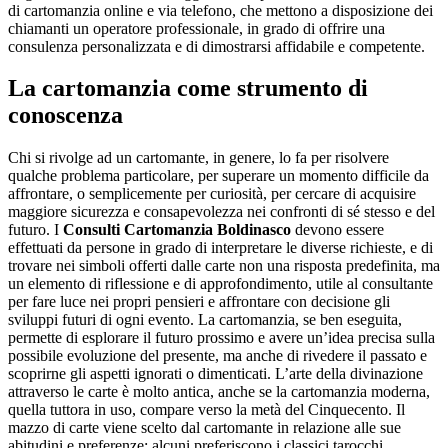
di cartomanzia online e via telefono, che mettono a disposizione dei
chiamanti un operatore professionale, in grado di offrire una
consulenza personalizzata e di dimostrarsi affidabile e competente.
La cartomanzia come strumento di
conoscenza
Chi si rivolge ad un cartomante, in genere, lo fa per risolvere
qualche problema particolare, per superare un momento difficile da
affrontare, o semplicemente per curiosità, per cercare di acquisire
maggiore sicurezza e consapevolezza nei confronti di sé stesso e del
futuro. I
Consulti Cartomanzia Boldinasco
devono essere
effettuati da persone in grado di interpretare le diverse richieste, e di
trovare nei simboli offerti dalle carte non una risposta predefinita, ma
un elemento di riflessione e di approfondimento, utile al consultante
per fare luce nei propri pensieri e affrontare con decisione gli
sviluppi futuri di ogni evento. La cartomanzia, se ben eseguita,
permette di esplorare il futuro prossimo e avere un’idea precisa sulla
possibile evoluzione del presente, ma anche di rivedere il passato e
scoprirne gli aspetti ignorati o dimenticati. L’arte della divinazione
attraverso le carte è molto antica, anche se la cartomanzia moderna,
quella tuttora in uso, compare verso la metà del Cinquecento. Il
mazzo di carte viene scelto dal cartomante in relazione alle sue
abitudini e preferenze: alcuni preferiscono i classici tarocchi