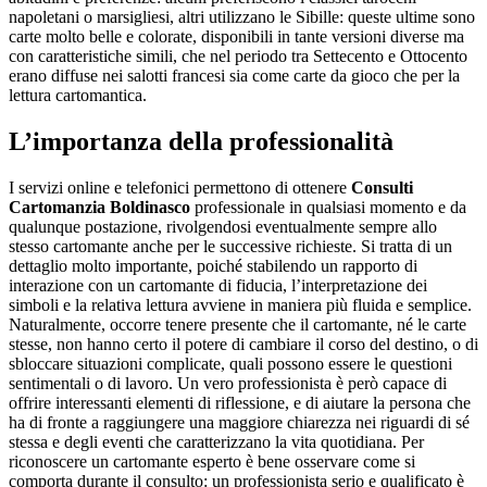
napoletani o marsigliesi, altri utilizzano le Sibille: queste ultime sono
carte molto belle e colorate, disponibili in tante versioni diverse ma
con caratteristiche simili, che nel periodo tra Settecento e Ottocento
erano diffuse nei salotti francesi sia come carte da gioco che per la
lettura cartomantica.
L’importanza della professionalità
I servizi online e telefonici permettono di ottenere
Consulti
Cartomanzia Boldinasco
professionale in qualsiasi momento e da
qualunque postazione, rivolgendosi eventualmente sempre allo
stesso cartomante anche per le successive richieste. Si tratta di un
dettaglio molto importante, poiché stabilendo un rapporto di
interazione con un cartomante di fiducia, l’interpretazione dei
simboli e la relativa lettura avviene in maniera più fluida e semplice.
Naturalmente, occorre tenere presente che il cartomante, né le carte
stesse, non hanno certo il potere di cambiare il corso del destino, o di
sbloccare situazioni complicate, quali possono essere le questioni
sentimentali o di lavoro. Un vero professionista è però capace di
offrire interessanti elementi di riflessione, e di aiutare la persona che
ha di fronte a raggiungere una maggiore chiarezza nei riguardi di sé
stessa e degli eventi che caratterizzano la vita quotidiana. Per
riconoscere un cartomante esperto è bene osservare come si
comporta durante il consulto: un professionista serio e qualificato è