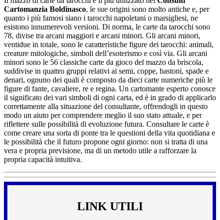
Il mazzo di carte da tarocchi è il più utilizzato nei
Consulti
Cartomanzia Boldinasco
, le sue origini sono molto antiche e, per
quanto i più famosi siano i tarocchi napoletani o marsigliesi, ne
esistono innumerevoli versioni. Di norma, le carte da tarocchi sono
78, divise tra arcani maggiori e arcani minori. Gli arcani minori,
ventidue in totale, sono le caratteristiche figure dei tarocchi: animali,
creature mitologiche, simboli dell’esoterismo e così via. Gli arcani
minori sono le 56 classiche carte da gioco del mazzo da briscola,
suddivise in quattro gruppi relativi ai semi, coppe, bastoni, spade e
denari, ognuno dei quali è composto da dieci carte numeriche più le
figure di fante, cavaliere, re e regina. Un cartomante esperto conosce
il significato dei vari simboli di ogni carta, ed è in grado di applicarlo
correttamente alla situazione del consultante, offrendogli in questo
modo un aiuto per comprendere meglio il suo stato attuale, e per
riflettere sulle possibilità di evoluzione futura. Consultare le carte è
come creare una sorta di ponte tra le questioni della vita quotidiana e
le possibilità che il futuro propone ogni giorno: non si tratta di una
vera e propria previsione, ma di un metodo utile a rafforzare la
propria capacità intuitiva.
LINK UTILI