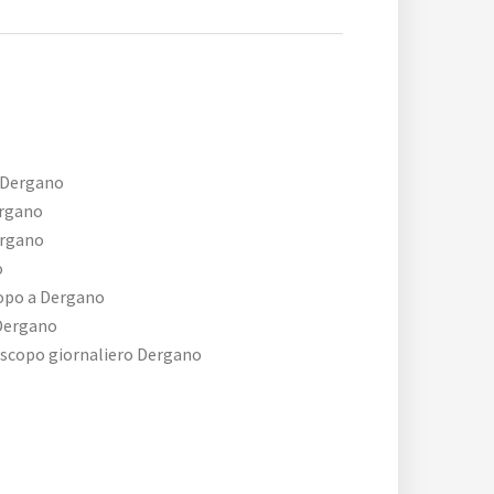
 Dergano
ergano
ergano
o
copo a Dergano
Dergano
oscopo giornaliero Dergano