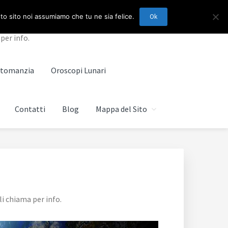
sto sito noi assumiamo che tu ne sia felice.
Ok
per info.
artomanzia
Oroscopi Lunari
Contatti
Blog
Mappa del Sito
i chiama per info.