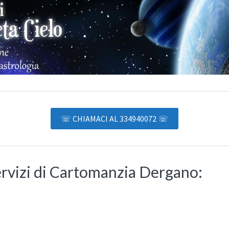
☏ CHIAMACI AL 334940072 ☏
ervizi di Cartomanzia Dergano: