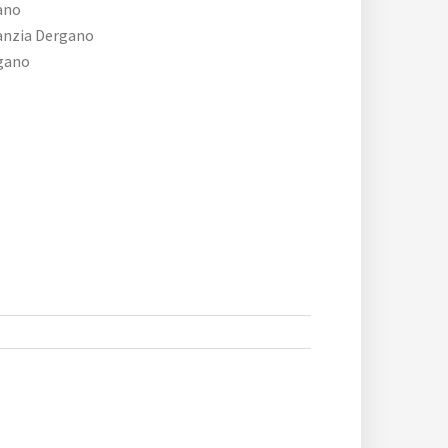
ano
anzia Dergano
gano