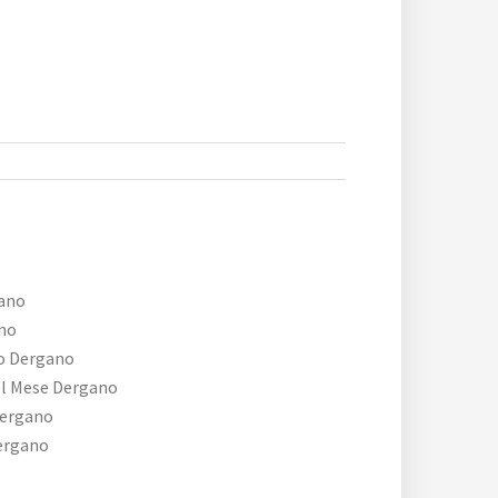
ano
no
ro Dergano
el Mese Dergano
Dergano
Dergano