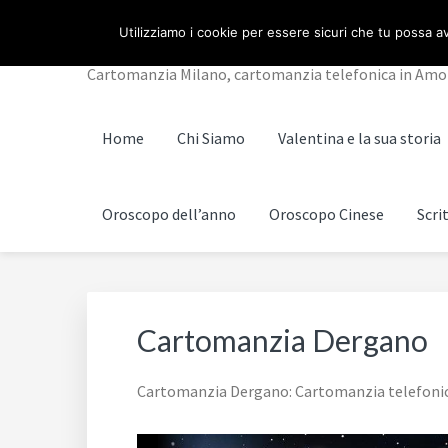
Passa
Passa
Passa
Skip
CARTOMANZIA MILA
Utilizziamo i cookie per essere sicuri che tu possa av
alla
al
al
to
navigazione
contenuto
piè
footer
Cartomanzia Milano, cartomanzia telefonica in Amore, 
primaria
principale
di
navigation
pagina
Home
Chi Siamo
Valentina e la sua storia
Oroscopo dell’anno
Oroscopo Cinese
Scri
Cartomanzia Dergano
Cartomanzia Dergano: Cartomanzia telefonica i