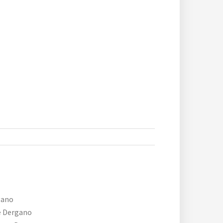
gano
e Dergano