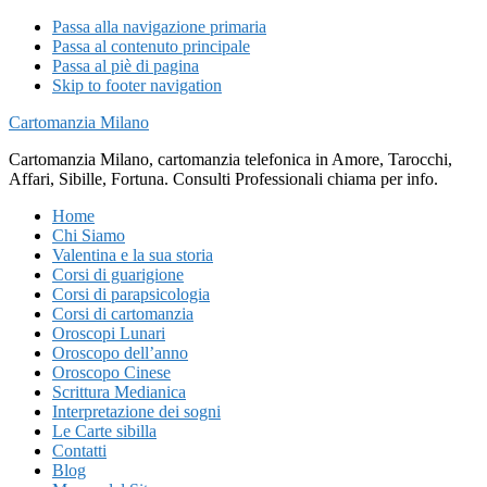
Passa alla navigazione primaria
Passa al contenuto principale
Passa al piè di pagina
Skip to footer navigation
Cartomanzia Milano
Cartomanzia Milano, cartomanzia telefonica in Amore, Tarocchi,
Affari, Sibille, Fortuna. Consulti Professionali chiama per info.
Home
Chi Siamo
Valentina e la sua storia
Corsi di guarigione
Corsi di parapsicologia
Corsi di cartomanzia
Oroscopi Lunari
Oroscopo dell’anno
Oroscopo Cinese
Scrittura Medianica
Interpretazione dei sogni
Le Carte sibilla
Contatti
Blog