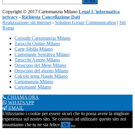
Copyright © 2017 Cartomanzia Milano
Leggi L'informativa
privacy
-
Richiesta Cancellazione Dati
Realizzazione siti internet
-
Solution Group Communication
|
Siti
Roma
Consulti Cartomanzia Milano
Tarocchi Online Milano
Carte Sibilla Milano
Cartomante Sensitiva Milano
Tarocchi Amore Milano
Oroscopo del Mese Milano
Oroscopo del giorno Milano
Calcolo tema Natale Milano
Cartomanzia Milano
Cartomante Milano
CHIAMA ORA
WHATSAPP
EMAIL
Utilizziamo i cookie per essere sicuri che tu possa avere la migliore
esperienza sul nostro sito. Se continui ad utilizzare questo sito noi
assumiamo che tu ne sia felice.
Ok