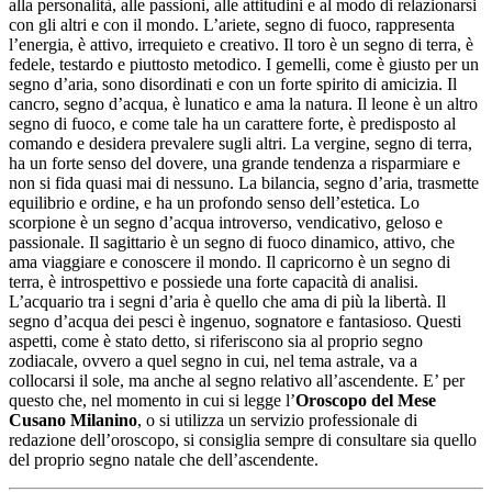
alla personalità, alle passioni, alle attitudini e al modo di relazionarsi
con gli altri e con il mondo. L’ariete, segno di fuoco, rappresenta
l’energia, è attivo, irrequieto e creativo. Il toro è un segno di terra, è
fedele, testardo e piuttosto metodico. I gemelli, come è giusto per un
segno d’aria, sono disordinati e con un forte spirito di amicizia. Il
cancro, segno d’acqua, è lunatico e ama la natura. Il leone è un altro
segno di fuoco, e come tale ha un carattere forte, è predisposto al
comando e desidera prevalere sugli altri. La vergine, segno di terra,
ha un forte senso del dovere, una grande tendenza a risparmiare e
non si fida quasi mai di nessuno. La bilancia, segno d’aria, trasmette
equilibrio e ordine, e ha un profondo senso dell’estetica. Lo
scorpione è un segno d’acqua introverso, vendicativo, geloso e
passionale. Il sagittario è un segno di fuoco dinamico, attivo, che
ama viaggiare e conoscere il mondo. Il capricorno è un segno di
terra, è introspettivo e possiede una forte capacità di analisi.
L’acquario tra i segni d’aria è quello che ama di più la libertà. Il
segno d’acqua dei pesci è ingenuo, sognatore e fantasioso. Questi
aspetti, come è stato detto, si riferiscono sia al proprio segno
zodiacale, ovvero a quel segno in cui, nel tema astrale, va a
collocarsi il sole, ma anche al segno relativo all’ascendente. E’ per
questo che, nel momento in cui si legge l’
Oroscopo del Mese
Cusano Milanino
, o si utilizza un servizio professionale di
redazione dell’oroscopo, si consiglia sempre di consultare sia quello
del proprio segno natale che dell’ascendente.