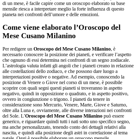
di un mese, è facile capire come un oroscopo elaborato su base
mensile riesca a interpretare meglio la forte influenza di questo
pianeta nei confronti dell’umore e delle emozioni.
Come viene elaborato l’
Oroscopo del
Mese Cusano Milanino
Per redigere un
Oroscopo del Mese Cusano Milanino
, è
necessario conoscere la posizione dei pianeti, e verificare l’aspetto
che ognuno di essi determina nei confronti di un segno zodiacale.
L’astrologia valuta infatti gli angoli che i pianeti creano in relazione
alle costellazioni dello zodiaco, e che possono dare luogo a
interpretazioni positive o negative. Ad esempio, conoscendo la
posizione di Venere o Giove nel corso di un mese, è possibile
scoprire con quali segni questi pianeti si troveranno in aspetto
negativo, quindi in opposizione o quadrato, e in aspetto positivo,
ovvero in congiunzione o trigono. I pianeti da tenere in
considerazione sono Mercurio, Venere, Marte, Giove e Saturno,
oltre alla Luna e, ovviamente, alle diverse interazioni nei confronti
del Sole. L’
Oroscopo del Mese Cusano Milanino
può essere
generico, e riguardare quindi tutti i nati sotto uno specifico segno,
ma anche personalizzato, tenendo conto dei dettagli relativi alla
nascita, e quindi alla posizione degli astri in correlazione al tema
natale. Oggi è possibile elaborare un oroscopo mensile