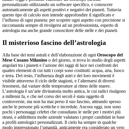
personalizzato utilizzando un software specifico, e conoscere
automaticamente gli aspetti positivi e negativi dei pianeti. Tuttavia
questo tipo di calcolo non intende approfondire il significato e
l’influsso di ogni pianeta: per scoprire ogni aspetto con precisione si
raccomanda sempre di rivolgersi ad un professionista, esperto di
astrologia ma anche grande conoscitore delle stelle e dei pianeti.
Il misterioso fascino dell’astrologia
Alla base dei temi astrali e dell’elaborazione di ogni
Oroscopo del
Mese Cusano Milanino
o del giorno, si trova lo studio degli aspetti
angolari tra i pianeti e l’azione dei raggi di luce nei confronti dei
quattro elementi di cui tutti i corpi sono costituiti: acqua, aria, fuoco
e terra. Del resto, l’influenza degli astri e dei loro movimenti è
visibile attraverso il ciclo delle stagioni, e l’alternarsi di diversi
fenomeni, dal variare delle temperature al ritmo delle maree.
L’astrologia è un’arte divinatoria molto antica, le cui radici risalgono
a millenni fa, e che nel corso dei secoli è stata oggetto di
controversie, ma non ha mai perso il suo fascino, attirando spesso
anche le persone più scettiche e incredule. Ancora oggi, non sono
pochi i personaggi celebri che consultano le stelle per i motivi più
strani, e addirittura molte aziende valutano i propri candidati in base
a profili astrologici personalizzati. Il cielo ha sempre in qualche
modo impressionato l’umanità, anticamente era considerato un vero