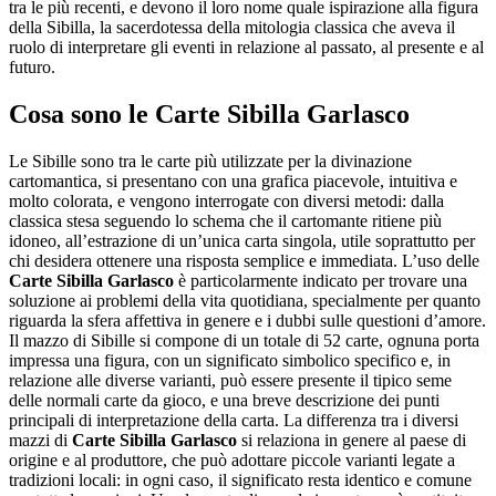
tra le più recenti, e devono il loro nome quale ispirazione alla figura
della Sibilla, la sacerdotessa della mitologia classica che aveva il
ruolo di interpretare gli eventi in relazione al passato, al presente e al
futuro.
Cosa sono le
Carte Sibilla Garlasco
Le Sibille sono tra le carte più utilizzate per la divinazione
cartomantica, si presentano con una grafica piacevole, intuitiva e
molto colorata, e vengono interrogate con diversi metodi: dalla
classica stesa seguendo lo schema che il cartomante ritiene più
idoneo, all’estrazione di un’unica carta singola, utile soprattutto per
chi desidera ottenere una risposta semplice e immediata. L’uso delle
Carte Sibilla Garlasco
è particolarmente indicato per trovare una
soluzione ai problemi della vita quotidiana, specialmente per quanto
riguarda la sfera affettiva in genere e i dubbi sulle questioni d’amore.
Il mazzo di Sibille si compone di un totale di 52 carte, ognuna porta
impressa una figura, con un significato simbolico specifico e, in
relazione alle diverse varianti, può essere presente il tipico seme
delle normali carte da gioco, e una breve descrizione dei punti
principali di interpretazione della carta. La differenza tra i diversi
mazzi di
Carte Sibilla Garlasco
si relaziona in genere al paese di
origine e al produttore, che può adottare piccole varianti legate a
tradizioni locali: in ogni caso, il significato resta identico e comune