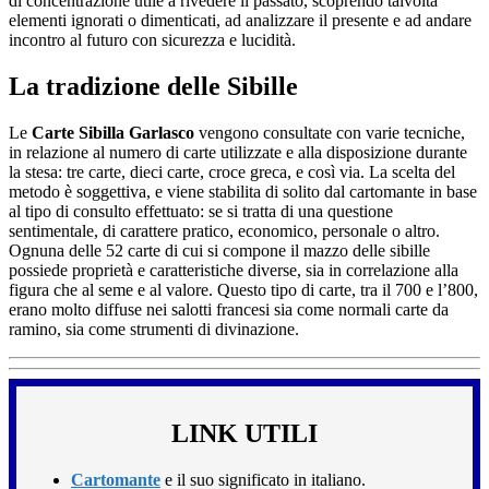
di concentrazione utile a rivedere il passato, scoprendo talvolta
elementi ignorati o dimenticati, ad analizzare il presente e ad andare
incontro al futuro con sicurezza e lucidità.
La tradizione delle Sibille
Le
Carte Sibilla Garlasco
vengono consultate con varie tecniche,
in relazione al numero di carte utilizzate e alla disposizione durante
la stesa: tre carte, dieci carte, croce greca, e così via. La scelta del
metodo è soggettiva, e viene stabilita di solito dal cartomante in base
al tipo di consulto effettuato: se si tratta di una questione
sentimentale, di carattere pratico, economico, personale o altro.
Ognuna delle 52 carte di cui si compone il mazzo delle sibille
possiede proprietà e caratteristiche diverse, sia in correlazione alla
figura che al seme e al valore. Questo tipo di carte, tra il 700 e l’800,
erano molto diffuse nei salotti francesi sia come normali carte da
ramino, sia come strumenti di divinazione.
LINK UTILI
Cartomante
e il suo significato in italiano.