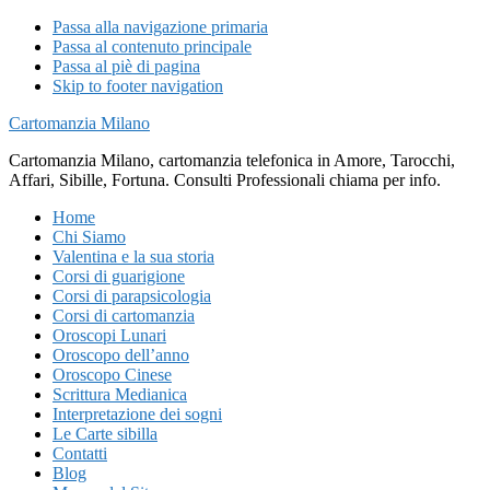
Passa alla navigazione primaria
Passa al contenuto principale
Passa al piè di pagina
Skip to footer navigation
Cartomanzia Milano
Cartomanzia Milano, cartomanzia telefonica in Amore, Tarocchi,
Affari, Sibille, Fortuna. Consulti Professionali chiama per info.
Home
Chi Siamo
Valentina e la sua storia
Corsi di guarigione
Corsi di parapsicologia
Corsi di cartomanzia
Oroscopi Lunari
Oroscopo dell’anno
Oroscopo Cinese
Scrittura Medianica
Interpretazione dei sogni
Le Carte sibilla
Contatti
Blog