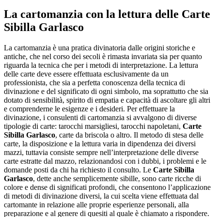
La cartomanzia con la lettura delle
Carte
Sibilla Garlasco
La cartomanzia è una pratica divinatoria dalle origini storiche e
antiche, che nel corso dei secoli è rimasta invariata sia per quanto
riguarda la tecnica che per i metodi di interpretazione. La lettura
delle carte deve essere effettuata esclusivamente da un
professionista, che sia a perfetta conoscenza della tecnica di
divinazione e del significato di ogni simbolo, ma soprattutto che sia
dotato di sensibilità, spirito di empatia e capacità di ascoltare gli altri
e comprenderne le esigenze e i desideri. Per effettuare la
divinazione, i consulenti di cartomanzia si avvalgono di diverse
tipologie di carte: tarocchi marsigliesi, tarocchi napoletani,
Carte
Sibilla Garlasco
, carte da briscola o altro. Il metodo di stesa delle
carte, la disposizione e la lettura varia in dipendenza dei diversi
mazzi, tuttavia consiste sempre nell’interpretazione delle diverse
carte estratte dal mazzo, relazionandosi con i dubbi, i problemi e le
domande posti da chi ha richiesto il consulto. Le
Carte Sibilla
Garlasco
, dette anche semplicemente sibille, sono carte ricche di
colore e dense di significati profondi, che consentono l’applicazione
di metodi di divinazione diversi, la cui scelta viene effettuata dal
cartomante in relazione alle proprie esperienze personali, alla
preparazione e al genere di quesiti al quale è chiamato a rispondere.