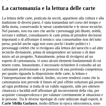
La cartomanzia e la lettura delle carte
La lettura delle carte, praticata da secoli, appartiene alla cultura e alla
tradizione di diversi paesi, è stata tramandata nel corso del tempo e
della storia, conservando le stesse caratteristiche e le stesse tecniche.
Nel passato, non era raro che anche i personaggi più illustri, nobili,
sovrani e militari, consultassero le carte prima di prendere decisioni
importanti o di affrontare il nemico: una consuetudine non del tutto
persa, poiché anche oggi non sono pochi i leader politici e i
personaggi celebri che si rivolgono alla lettura dei tarocchi o ad altre
tecniche divinatorie, prima di intraprendere un’azione o di dare
inizio ad un progetto. Naturalmente, prima di rivolgersi ad un
esperto di cartomanzia, vi sono alcuni elementi fondamentali di cui
tenere conto. Innanzitutto, è necessario richiedere il consulto ad un
cartomante professionale e in possesso di una profonda competenza
per quanto riguarda la disposizione delle carte, la lettura e
l’interpretazione dei simboli. Inoltre, occorre rendersi conto che la
cartomanzia non prevede il futuro né può offrire soluzioni già pronte
ad ogni problema: si tratta di un valido supporto, utile per ottenere
chiarezza e lucidità nell’affrontare gli inconvenienti della vita, per
acquisire consapevolezza e per valutare correttamente le situazioni e
le persone. Tra le diverse tipologie di carte utilizzate dagli esperti, le
Carte Sibilla Garlasco
, molto diffuse in epoca ottocentesca, sono