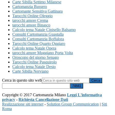
Carte Sibilla Settimo Milanese
Cartomanzia Bussero
Cartomante Sensitiva Gattinara
Tarocchi Online Oleggio
tarocchi amore Crema
tarocchi amore Binasco
Calcolo tema Natale Cinisello Balsamo
Consulti Cartomanzia Guastalla
Consulti Cartomanzia Boffalora
Tarocchi Online Quarto Oggiaro
Calcolo tema Natale Opera
tarocchi amore Muggiano Porta Volta
Oroscopo del giorno Senago
Tarocchi Online Pasquirolo
Calcolo tema Natale Desio
Carte Sibilla Nerviano
Cerca in questo sito web
Copyright © 2017 Cartomanzia Milano
Leggi L'informativa
privacy
-
Richiesta Cancellazione Dati
Realizzazione siti internet
-
Solution Group Communication
|
Siti
Roma