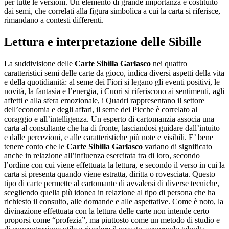
per tutte le versioni. Un elemento di grande importanza è costituito
dai semi, che correlati alla figura simbolica a cui la carta si riferisce,
rimandano a contesti differenti.
Lettura e interpretazione delle Sibille
La suddivisione delle
Carte Sibilla Garlasco
nei quattro
caratteristici semi delle carte da gioco, indica diversi aspetti della vita
e della quotidianità: al seme dei Fiori si legano gli eventi positivi, le
novità, la fantasia e l’energia, i Cuori si riferiscono ai sentimenti, agli
affetti e alla sfera emozionale, i Quadri rappresentano il settore
dell’economia e degli affari, il seme dei Picche è correlato al
coraggio e all’intelligenza. Un esperto di cartomanzia associa una
carta al consultante che ha di fronte, lasciandosi guidare dall’intuito
e dalle percezioni, e alle caratteristiche più note e visibili. E’ bene
tenere conto che le
Carte Sibilla Garlasco
variano di significato
anche in relazione all’influenza esercitata tra di loro, secondo
l’ordine con cui viene effettuata la lettura, e secondo il verso in cui la
carta si presenta quando viene estratta, diritta o rovesciata. Questo
tipo di carte permette al cartomante di avvalersi di diverse tecniche,
scegliendo quella più idonea in relazione al tipo di persona che ha
richiesto il consulto, alle domande e alle aspettative. Come è noto, la
divinazione effettuata con la lettura delle carte non intende certo
proporsi come “profezia”, ma piuttosto come un metodo di studio e