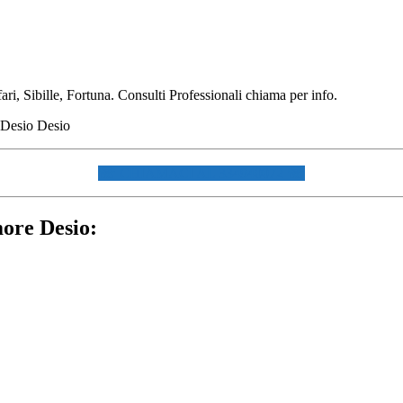
i, Sibille, Fortuna. Consulti Professionali chiama per info.
☏ CHIAMACI AL 334940072 ☏
more Desio: