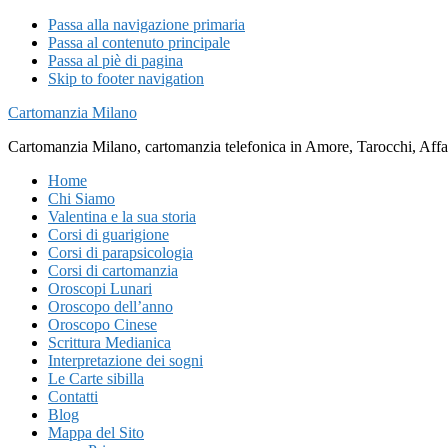
Passa alla navigazione primaria
Passa al contenuto principale
Passa al piè di pagina
Skip to footer navigation
Cartomanzia Milano
Cartomanzia Milano, cartomanzia telefonica in Amore, Tarocchi, Affari
Home
Chi Siamo
Valentina e la sua storia
Corsi di guarigione
Corsi di parapsicologia
Corsi di cartomanzia
Oroscopi Lunari
Oroscopo dell’anno
Oroscopo Cinese
Scrittura Medianica
Interpretazione dei sogni
Le Carte sibilla
Contatti
Blog
Mappa del Sito