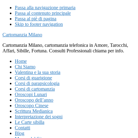
Passa alla navigazione primaria
Passa al contenuto principale
Passa al piè di pagina
Skip to footer navigation
Cartomanzia Milano
Cartomanzia Milano, cartomanzia telefonica in Amore, Tarocchi,
Affari, Sibille, Fortuna. Consulti Professionali chiama per info.
Home
Chi Siamo
Valentina e la sua storia
Corsi di guarigione
Corsi di parapsicologia
Corsi di cartomanzia
Oroscopi Lunari
Oroscopo dell’anno
Oroscopo Cinese
Scrittura Medianica
Interpretazione dei sogni
Le Carte sibilla
Contatti
Blog