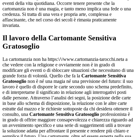
eventi della vita quotidiana. Occorre tenere presente che la
cartomanzia non è una magia, e tanto meno implica una fede o una
credenza. Si tratta di una vera e propria arte, complessa e
affascinante, che nel corso dei secoli è rimasta praticamente
invariata.
Il lavoro della
Cartomante Sensitiva
Gratosoglio
La cartomanzia non ha https:\/\/www.cartomanzia-tarocchi.neta a
che vedere con la religione e ovviamente non è in grado di
modificare gli eventi o di sbloccare situazioni che necessitano di una
grande forza di volontà. Quello che fa la
Cartomante Sensitiva
Gratosoglio
non è né una magia né una previsione del futuro: il suo
lavoro è quello di disporre le carte secondo uno schema predefinito,
e di interpretarne il significato in relazione agli interrogativi posti
dalle persone. Attraverso l’analisi dei segni, la posizione delle carte
in base allo schema di disposizione, la relazione con le altre carte
estratte dal mazzo e le richieste sottoposte da chi desidera ottenere il
consulto, una
Cartomante Sensitiva Gratosoglio
professionista è
in grado di offrire maggiore consapevolezza e chiarezza riguardo ad
un avvenimento specifico e una serie di suggerimenti utili a trovare
la soluzione adatta per affrontare il presente e rendere più chiaro e
semplice il futuro. Una cartomante, oltre ad essere esperta nella sua