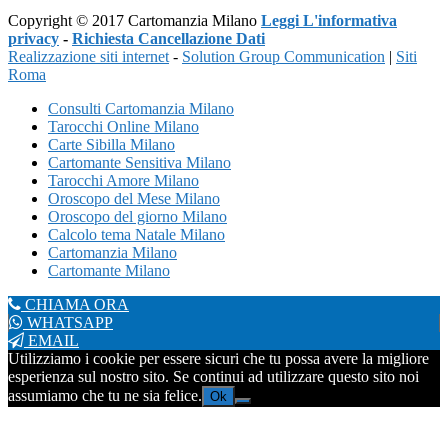
Copyright © 2017 Cartomanzia Milano
Leggi L'informativa
privacy
-
Richiesta Cancellazione Dati
Realizzazione siti internet
-
Solution Group Communication
|
Siti
Roma
Consulti Cartomanzia Milano
Tarocchi Online Milano
Carte Sibilla Milano
Cartomante Sensitiva Milano
Tarocchi Amore Milano
Oroscopo del Mese Milano
Oroscopo del giorno Milano
Calcolo tema Natale Milano
Cartomanzia Milano
Cartomante Milano
CHIAMA ORA
WHATSAPP
EMAIL
Utilizziamo i cookie per essere sicuri che tu possa avere la migliore
esperienza sul nostro sito. Se continui ad utilizzare questo sito noi
assumiamo che tu ne sia felice.
Ok