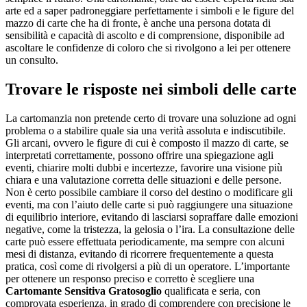
arte ed a saper padroneggiare perfettamente i simboli e le figure del
mazzo di carte che ha di fronte, è anche una persona dotata di
sensibilità e capacità di ascolto e di comprensione, disponibile ad
ascoltare le confidenze di coloro che si rivolgono a lei per ottenere
un consulto.
Trovare le risposte nei simboli delle carte
La cartomanzia non pretende certo di trovare una soluzione ad ogni
problema o a stabilire quale sia una verità assoluta e indiscutibile.
Gli arcani, ovvero le figure di cui è composto il mazzo di carte, se
interpretati correttamente, possono offrire una spiegazione agli
eventi, chiarire molti dubbi e incertezze, favorire una visione più
chiara e una valutazione corretta delle situazioni e delle persone.
Non è certo possibile cambiare il corso del destino o modificare gli
eventi, ma con l’aiuto delle carte si può raggiungere una situazione
di equilibrio interiore, evitando di lasciarsi sopraffare dalle emozioni
negative, come la tristezza, la gelosia o l’ira. La consultazione delle
carte può essere effettuata periodicamente, ma sempre con alcuni
mesi di distanza, evitando di ricorrere frequentemente a questa
pratica, così come di rivolgersi a più di un operatore. L’importante
per ottenere un responso preciso e corretto è scegliere una
Cartomante Sensitiva Gratosoglio
qualificata e seria, con
comprovata esperienza, in grado di comprendere con precisione le