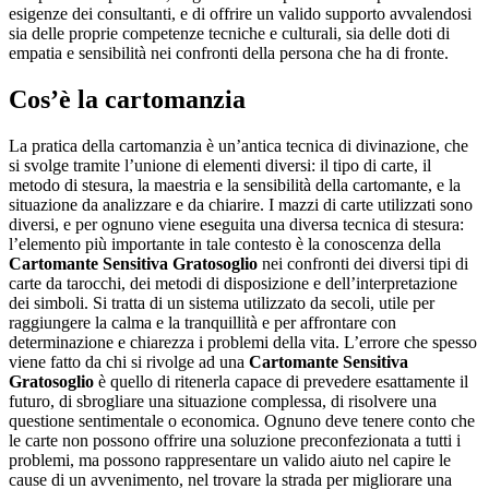
esigenze dei consultanti, e di offrire un valido supporto avvalendosi
sia delle proprie competenze tecniche e culturali, sia delle doti di
empatia e sensibilità nei confronti della persona che ha di fronte.
Cos’è la cartomanzia
La pratica della cartomanzia è un’antica tecnica di divinazione, che
si svolge tramite l’unione di elementi diversi: il tipo di carte, il
metodo di stesura, la maestria e la sensibilità della cartomante, e la
situazione da analizzare e da chiarire. I mazzi di carte utilizzati sono
diversi, e per ognuno viene eseguita una diversa tecnica di stesura:
l’elemento più importante in tale contesto è la conoscenza della
Cartomante Sensitiva Gratosoglio
nei confronti dei diversi tipi di
carte da tarocchi, dei metodi di disposizione e dell’interpretazione
dei simboli. Si tratta di un sistema utilizzato da secoli, utile per
raggiungere la calma e la tranquillità e per affrontare con
determinazione e chiarezza i problemi della vita. L’errore che spesso
viene fatto da chi si rivolge ad una
Cartomante Sensitiva
Gratosoglio
è quello di ritenerla capace di prevedere esattamente il
futuro, di sbrogliare una situazione complessa, di risolvere una
questione sentimentale o economica. Ognuno deve tenere conto che
le carte non possono offrire una soluzione preconfezionata a tutti i
problemi, ma possono rappresentare un valido aiuto nel capire le
cause di un avvenimento, nel trovare la strada per migliorare una