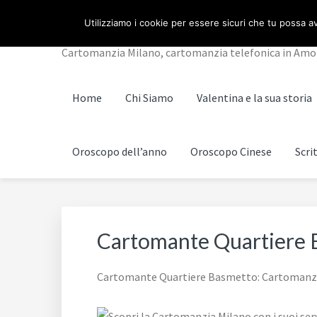
Passa
Passa
Passa
Skip
CARTOMANZIA MILA
Utilizziamo i cookie per essere sicuri che tu possa av
alla
al
al
to
navigazione
contenuto
piè
footer
Cartomanzia Milano, cartomanzia telefonica in Amore, 
primaria
principale
di
navigation
pagina
Home
Chi Siamo
Valentina e la sua storia
Oroscopo dell’anno
Oroscopo Cinese
Scri
Cartomante Quartiere 
Cartomante Quartiere Basmetto: Cartomanzia te