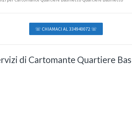
☏ CHIAMACI AL 334940072 ☏
ervizi di Cartomante Quartiere Ba