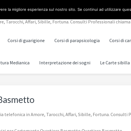
NO
ere la migliore esperienza sul nostro sito. Se continui ad utilizzare que
Tarocchi, Affari, Sibille, Fortuna. Consulti Professionali chiama 
Corsi di guarigione
Corsi di parapsicologia
Corsi di c
ttura Medianica
Interpretazione dei sogni
Le Carte sibilla
Basmetto
lefonica in Amore, Tarocchi, Affari, Sibille, Fortuna. Consulti P