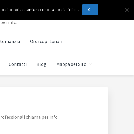
sto sito noi assumiamo che tu ne sia felice.
Ok
per info.
artomanzia
Oroscopi Lunari
Contatti
Blog
Mappa del Sito
rofessionali chiama per info.